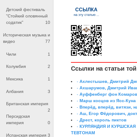
Детский фестиваль
"Стойкий оловянный
содатик"
10
Историческая музыка и
видео
77
Чили
1
Колумбия
2
Ссылки на статьи той 
Мексика
1
-
Ахлестышев, Дмитрий Дми
-
Ахшарумов, Дмитрий Иван
Албания
3
-
Ауффенберг фон Комаров
-
Марш косцов из Ясс-Куна
Британская империя
-
Вперёд, вперёд, витязи, н
2
-
Аш, Егор Фёдорович, док
Персидская
-
Дрест, король пиктов
империя
0
-
КУРЛЯНДИЯ И КУРШСКАЯ
ТЕВТОНАМ
Испанская империя
3