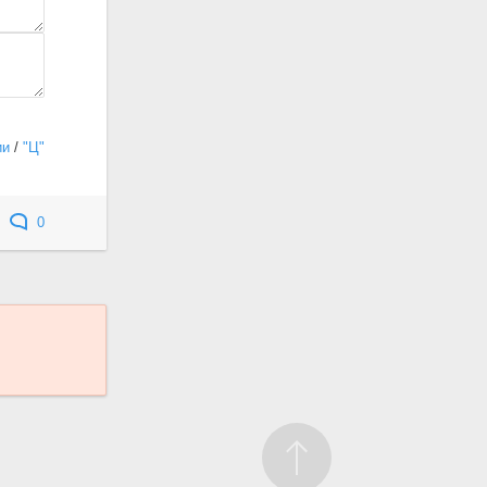
ии
/
"Ц"
0