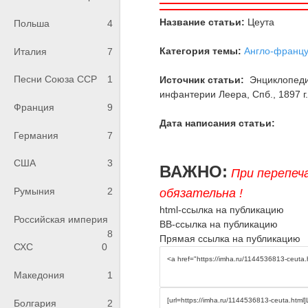
Название статьи:
Цеута
Польша
4
Категория темы:
Англо-францу
Италия
7
Песни Союза ССР
1
Источник статьи:
Энциклопедия
инфантерии Леера, Спб., 1897 г., 
Франция
9
Дата написания статьи:
Германия
7
США
3
ВАЖНО:
При перепеч
Румыния
2
обязательна !
html-ссылка на публикацию
Российская империя
BB-ссылка на публикацию
8
Прямая ссылка на публикацию
СХС
0
Македония
1
Болгария
2