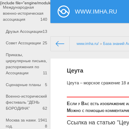
{include file="engine/modules/saperu/head.php"}
Международная
WWW.IMHA.RU
военно-историческая
ассоциация
140
Друзья Ассоциации
13
Совет Ассоциации
25
www.imha.ru/
»
База знаний А
Приказы,
циркулярные письма,
распоряжения по
Цеута
Ассоциации
11
Цеута – морское сражение 18 ав
Сценарные планы
5
Военно-исторический
фестиваль "ДЕНЬ
Если у Вас есть изображение 
БОРОДИНА"
62
Можно с помощью комментариев
Москва за нами. 1941
Ссылка на статью "Цеу
год.
8