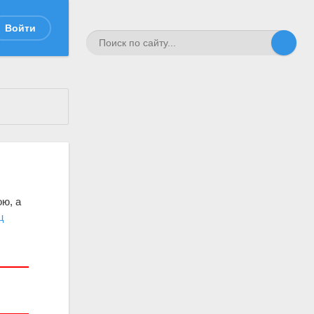
Войти
ою, а
ц