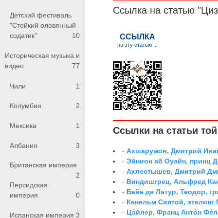
Ссылка на статью "Циз
Детский фестиваль
"Стойкий оловянный
содатик"
10
Историческая музыка и
видео
77
Чили
1
Колумбия
2
Мексика
1
Ссылки на статьи той 
Албания
3
-
Ахшарумов, Дмитрий Иван
-
Эйнион аб Оуайн, принц 
Британская империя
-
Ахлестышев, Дмитрий Дми
2
-
Виндишгрец, Альфред Кан
Персидская
-
Байе де Латур, Теодор, 
империя
0
-
Кенельм Святой, этелинг
-
Ца́йлер, Франц Анто́н Фе́л
Испанская империя
3