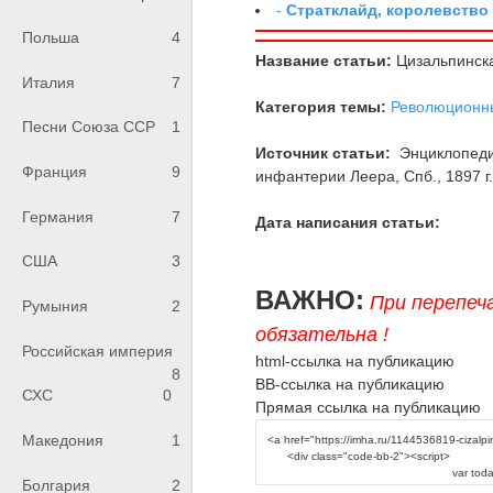
-
Стратклайд, королевство
Польша
4
Название статьи:
Цизальпинска
Италия
7
Категория темы:
Революционн
Песни Союза ССР
1
Источник статьи:
Энциклопедия
Франция
9
инфантерии Леера, Спб., 1897 г., 
Германия
7
Дата написания статьи:
США
3
ВАЖНО:
При перепеч
Румыния
2
обязательна !
Российская империя
html-ссылка на публикацию
8
BB-ссылка на публикацию
СХС
0
Прямая ссылка на публикацию
Македония
1
Болгария
2