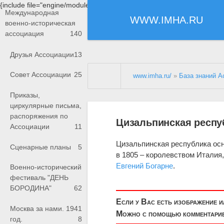
{include file="engine/modules/saperu/head.php"}
Международная
WWW.IMHA.RU
военно-историческая
ассоциация
140
Друзья Ассоциации
13
Совет Ассоциации
25
www.imha.ru/
»
База знаний А
Приказы,
циркулярные письма,
распоряжения по
Цизальпинская респу
Ассоциации
11
Цизальпинская республика осно
Сценарные планы
5
в 1805 – королевством Италия
Евгений
Богарне
.
Военно-исторический
фестиваль "ДЕНЬ
БОРОДИНА"
62
Если у Вас есть изображение 
Москва за нами. 1941
Можно с помощью комментариев
год.
8