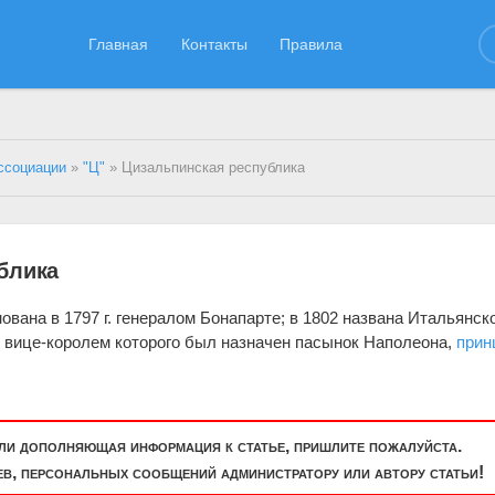
Главная
Контакты
Правила
ссоциации
»
"Ц"
» Цизальпинская республика
блика
вана в 1797 г. генералом Бонапарте; в 1802 названа Итальянск
, вице-королем которого был назначен пасынок Наполеона,
прин
или дополняющая информация к статье, пришлите пожалуйста.
, персональных сообщений администратору или автору статьи!