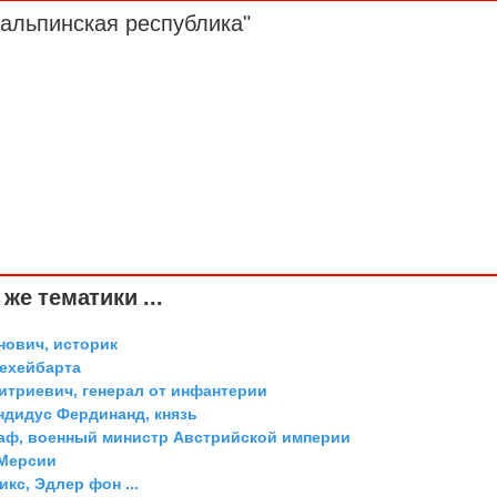
альпинская республика"
же тематики ...
ович, историк
Дехейбарта
триевич, генерал от инфантерии
дидус Фердинанд, князь
граф, военный министр Австрийской империи
 Мерсии
икс, Эдлер фон ...