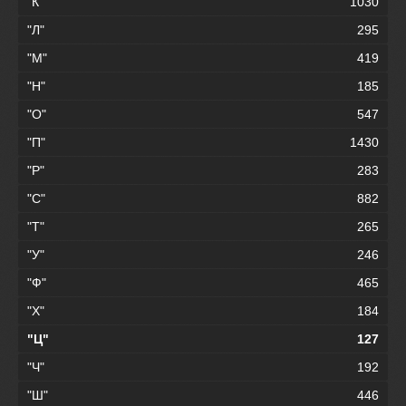
"К"
1030
"Л"
295
"М"
419
"Н"
185
"О"
547
"П"
1430
"Р"
283
"С"
882
"Т"
265
"У"
246
"Ф"
465
"Х"
184
"Ц"
127
"Ч"
192
"Ш"
446