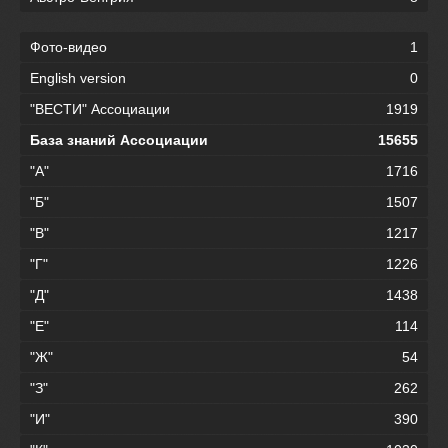
Фото-видео
1
English version
0
"ВЕСТИ" Ассоциации
1919
База знаний Ассоциации
15655
"А"
1716
"Б"
1507
"В"
1217
"Г"
1226
"Д"
1438
"Е"
114
"Ж"
54
"З"
262
"И"
390