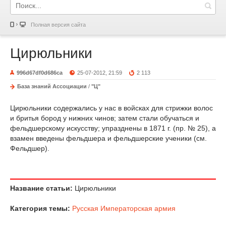
Полная версия сайта
Цирюльники
996d67df0d686ca
25-07-2012, 21:59
2 113
База знаний Ассоциации
/
"Ц"
Цирюльники содержались у нас в войсках для стрижки волос
и бритья бород у нижних чинов; затем стали обучаться и
фельдшерскому искусству; упразднены в 1871 г. (пр. № 25), а
взамен введены фельдшера и фельдшерские ученики (см.
Фельдшер).
Название статьи:
Цирюльники
Категория темы:
Русская Императорская армия