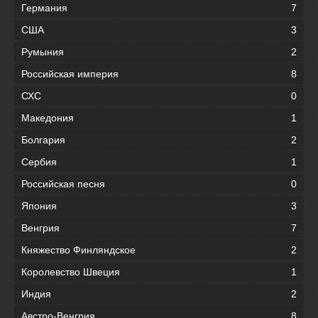
Германия
7
США
3
Румыния
2
Российская империя
8
СХС
0
Македония
1
Болгария
2
Сербия
1
Российская песня
0
Япония
3
Венгрия
7
Княжество Финляндское
2
Королевство Швеция
1
Индия
2
Австро-Венгрия
8