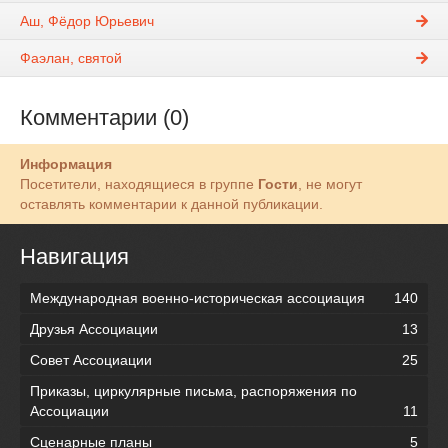
Аш, Фёдор Юрьевич
Фаэлан, святой
Комментарии (0)
Информация
Посетители, находящиеся в группе
Гости
, не могут
оставлять комментарии к данной публикации.
Навигация
Международная военно-историческая ассоциация
140
Друзья Ассоциации
13
Совет Ассоциации
25
Приказы, циркулярные письма, распоряжения по
Ассоциации
11
Сценарные планы
5