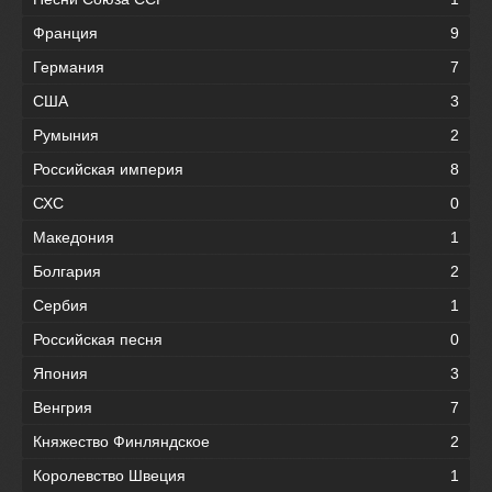
Франция
9
Германия
7
США
3
Румыния
2
Российская империя
8
СХС
0
Македония
1
Болгария
2
Сербия
1
Российская песня
0
Япония
3
Венгрия
7
Княжество Финляндское
2
Королевство Швеция
1