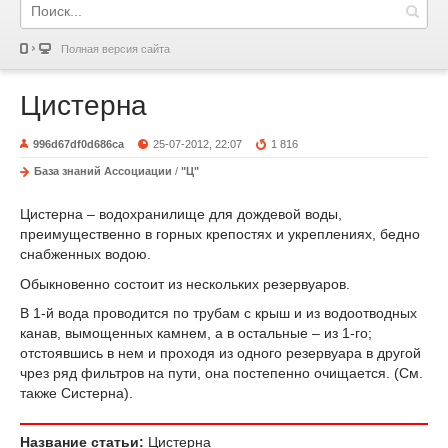
Полная версия сайта
Цистерна
996d67df0d686ca
25-07-2012, 22:07
1 816
База знаний Ассоциации
/
"Ц"
Цистерна – водохранилище для дождевой воды,
преимущественно в горных крепостях и укреплениях, бедно
снабженных водою.
Обыкновенно состоит из нескольких резервуаров.
В 1-й вода проводится по трубам с крыш и из водоотводных
канав, вымощенных камнем, а в остальные – из 1-го;
отстоявшись в нем и проходя из одного резервуара в другой
чрез ряд фильтров на пути, она постепенно очищается. (См.
также Систерна).
Название статьи:
Цистерна