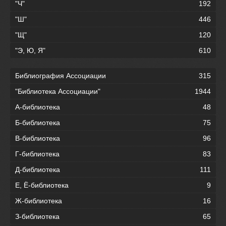
"Ч"
192
"Ш"
446
"Щ"
120
"Э, Ю, Я"
610
Библиография Ассоциации
315
"Библиотека Ассоциации"
1944
А-библиотека
48
Б-библиотека
75
В-библиотека
96
Г-библиотека
83
Д-библиотека
111
Е, Ё-библиотека
9
Ж-библиотека
16
З-библиотека
65