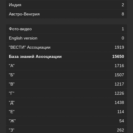
Индия
2
Австро-Венгрия
8
Фото-видео
1
English version
0
"ВЕСТИ" Ассоциации
1919
База знаний Ассоциации
15650
"А"
1716
"Б"
1507
"В"
1217
"Г"
1226
"Д"
1438
"Е"
114
"Ж"
54
"З"
262