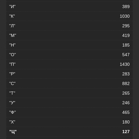
"И"
389
"К"
1030
"Л"
295
"М"
419
"Н"
185
"О"
547
"П"
1430
"Р"
283
"С"
882
"Т"
265
"У"
246
"Ф"
465
"Х"
180
"Ц"
127