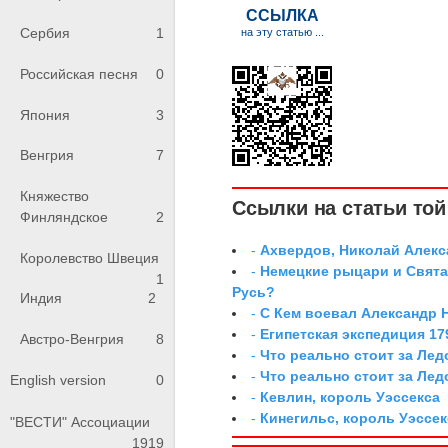
Сербия
1
Российская песня
0
Япония
3
Венгрия
7
Княжество
Ссылки на статьи той 
Финляндское
2
-
Ахвердов, Николай Алекс
Королевство Швеция
-
Немецкие рыцари и Свята
1
Русь?
Индия
2
-
С Кем воевал Александр 
-
Египетская экспедиция 179
Австро-Венгрия
8
-
Что реально стоит за Ле
-
Что реально стоит за Ле
English version
0
-
Кевлин, король Уэссекса
-
Кинегильс, король Уэссек
"ВЕСТИ" Ассоциации
1919