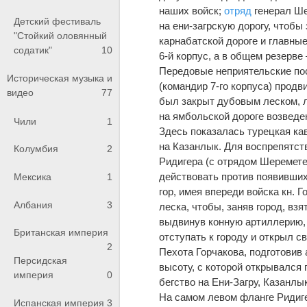
наших войск;
отряд
генерал Ше
Детский фестиваль
на ени-загрскую дорогу, чтобы
"Стойкий оловянный
карнабатской дороге и главные
содатик"
10
6-й корпус, а в общем резерве
Передовые неприятельские пос
Историческая музыка и
(командир 7-го корпуса) прод
видео
77
был закрыт дубовым леском, л
на ямбольской дороге возведе
Чили
1
Здесь показалась турецкая кав
на Казанлык. Для воспрепятств
Колумбия
2
Ридигера (с отрядом Шереметев
действовать против появившихс
Мексика
1
гор, имея впереди войска кн. Г
Албания
3
леска, чтобы, заняв город, вз
выдвинув конную артиллерию, о
Британская империя
отступать к городу и открыл 
2
Пехота Горчакова, подготовив 
Персидская
высоту, с которой открывался 
империя
0
бегство на Ени-Загру, Казанлык
На самом левом фланге Ридиг
Испанская империя
3