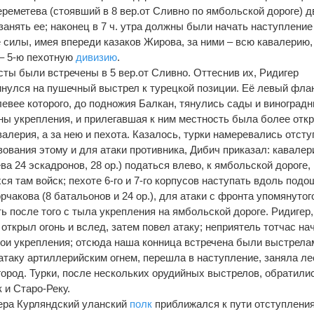
реметева (стоявший в 8 вер.от Сливно по ямбольской дороге) д
 занять ее; наконец в 7 ч. утра должны были начать наступление
 силы, имея впереди казаков Жирова, за ними – всю кавалерию, 
 – 5-ю пехотную
дивизию
.
ты были встречены в 5 вер.от Сливно. Оттеснив их, Ридигер
винулся на пушечный выстрел к турецкой позиции. Её левый фла
евее которого, до подножия Балкан, тянулись сады и виноградн
ны укрепления, и прилегавшая к ним местность была более откр
алерия, а за нею и пехота. Казалось, турки намеревались отсту
ования этому и для атаки противника, Дибич приказал: кавалер
а 24 эскадронов, 28 ор.) податься влево, к ямбольской дороге, 
я там войск; пехоте 6-го и 7-го корпусов наступать вдоль под
орчакова (8 батальонов и 24 ор.), для атаки с фронта упомянутог
ять после того с тыла укрепления на ямбольской дороге. Ридигер,
ткрыл огонь и вслед, затем повел атаку; неприятель тотчас на
свои укрепления; отсюда наша конница встречена были выстрела
атаку артиллерийским огнем, перешла в наступление, заняла ле
город. Турки, после нескольких орудийных выстрелов, обратили
 и Старо-Реку.
ера Курляндский уланский
полк
приближался к пути отступлени