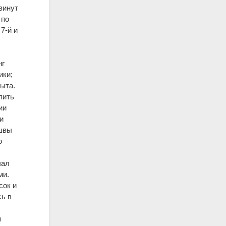
винут
 по
7-й и
нг
ики;
ыта.
пить
ии
и
ошвы
о
чал
ми.
сок и
сь в
я