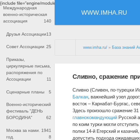
{include file="engine/modules/saperu/head.php"}
Международная
WWW.IMHA.RU
военно-историческая
ассоциация
140
Друзья Ассоциации
13
Совет Ассоциации
25
www.imha.ru/
»
База знаний А
Приказы,
циркулярные письма,
распоряжения по
Сливно, сражение пр
Ассоциации
11
Сливно (Сливен, по-турецки И
Сценарные планы
5
Балкан
, важнейший узел дорог
восток – Карнабат-Бургас, сев
Военно-исторический
Здесь произошло сражение 31 и
фестиваль "ДЕНЬ
главнокомандующий
Русской а
БОРОДИНА"
62
по коим турки могли отступить
Москва за нами. 1941
полки 14-й Егерский и казачий
год.
8
допустить подхода ожидавших