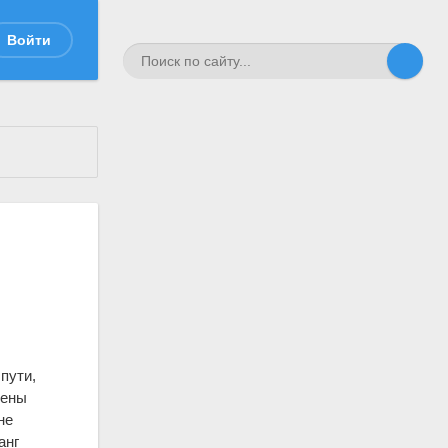
Войти
ы
пути,
лены
не
анг