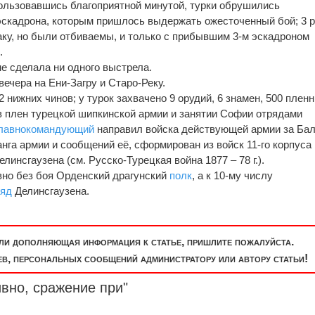
пользовавшись благоприятной минутой, турки обрушились
эскадрона, которым пришлось выдержать ожесточенный бой; 3 р
аку, но были отбиваемы, и только с прибывшим 3-м эскадроном
.
не сделала ни одного выстрела.
вечера на Ени-Загру и Старо-Реку.
2 нижних чинов; у турок захвачено 9 орудий, 6 знамен, 500 плен
ии в плен турецкой шипкинской армии и занятии Софии отрядами
лавнокомандующий
направил войска действующей армии за Бал
нга армии и сообщений её, сформирован из войск 11-го корпуса
линсгаузена (см. Русско-Турецкая война 1877 – 78 г.).
ивно без боя Орденский драгунский
полк
, а к 10-му числу
ряд
Делинсгаузена.
или дополняющая информация к статье, пришлите пожалуйста.
, персональных сообщений администратору или автору статьи!
вно, сражение при"