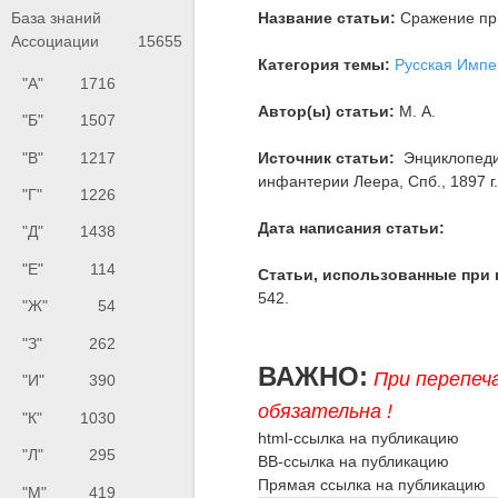
Название статьи:
Сражение при
База знаний
Ассоциации
15655
Категория темы:
Русская Импе
"А"
1716
Автор(ы) статьи:
М. А.
"Б"
1507
"В"
1217
Источник статьи:
Энциклопедия
инфантерии Леера, Спб., 1897 г., 
"Г"
1226
Дата написания статьи:
"Д"
1438
"Е"
114
Статьи, использованные при 
542.
"Ж"
54
"З"
262
ВАЖНО:
При перепеч
"И"
390
обязательна !
"К"
1030
html-ссылка на публикацию
"Л"
295
BB-ссылка на публикацию
Прямая ссылка на публикацию
"М"
419