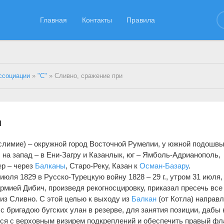
Главная
Контакты
Правила
ссоциации
»
"С"
» Сливно, сражение при
и
слимие) – окружной город Восточной Румелии, у южной подошв
: на запад – в Ени-Загру и Казанлык, юг – Ямболь-Адрианополь,
ер – через
Балканы
, Старо-Реку, Казан к
Осман-Базару
.
юля 1829 в Русско-Турецкую войну 1828 – 29 г., утром 31 июля,
рмией Дибич, произведя рекогносцировку, приказал пресечь все 
 из Сливно. С этой целью к выходу из
Балкан
(от Котла) направ
, с бригадою бугских улан в резерве, для занятия позиции, дабы 
ся с верховным визирем подкреплений и обеспечить правый фл