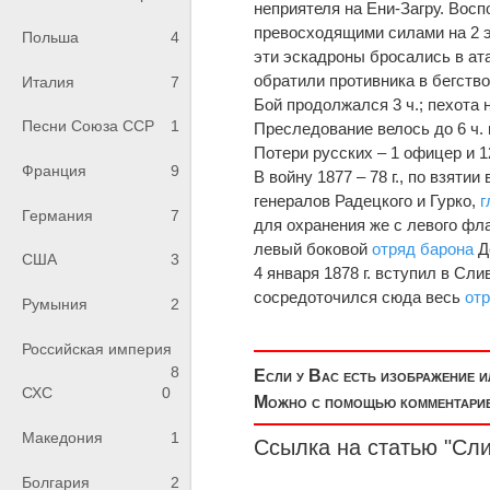
неприятеля на Ени-Загру. Вос
превосходящими силами на 2 
Польша
4
эти эскадроны бросались в ат
обратили противника в бегство
Италия
7
Бой продолжался 3 ч.; пехота 
Песни Союза ССР
1
Преследование велось до 6 ч. 
Потери русских – 1 офицер и 1
Франция
9
В войну 1877 – 78 г., по взят
генералов Радецкого и Гурко,
г
Германия
7
для охранения же с левого фла
левый боковой
отряд
барона
Де
США
3
4 января 1878 г. вступил в Сл
сосредоточился сюда весь
от
Румыния
2
Российская империя
8
Если у Вас есть изображение 
СХС
0
Можно с помощью комментариев
Македония
1
Ссылка на статью "Сли
Болгария
2