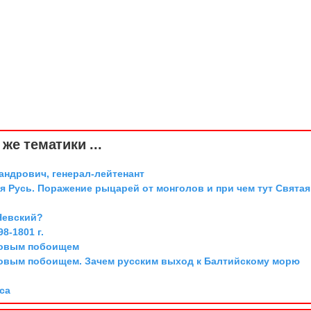
же тематики ...
андрович, генерал-лейтенант
я Русь. Поражение рыцарей от монголов и при чем тут Святая
Невский?
8-1801 г.
довым побоищем
довым побоищем. Зачем русским выход к Балтийскому морю
са