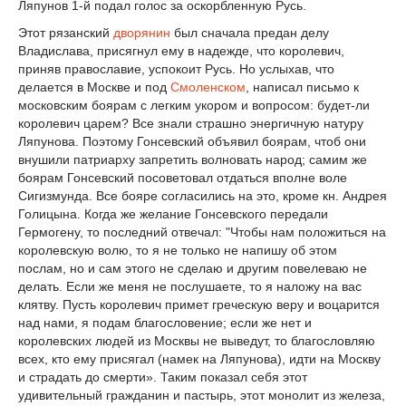
Ляпунов 1-й подал голос за оскорбленную Русь.
Этот рязанский
дворянин
был сначала предан делу
Владислава, присягнул ему в надежде, что королевич,
приняв православие, успокоит Русь. Но услыхав, что
делается в Москве и под
Смоленском
, написал письмо к
московским боярам с легким укором и вопросом: будет-ли
королевич царем? Все знали страшно энергичную натуру
Ляпунова. Поэтому Гонсевский объявил боярам, чтоб они
внушили патриарху запретить волновать народ; самим же
боярам Гонсевский посоветовал отдаться вполне воле
Сигизмунда. Все бояре согласились на это, кроме кн. Андрея
Голицына. Когда же желание Гонсевского передали
Гермогену, то последний отвечал: "Чтобы нам положиться на
королевскую волю, то я не только не напишу об этом
послам, но и сам этого не сделаю и другим повелеваю не
делать. Если же меня не послушаете, то я наложу на вас
клятву. Пусть королевич примет греческую веру и воцарится
над нами, я подам благословение; если же нет и
королевских людей из Москвы не выведут, то благословляю
всех, кто ему присягал (намек на Ляпунова), идти на Москву
и страдать до смерти». Таким показал себя этот
удивительный гражданин и пастырь, этот монолит из железа,