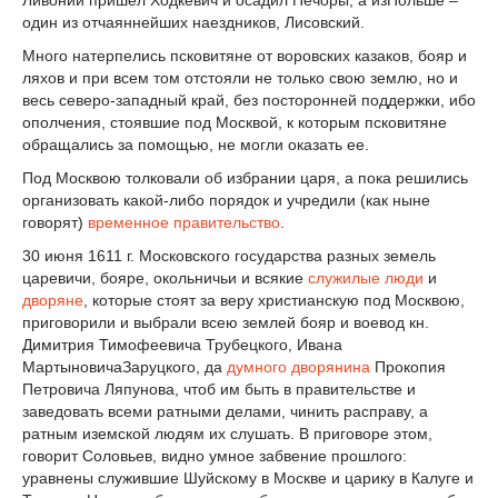
Ливонии пришел Ходкевич и осадил Печоры, а изПольше –
один из отчаяннейших наездников, Лисовский.
Много натерпелись псковитяне от воровских казаков, бояр и
ляхов и при всем том отстояли не только свою землю, но и
весь северо-западный край, без посторонней поддержки, ибо
ополчения, стоявшие под Москвой, к которым псковитяне
обращались за помощью, не могли оказать ее.
Под Москвою толковали об избрании царя, а пока решились
организовать какой-либо порядок и учредили (как ныне
говорят)
временное правительство
.
30 июня 1611 г. Московского государства разных земель
царевичи, бояре, окольничьи и всякие
служилые люди
и
дворяне
, которые стоят за веру христианскую под Москвою,
приговорили и выбрали всею землей бояр и воевод кн.
Димитрия Тимофеевича Трубецкого, Ивана
МартыновичаЗаруцкого, да
думного дворянина
Прокопия
Петровича Ляпунова, чтоб им быть в правительстве и
заведовать всеми ратными делами, чинить расправу, а
ратным иземской людям их слушать. В приговоре этом,
говорит Соловьев, видно умное забвение прошлого:
уравнены служившие Шуйскому в Москве и царику в Калуге и