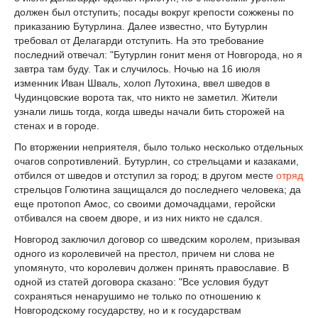
должен был отступить; посады вокруг крепости сожжены по
приказанию Бутурлина. Далее известно, что Бутурлин
требовал от Делагарди отступить. На это требование
последний отвечал: "Бутурлин гонит меня от Новгорода, но я
завтра там буду. Так и случилось. Ночью на 16 июля
изменник Иван Шваль, холоп Лутохина, ввел шведов в
Чудинцовские ворота так, что никто не заметил. Жители
узнали лишь тогда, когда шведы начали бить сторожей на
стенах и в городе.
По вторжении неприятеля, было только несколько отдельных
очагов сопротивлений. Бутурлин, со стрельцами и казаками,
отбился от шведов и отступил за город; в другом месте
отряд
стрельцов Голютина защищался до последнего человека; да
еще протопоп Амос, со своими домочадцами, геройски
отбивался на своем дворе, и из них никто не сдался.
Новгород заключил договор со шведским королем, призывая
одного из королевичей на престол, причем ни слова не
упомянуто, что королевич должен принять православие. В
одной из статей договора сказано: "Все условия будут
сохраняться ненарушимо не только по отношению к
Новгородскому государству, но и к государствам