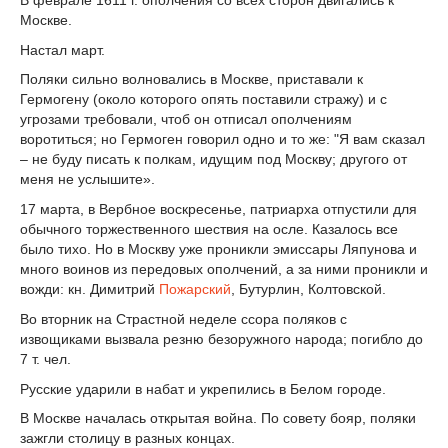
Москве.
Настал март.
Поляки сильно волновались в Москве, приставали к
Гермогену (около которого опять поставили стражу) и с
угрозами требовали, чтоб он отписал ополчениям
воротиться; но Гермоген говорил одно и то же: "Я вам сказал
– не буду писать к полкам, идущим под Москву; другого от
меня не услышите».
17 марта, в Вербное воскресенье, патриарха отпустили для
обычного торжественного шествия на осле. Казалось все
было тихо. Но в Москву уже проникли эмиссары Ляпунова и
много воинов из передовых ополчений, а за ними проникли и
вожди: кн. Димитрий
Пожарский
, Бутурлин, Колтовской.
Во вторник на Страстной неделе ссора поляков с
извощиками вызвала резню безоружного народа; погибло до
7 т. чел.
Русские ударили в набат и укрепились в Белом городе.
В Москве началась открытая война. По совету бояр, поляки
зажгли столицу в разных концах.