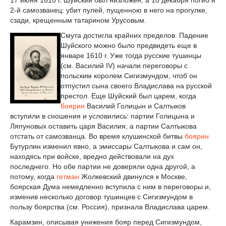
17 июня 1610 г. Шуйский был низложен, а 10 декабря погиб и
2-й самозванец: убит пулей, пущенною в него на прогулке,
сзади, крещенным татарином Урусовым.
Смута достигла крайних пределов. Падение
Шуйского можно было предвидеть еще в
январе 1610 г. Уже тогда русские тушинцы
(см. Василий IV) начали переговоры с
польским королем Сигизмундом, чтоб он
отпустил сына своего Владислава на русской
престол. Еще Шуйский был царем, когда
боярин
Василий Голицын и Салтыков
вступили в сношения и условились: партии Голицына и
Ляпуновых оставить царя Василия, а партии Салтыкова
отстать от самозванца. Во время клушинской битвы
боярин
Бутурлин изменил явно, а эмиссары Салтыкова и сам он,
находясь при войске, вредно действовали на дух
последнего. Но обе партии не доверяли одна другой, а
потому, когда
гетман
Жолкевский двинулся к Москве,
боярская Дума немедленно вступила с ним в переговоры и,
изменив несколько договор тушинцев с Сигизмундом в
пользу боярства (см. Россия), признала Владислава царем.
Карамзин, описывая унижения бояр перед Сигизмундом,