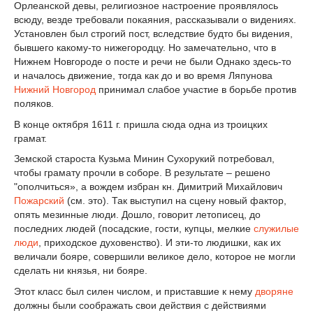
Орлеанской девы, религиозное настроение проявлялось
всюду, везде требовали покаяния, рассказывали о видениях.
Установлен был строгий пост, вследствие будто бы видения,
бывшего какому-то нижегородцу. Но замечательно, что в
Нижнем Новгороде о посте и речи не были Однако здесь-то
и началось движение, тогда как до и во время Ляпунова
Нижний Новгород
принимал слабое участие в борьбе против
поляков.
В конце октября 1611 г. пришла сюда одна из троицких
грамат.
Земской староста Кузьма Минин Сухорукий потребовал,
чтобы грамату прочли в соборе. В результате – решено
"ополчиться», а вождем избран кн. Димитрий Михайлович
Пожарский
(см. это). Так выступил на сцену новый фактор,
опять мезинные люди. Дошло, говорит летописец, до
последних людей (посадские, гости, купцы, мелкие
служилые
люди
, приходское духовенство). И эти-то людишки, как их
величали бояре, совершили великое дело, которое не могли
сделать ни князья, ни бояре.
Этот класс был силен числом, и приставшие к нему
дворяне
должны были соображать свои действия с действиями