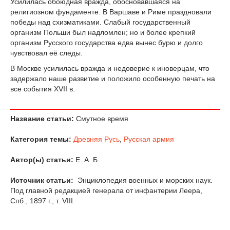
Усилилась обоюдная вражда, обосновавшаяся на
религиозном фундаменте. В Варшаве и Риме праздновали
победы над схизматиками. Слабый государственный
организм Польши был надломлен; но и более крепкий
организм Русского государства едва вынес бурю и долго
чувствовал её следы.
В Москве усилилась вражда и недоверие к иноверцам, что
задержало наше развитие и положило особенную печать на
все события ХVII в.
Название статьи:
Смутное время
Категория темы:
Древняя Русь
,
Русская армия
Автор(ы) статьи:
Е. А. Б.
Источник статьи:
Энциклопедия военных и морских наук.
Под главной редакцией генерала от инфантерии Леера,
Спб., 1897 г., т. VIII.