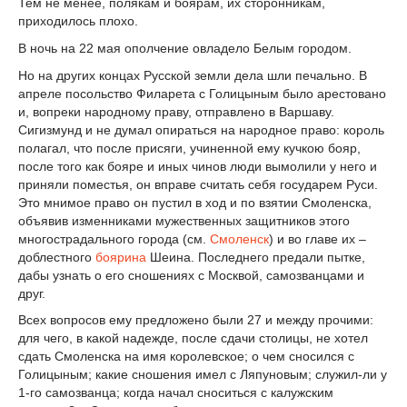
Тем не менее, полякам и боярам, их сторонникам,
приходилось плохо.
В ночь на 22 мая ополчение овладело Белым городом.
Но на других концах Русской земли дела шли печально. В
апреле посольство Филарета с Голицыным было арестовано
и, вопреки народному праву, отправлено в Варшаву.
Сигизмунд и не думал опираться на народное право: король
полагал, что после присяги, учиненной ему кучкою бояр,
после того как бояре и иных чинов люди вымолили у него и
приняли поместья, он вправе считать себя государем Руси.
Это мнимое право он пустил в ход и по взятии Смоленска,
объявив изменниками мужественных защитников этого
многострадального города (см.
Смоленск
) и во главе их –
доблестного
боярина
Шеина. Последнего предали пытке,
дабы узнать о его сношениях с Москвой, самозванцами и
друг.
Всех вопросов ему предложено были 27 и между прочими:
для чего, в какой надежде, после сдачи столицы, не хотел
сдать Смоленска на имя королевское; о чем сносился с
Голицыным; какие сношения имел с Ляпуновым; служил-ли у
1-го самозванца; когда начал сноситься с калужским