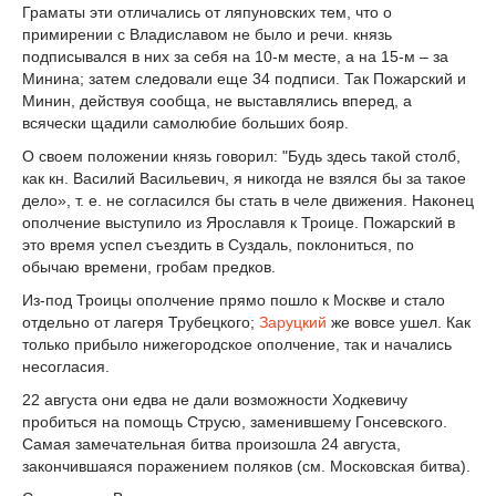
Граматы эти отличались от ляпуновских тем, что о
примирении с Владиславом не было и речи. князь
подписывался в них за себя на 10-м месте, а на 15-м – за
Минина; затем следовали еще 34 подписи. Так Пожарский и
Минин, действуя сообща, не выставлялись вперед, а
всячески щадили самолюбие больших бояр.
О своем положении князь говорил: "Будь здесь такой столб,
как кн. Василий Васильевич, я никогда не взялся бы за такое
дело», т. е. не согласился бы стать в челе движения. Наконец
ополчение выступило из Ярославля к Троице. Пожарский в
это время успел съездить в Суздаль, поклониться, по
обычаю времени, гробам предков.
Из-под Троицы ополчение прямо пошло к Москве и стало
отдельно от лагеря Трубецкого;
Заруцкий
же вовсе ушел. Как
только прибыло нижегородское ополчение, так и начались
несогласия.
22 августа они едва не дали возможности Ходкевичу
пробиться на помощь Струсю, заменившему Гонсевского.
Самая замечательная битва произошла 24 августа,
закончившаяся поражением поляков (см. Московская битва).