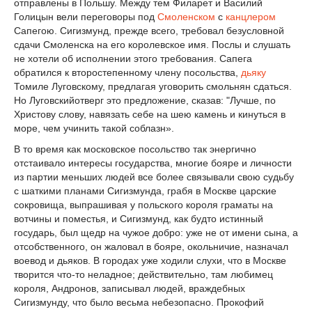
отправлены в Польшу. Между тем Филарет и Василий
Голицын вели переговоры под
Смоленском
с
канцлером
Сапегою. Сигизмунд, прежде всего, требовал безусловной
сдачи Смоленска на его королевское имя. Послы и слушать
не хотели об исполнении этого требования. Сапега
обратился к второстепенному члену посольства,
дьяку
Томиле Луговскому, предлагая уговорить смольнян сдаться.
Но Луговскийотверг это предложение, сказав: "Лучше, по
Христову слову, навязать себе на шею камень и кинуться в
море, чем учинить такой соблазн».
В то время как московское посольство так энергично
отстаивало интересы государства, многие бояре и личности
из партии меньших людей все более связывали свою судьбу
с шаткими планами Сигизмунда, грабя в Москве царские
сокровища, выпрашивая у польского короля граматы на
вотчины и поместья, и Сигизмунд, как будто истинный
государь, был щедр на чужое добро: уже не от имени сына, а
отсобственного, он жаловал в бояре, окольничие, назначал
воевод и дьяков. В городах уже ходили слухи, что в Москве
творится что-то неладное; действительно, там любимец
короля, Андронов, записывал людей, враждебных
Сигизмунду, что было весьма небезопасно. Прокофий