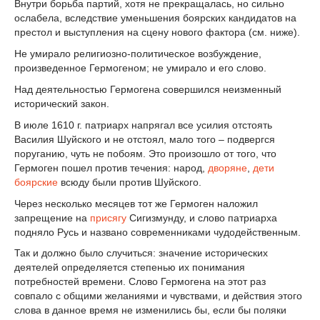
Внутри борьба партий, хотя не прекращалась, но сильно
ослабела, вследствие уменьшения боярских кандидатов на
престол и выступления на сцену нового фактора (см. ниже).
Не умирало религиозно-политическое возбуждение,
произведенное Гермогеном; не умирало и его слово.
Над деятельностью Гермогена совершился неизменный
исторический закон.
В июле 1610 г. патриарх напрягал все усилия отстоять
Василия Шуйского и не отстоял, мало того – подвергся
поруганию, чуть не побоям. Это произошло от того, что
Гермоген пошел против течения: народ,
дворяне
,
дети
боярские
всюду были против Шуйского.
Через несколько месяцев тот же Гермоген наложил
запрещение на
присягу
Сигизмунду, и слово патриарха
подняло Русь и названо современниками чудодейственным.
Так и должно было случиться: значение исторических
деятелей определяется степенью их понимания
потребностей времени. Слово Гермогена на этот раз
совпало с общими желаниями и чувствами, и действия этого
слова в данное время не изменились бы, если бы поляки