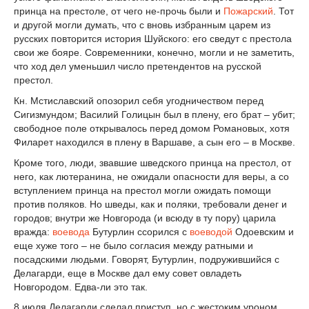
принца на престоле, от чего не-прочь были и
Пожарский
. Тот
и другой могли думать, что с вновь избранным царем из
русских повторится история Шуйского: его сведут с престола
свои же бояре. Современники, конечно, могли и не заметить,
что ход дел уменьшил число претендентов на русской
престол.
Кн. Мстиславский опозорил себя угодничеством перед
Сигизмундом; Василий Голицын был в плену, его брат – убит;
свободное поле открывалось перед домом Романовых, хотя
Филарет находился в плену в Варшаве, а сын его – в Москве.
Кроме того, люди, звавшие шведского принца на престол, от
него, как лютеранина, не ожидали опасности для веры, а со
вступлением принца на престол могли ожидать помощи
против поляков. Но шведы, как и поляки, требовали денег и
городов; внутри же Новгорода (и всюду в ту пору) царила
вражда:
воевода
Бутурлин ссорился с
воеводой
Одоевским и
еще хуже того – не было согласия между ратными и
посадскими людьми. Говорят, Бутурлин, подружившийся с
Делагарди, еще в Москве дал ему совет овладеть
Новгородом. Едва-ли это так.
8 июля Делагарди сделал приступ, но с жестоким уроном