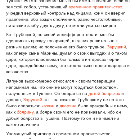
Тушине. Но это забвение могло бы иметь значение, если бы
земской собор, установивший
временное правительство
,
учредил верховный контроль над лицами, коим он вверил
правление, ибо вожди ополчения, равно честолюбивые,
питавшие злобу друг к другу, не могли ужиться мирно.
Кн. Трубецкой, по своей индифферентности, мог бы
сдерживать вражду товарищей, шедших решительно к
разным целям; но положение его было трудное.
Заруцкий
,
как опекун сына Марины, думал о своих выгодах и о таком
царе, которой властвовал бы только в интересах черни,
царе, враждебном всему, что стояло выше простонародья и
казачества.
Ляпунов высокомерно относился к своим товарищам,
напоминая им, что они не могут гордиться боярством,
полученным в Тушине. Он опирался на
детей боярских
и
дворян;
Заруцкий
же – на казаков. Трубецкому не на кого
было опираться:
казаки
и
дворяне
были враждебны к нему,
как к
боярину
, а бояре своим его не признавали, ибо он
добыл боярство в Тушине. Поэтому-то он и не имел ни
какого значения.
Упомянутый приговор о временном правительстве,