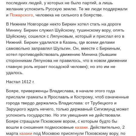
последних людей, у которых не было партий, а лишь
желание успокоить Русскую землю. Те же люди поддержали
и
Пожарского
, человека не сильного в боярстве.
В Нижнем Новгороде некто Биркин хотел стать на дороге
Минину. Биркин служил Шуйскому, тушинскому вору, опять
Шуйскому, сошелся с Ляпуновым, который и прислал его в
Нижний. Биркин удалился в Казань, где всеми делами
самовольно заправлял Шульгин. Он, вместе с Биркиным,
хотел противодействовать движению Минина (бывшим
сторонникам Ляпунова не правилось, что в новом движении
главную роль играет посадской человек); но это им не
удалось.
Настал 1612 г.
Бояре, приверженцы Владислава, в начале этого года
прислали граматы в Ярославль и Кострому, чтоб означенные
города твердо держались Владислава: от Трубецкого и
Заруцкого ждать нечего, только державный Сигизмунд может
успокоить государство. Но эти увещания не действовали.
Бояре стращали Псковским вором, с которым будто бы
вошли в сношения подмосковные
казаки
. Действительно, 2
марта
казаки
под Москвою присягнули Псковскому вору, по