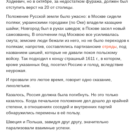
Ходкевич, но в октябре, за недостатком фуража, должен был
отступить верст на 20 от столицы.
Положение Русской земли было ужасно: в Москве сидели
поляки; украинскими городами (по Оке) владели казацкие
шайки; Новгород был в руках шведов; в Пскове засел новый
самозванец. В ополчении под Москвою все усиливалась
смута; земские люди бежали из него, но не было переходов к
полякам; напротив, составлялись партизанские
отряды
, под
названием шишей, которые не давали покоя польскому
войску. Так подходил к концу страшный 1611 г., в котором,
кроме указанных бед, посетил Россию и голод, вследствие
неурожая.
И прозвали это лютое время, говорит одно сказание,
лихолетьем.
Казалось, Россия должна была погибнуть. Но это только
казалось. Когда печальное положение дел дошло до крайней
степени, в отношениях соседей и внутренних партий
обнаружились перемены в её пользу.
Швеция и Польша, завидуя друг другу, значительно
парализовали взаимные успехи.