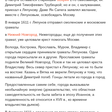
Димитрий Тимофеевич Трубецкой; но и он, с калужанами,
приехал к Ляпунову. Даже Ян Сапега заявлял желание,
вместе с Ляпуновым, освобождать Москву.
В январе 1611 г. Ляпунов отправил смоленские и московские
граматы
в
Нижний Новгород
. Нижегородцы, еще до получения этих
грамат, уже целовали крест помогать Москве.
Вологда, Кострома, Ярославль, Муром, Владимир с
открытым сердцем принимали граматы Ляпунова. Одни
города пересылали их в другие. Ярославские граматы
подняли Великий Новгород. Псков и так не целовал креста
Владиславу. Весь север пристал к Ляпунову; но не то были
на востоке: Казань и Вятка не верили Ляпунову и тому, что
названный Димитрий погиб. Гонцы летали из города в город.
Предоставленные самим себе, города выказывали
необычайную энергию (доказательство, что областная
самодеятельность не была забита в эпоху Иоаннов, а
подавленность её относится к XVII в., ко времени
владычества дьяков).
В феврале 1611 г. ополчения со всех сторон двигались к