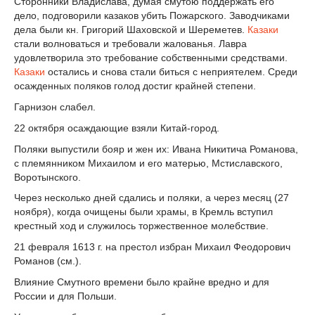
Сторонники Владислава, думая смутою поддержать его
дело, подговорили казаков убить Пожарского. Заводчиками
дела были кн. Григорий Шаховской и Шереметев.
Казаки
стали волноваться и требовали жалованья. Лавра
удовлетворила это требование собственными средствами.
Казаки
остались и снова стали биться с неприятелем. Среди
осажденных поляков голод достиг крайней степени.
Гарнизон слабел.
22 октября осаждающие взяли Китай-город.
Поляки выпустили бояр и жен их: Ивана Никитича Романова,
с племянником Михаилом и его матерью, Мстиславского,
Воротынского.
Через несколько дней сдались и поляки, а через месяц (27
ноября), когда очищены были храмы, в Кремль вступил
крестный ход и служилось торжественное молебствие.
21 февраля 1613 г. на престол избран Михаил Феодорович
Романов (см.).
Влияние Смутного времени было крайне вредно и для
России и для Польши.