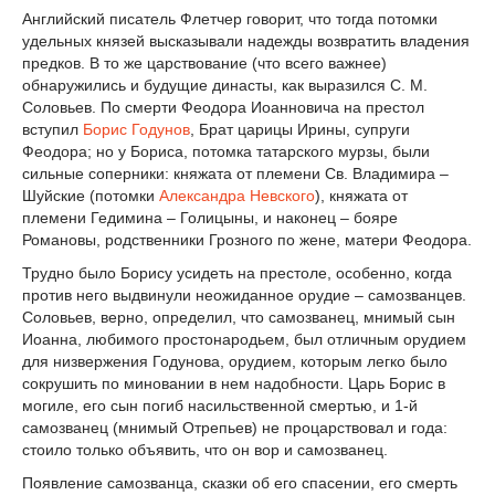
Английский писатель Флетчер говорит, что тогда потомки
удельных князей высказывали надежды возвратить владения
предков. В то же царствование (что всего важнее)
обнаружились и будущие династы, как выразился С. М.
Соловьев. По смерти Феодора Иоанновича на престол
вступил
Борис Годунов
, Брат царицы Ирины, супруги
Феодора; но у Бориса, потомка татарского мурзы, были
сильные соперники: княжата от племени Св. Владимира –
Шуйские (потомки
Александра Невского
), княжата от
племени Гедимина – Голицыны, и наконец – бояре
Романовы, родственники Грозного по жене, матери Феодора.
Трудно было Борису усидеть на престоле, особенно, когда
против него выдвинули неожиданное орудие – самозванцев.
Соловьев, верно, определил, что самозванец, мнимый сын
Иоанна, любимого простонародьем, был отличным орудием
для низвержения Годунова, орудием, которым легко было
сокрушить по миновании в нем надобности. Царь Борис в
могиле, его сын погиб насильственной смертью, и 1-й
самозванец (мнимый Отрепьев) не процарствовал и года:
стоило только объявить, что он вор и самозванец.
Появление самозванца, сказки об его спасении, его смерть