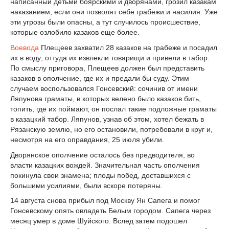
написанный детьми боярскими и дворянами, грозил казакам
наказанием, если они позволят себе грабежи и насилия. Уже
эти угрозы были опасны, а тут случилось происшествие,
которые озлобило казаков еще более.
Воевода
Плещеев захватил 28 казаков на грабеже и посадил
их в воду; оттуда их извлекли товарищи и привели в табор.
По смыслу приговора, Плещеев должен был представить
казаков в ополчение, где их и предали бы суду. Этим
случаем воспользовался Гонсевский: сочинив от имени
Ляпунова граматы, в которых велено было казаков бить,
топить, где их поймают, он послал такие подложные граматы
в казацкий табор. Ляпунов, узнав об этом, хотел бежать в
Рязанскую землю, но его остановили, потребовали в круг и,
несмотря на его оправдания, 25 июля убили.
Дворянское ополчение осталось без предводителя, во
власти казацких вождей. Значительная часть ополчения
покинула свои знамена; плоды побед, доставшихся с
большими усилиями, были вскоре потеряны.
14 августа снова прибыл под Москву Ян Сапега и помог
Гонсевскому опять овладеть Белым городом. Сапега через
месяц умер в доме Шуйского. Вслед затем подошел