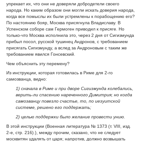
упрекает их, что они не доверяли добродетели своего
народа. Но каким образом они могли искать доверия народа,
когда все помыслы их были устремлены к порабощению его?
По настоянию бояр, Москва присягнула Владиславу. В
Успенском соборе сам Гермоген приводил к присяге. Но
только-что Москва исполнила это, через 2 дня от Сигизмунда
прибыл посол, русской тушинец Андронов, с требованием
присягать Сигизмунду, а вслед за Андроновым с таким же
требованием явился Гонсевский.
Чем объяснить эту перемену?
Из инструкции, которая готовилась в Риме для 2-го
самозванца, видно:
1) сначала в Риме и при дворе Сигизмунда колебались,
верить-ли спасению нареченного Димитрия; но когда
самозванцу повезло счастье, то, по иезуитской
системе, решено его поддержать;
2) целью поддержки было желание провести унию.
В этой инструкции (Военная литература № 1373 (т. VIII, изд.
2-е, стр. 216).), между прочим, сказано, что не следует
москвитян удалять от царя; напротив, должно возвышать