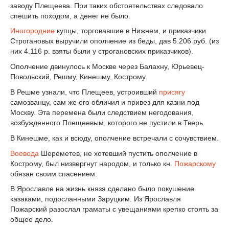
заводу Плещеева. При таких обстоятельствах следовало
спешить походом, а денег не было.
Иногородние
купцы, торговавшие в Нижнем, и приказчики
Строгановых выручили ополчение из беды, дав 5.206 руб. (из
них 4.116 р. взяты были у строгановских приказчиков).
Ополчение двинулось к Москве через Балахну, Юрьевец-
Повольский, Решму, Кинешму, Кострому.
В Решме узнали, что Плещеев, устроивший
присягу
самозванцу, сам же его обличил и привез для казни под
Москву. Эта перемена были следствием негодования,
возбужденного Плещеевым, которого не пустили в Тверь.
В Кинешме, как и всюду, ополчение встречали с сочувствием.
Воевода
Шереметев, не хотевший пустить ополчение в
Кострому, был низвергнут народом, и только кн.
Пожарскому
обязан своим спасением.
В Ярославле на жизнь князя сделано было покушение
казаками, подосланными Заруцким. Из Ярославля
Пожарский разослал граматы с увещаниями крепко стоять за
общее дело.