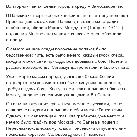
Во вторник пылал Белый город, в среду – Замоскворечье.
В Великий четверг все были покойно, но в пятницу подошел
Просовецкий с казаками. Поляков, пытавшихся оградить
сообщения, вбили в Москву. Между тем (1 апреля 1611 г.)
подошли к Москве ополчения и со всех сторон обложили
столицу.
С самого начала осады положение поляков было
бедственное: пить, есть было нечего, каждый кусок хлеба,
каждый клочок сена приходилось добывать с бою. Поляки и
русские приверженцы Сигизмунда трепетали, и было отчего.
Уже в марте массы народа, услышав об оскорблении
патриарха, с угрозами готовы были кинуться на поляков,
требуя выдачи бояр. Вслед затем, как ополчение обложило
Москву, подошел со своими удальцами и Ян Сапега.
Он изъявил желание сражаться вместе с русскими, но не
сошелся с вождями ополчения и сблизился с Гонсевским.
Однако, т. к. сапежинцам, жившим грабежом, уже некого и
нечего было грабить под Москвой, то Сапега и пошел к
Переславлю-Залесскому, куда и Гонсевский отпустил с ним
несколько хоругвей. Соловьев думает (и кажется