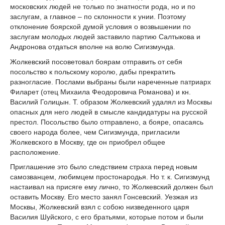
московских людей не только по знатности рода, но и по
заслугам, а главное – по склонности к унии. Поэтому
отклонение боярской думой условия о возвышении по
заслугам молодых людей заставило партию Салтыкова и
Андронова отдаться вполне на волю Сигизмунда.
Жолкевский посоветовал боярам отправить от себя
посольство к польскому королю, дабы прекратить
разногласие. Послами выбраны были нареченные патриарх
Филарет (отец Михаила Феодоровича Романова) и кн.
Василий Голицын. Т. образом Жолкевский удалял из Москвы
опасных для него людей в смысле кандидатуры на русской
престол. Посольство было отправлено, а бояре, опасаясь
своего народа более, чем Сигизмунда, пригласили
Жолкевского в Москву, где он приобрел общее
расположение.
Приглашение это было следствием страха перед новым
самозванцем, любимцем простонародья. Но т. к. Сигизмунд
настаивал на присяге ему лично, то Жолкевский должен был
оставить Москву. Его место занял Гонсевский. Уезжая из
Москвы, Жолкевский взял с собою низведенного царя
Василия Шуйского, с его братьями, которые потом и были