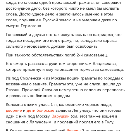
когда, по словам одной ярославской граматы, он совершил
досточудное дело, без которого никто не смел бы молвить
слова. Досточудное дело и заключалось именно в этом
слове, поднявшем Русской землю и не умершем даже по
смерти Гермогена.
Гонсевский и друзья его так испугались слов патриарха, что
тогда же посадили его под стражу, но, вследствие взрыва
сильного негодования, должен был освободить.
При таких-то обстоятельствах погиб 2-й самозванец.
Его смерть развязала руки тем сторонникам Владислава,
которые присягнули ему из опасения торжества самозванца.
Из под Смоленска и из Москвы пошли граматы по городам с
воззванием о защите. Граматы эти, уже не слухи, дошли до
Рязани. Прокопий Ляпунов немедленно велел их переписать
и разослать по ближним городам.
Коломна откликнулась 1-я; коломенские черные люди,
дворяне
и
дети боярские
заявили Ляпунову, что они готовы
идти с ним под Москву.
Заруцкий
(см. это) так-же вошел в
сношения с Ляпуновым, и последний послал его в Тулу.
В Калуге оставался старейший
боярин
2-го самозванца, кн.