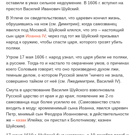
оставили в умах сильное недоумение. В 1606 г. вступил на
престол Василий Иванович Шуйский.
В Угличе он свидетельствовал, что царевич кончил жизнь,
обрушившись на нож (см. Димитрии); когда самозванец
явился под Москвой, Шуйский клялся, что это – настоящий
сын царя
Иоанна IV
; через год тот же Шуйский призывал
народ к оружию, чтобы спасти царя, которого грозят убить
поляки.
Утром 17 мая 1606 г. народ узнал, что царя убили не поляки,
а русские. Тогда-то и настало то омрачение умов, о причинах
коего Соловьев говорит, что оно произведено духом лжи,
темным делом, о котором Русской земля "ничего не знала,
совершено тайком от неё (см. Лжедимитрии, Василий IV).
Смута в царствование Василия Шуйского взволновала
Русской царство от края и до края; появление же 2-го
самозванца еще более усилило ее. (Самозванство стало
входить в моду: кромемнимый сына Иоанна, явился царевич
Петр, мнимый сын Феодора Иоанновича; в действительности
же –
казак
Илейка; он пристал к Болотникову; казнен
Шуйским).