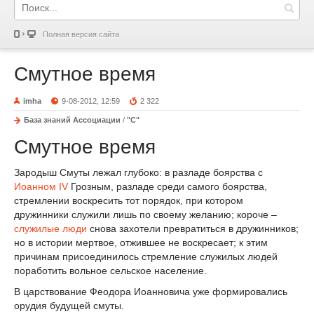
Полная версия сайта
Смутное время
imha
9-08-2012, 12:59
2 322
База знаний Ассоциации
/
"С"
Смутное время
Зародыш Смуты лежал глубоко: в разладе боярства с
Иоанном IV
Грозным, разладе среди самого боярства,
стремлении воскресить тот порядок, при котором
дружинники служили лишь по своему желанию; короче –
служилые люди
снова захотели превратиться в дружинников;
но в истории мертвое, отжившее не воскресает; к этим
причинам присоединилось стремление служилых людей
поработить вольное сельское население.
В царствование Феодора Иоанновича уже формировались
орудия будущей смуты.