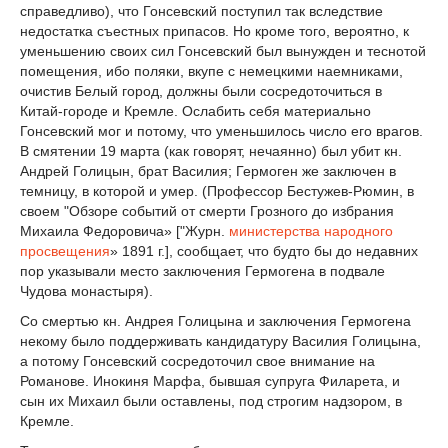
справедливо), что Гонсевский поступил так вследствие
недостатка съестных припасов. Но кроме того, вероятно, к
уменьшению своих сил Гонсевский был вынужден и теснотой
помещения, ибо поляки, вкупе с немецкими наемниками,
очистив Белый город, должны были сосредоточиться в
Китай-городе и Кремле. Ослабить себя материально
Гонсевский мог и потому, что уменьшилось число его врагов.
В смятении 19 марта (как говорят, нечаянно) был убит кн.
Андрей Голицын, брат Василия; Гермоген же заключен в
темницу, в которой и умер. (Профессор Бестужев-Рюмин, в
своем "Обзоре событий от смерти Грозного до избрания
Михаила Федоровича» ["Журн.
министерства народного
просвещения
» 1891 г.], сообщает, что будто бы до недавних
пор указывали место заключения Гермогена в подвале
Чудова монастыря).
Со смертью кн. Андрея Голицына и заключения Гермогена
некому было поддерживать кандидатуру Василия Голицына,
а потому Гонсевский сосредоточил свое внимание на
Романове. Инокиня Марфа, бывшая супруга Филарета, и
сын их Михаил были оставлены, под строгим надзором, в
Кремле.