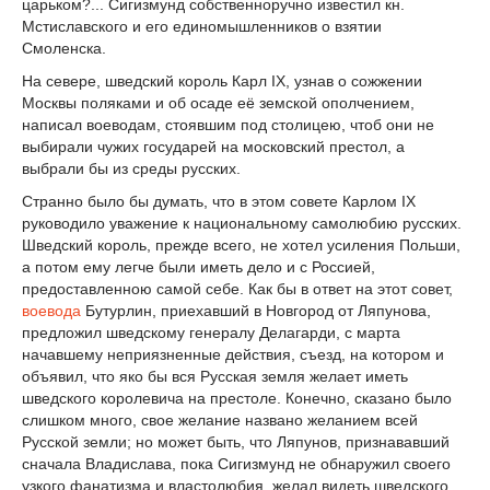
царьком?... Сигизмунд собственноручно известил кн.
Мстиславского и его единомышленников о взятии
Смоленска.
На севере, шведский король Карл IX, узнав о сожжении
Москвы поляками и об осаде её земской ополчением,
написал воеводам, стоявшим под столицею, чтоб они не
выбирали чужих государей на московский престол, а
выбрали бы из среды русских.
Странно было бы думать, что в этом совете Карлом IX
руководило уважение к национальному самолюбию русских.
Шведский король, прежде всего, не хотел усиления Польши,
а потом ему легче были иметь дело и с Россией,
предоставленною самой себе. Как бы в ответ на этот совет,
воевода
Бутурлин, приехавший в Новгород от Ляпунова,
предложил шведскому генералу Делагарди, с марта
начавшему неприязненные действия, съезд, на котором и
объявил, что яко бы вся Русская земля желает иметь
шведского королевича на престоле. Конечно, сказано было
слишком много, свое желание названо желанием всей
Русской земли; но может быть, что Ляпунов, признававший
сначала Владислава, пока Сигизмунд не обнаружил своего
узкого фанатизма и властолюбия, желал видеть шведского