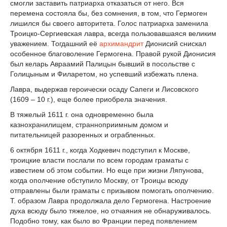
смогли заставить патриарха отказаться от него. Вся
перемена состояла бы, без сомнения, в том, что Гермоген
лишился бы своего авторитета. Голос патриарха заменила
Троицко-Сергиевская лавра, всегда пользовавшаяся великим
уважением. Тогдашний её
архимандрит
Дионисий снискал
особенное благоволение Гермогена. Правой рукой Дионисия
был келарь Авраамий Палицын бывший в посольстве с
Голицыным и Филаретом, но успевший избежать плена.
Лавра, выдержав героически осаду Сапеги и Лисовского
(1609 – 10 г.), еще более приобрела значения.
В тяжелый 1611 г. она одновременно была
казнохранилищем, странноприимным домом и
питательницей разоренных и ограбленных.
6 октября 1611 г., когда Ходкевич подступил к Москве,
троицкие власти послали по всем городам граматы с
известием об этом событии. Но еще при жизни Ляпунова,
когда ополчение обступило Москву, от Троицы всюду
отправлены были граматы с призывом помогать ополчению.
Т. образом Лавра продолжала дело Гермогена. Настроение
духа всюду было тяжелое, но отчаяния не обнаруживалось.
Подобно тому, как было во Франции перед появлением