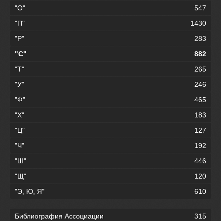
"О"
547
"П"
1430
"Р"
283
"С"
882
"Т"
265
"У"
246
"Ф"
465
"Х"
183
"Ц"
127
"Ч"
192
"Ш"
446
"Щ"
120
"Э, Ю, Я"
610
Библиография Ассоциации
315