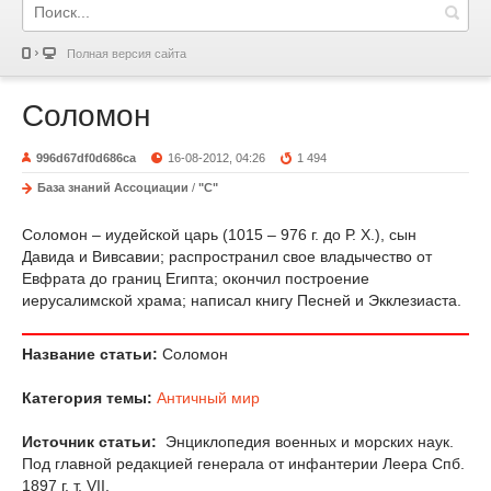
Полная версия сайта
Соломон
996d67df0d686ca
16-08-2012, 04:26
1 494
База знаний Ассоциации
/
"С"
Соломон – иудейской царь (1015 – 976 г. до Р. X.), сын
Давида и Вивсавии; распространил свое владычество от
Евфрата до границ Египта; окончил построение
иерусалимской храма; написал книгу Песней и Экклезиаста.
Название статьи:
Соломон
Категория темы:
Античный мир
Источник статьи:
Энциклопедия военных и морских наук.
Под главной редакцией генерала от инфантерии Леера Спб.
1897 г. т. VII.