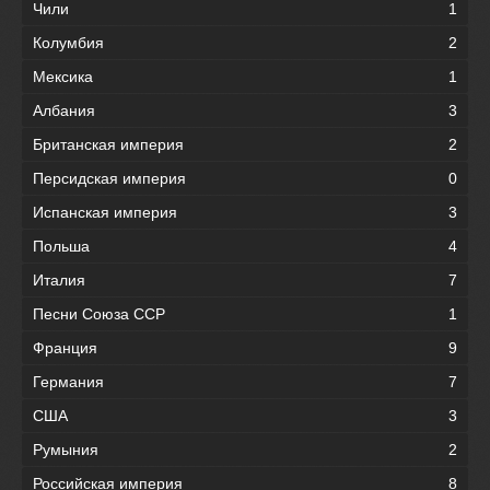
Чили
1
Колумбия
2
Мексика
1
Албания
3
Британская империя
2
Персидская империя
0
Испанская империя
3
Польша
4
Италия
7
Песни Союза ССР
1
Франция
9
Германия
7
США
3
Румыния
2
Российская империя
8