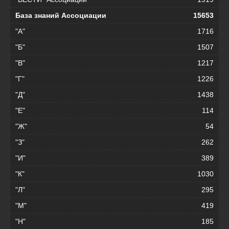
База знаний Ассоциации
15653
"А"
1716
"Б"
1507
"В"
1217
"Г"
1226
"Д"
1438
"Е"
114
"Ж"
54
"З"
262
"И"
389
"К"
1030
"Л"
295
"М"
419
"Н"
185