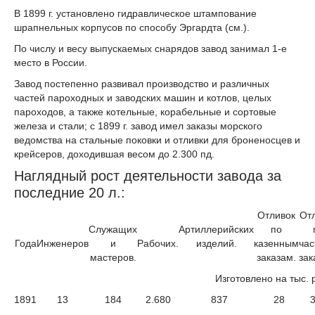
В 1899 г. установлено гидравлическое штампование
шрапнельных корпусов по способу Эргардта (см.).
По числу и весу выпускаемых снарядов завод занимал 1-е
место в России.
Завод постепенно развивал производство и различных
частей пароходных и заводских машин и котлов, целых
пароходов, а также котельные, корабельные и сортовые
железа и стали; с 1899 г. завод имел заказы морского
ведомства на стальные поковки и отливки для броненосцев и
крейсеров, доходившая весом до 2.300 пд.
Наглядный рост деятельности завода за
последние 20 л.:
Отливок
От
Служащих
Артиллерийских
по
Года
Инженеров
и
Рабочих.
изделий.
казенным
ча
мастеров.
заказам.
зак
Изготовлено на тыс. 
1891
13
184
2.680
837
28