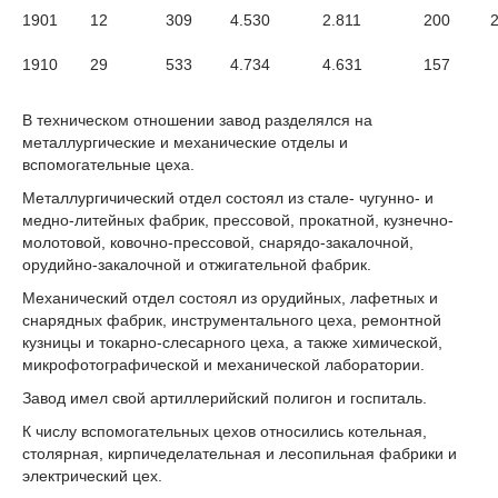
1901
12
309
4.530
2.811
200
1910
29
533
4.734
4.631
157
В техническом отношении завод разделялся на
металлургические и механические отделы и
вспомогательные цеха.
Металлургичический отдел состоял из стале- чугунно- и
медно-литейных фабрик, прессовой, прокатной, кузнечно-
молотовой, ковочно-прессовой, снарядо-закалочной,
орудийно-закалочной и отжигательной фабрик.
Механический отдел состоял из орудийных, лафетных и
снарядных фабрик, инструментального цеха, ремонтной
кузницы и токарно-слесарного цеха, а также химической,
микрофотографической и механической лаборатории.
Завод имел свой артиллерийский полигон и госпиталь.
К числу вспомогательных цехов относились котельная,
столярная, кирпичеделательная и лесопильная фабрики и
электрический цех.