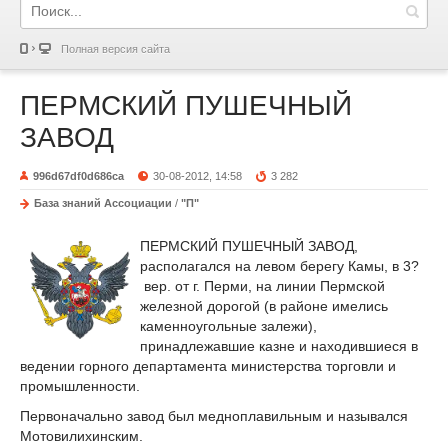
Полная версия сайта
ПЕРМСКИЙ ПУШЕЧНЫЙ
ЗАВОД
996d67df0d686ca
30-08-2012, 14:58
3 282
База знаний Ассоциации
/
"П"
ПЕРМСКИЙ ПУШЕЧНЫЙ ЗАВОД,
располагался на левом берегу Камы, в 3?
вер. от г. Перми, на линии Пермской
железной дорогой (в районе имелись
каменноугольные залежи),
принадлежавшие казне и находившиеся в
ведении горного департамента министерства торговли и
промышленности.
Первоначально завод был медноплавильным и назывался
Мотовилихинским.