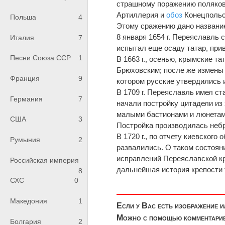
страшному поражению поляков;
Артиллерия и
обоз
Конецпольск
Польша
4
Этому сражению дано названи
8 января 1654 г. Переяславль 
Италия
7
испытал еще осаду татар, пр
Песни Союза ССР
1
В 1663 г., осенью, крымские 
Брюховским; после же измен
Франция
9
котором русские утвердились и
В 1709 г. Переяславль имел с
Германия
7
начали постройку цитадели из 
малыми бастионами и люнетам
США
3
Постройка производилась небр
В 1720 г., по отчету киевского
Румыния
2
развалились. О таком состоян
исправлений Переяславской к
Российская империя
дальнейшая история крепости 
8
СХС
0
Македония
1
Если у Вас есть изображение 
Можно с помощью комментариев
Болгария
2