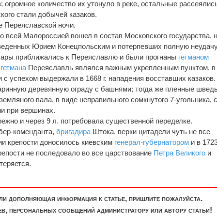
 огромное количество их утонуло в реке, остальные рассеялись
ого стали добычей казаков.
е Переяславской ночи.
со всей Малороссией вошел в состав Московского государства, 
иведенных Юрием Конецпольским и потерпевших полную неудачу
татары приближались к Переяславлю и были прогнаны
гетманом
ы
гетмана
Переяславль являлся важным укрепленным пунктом, в
 с успехом выдержали в 1668 г. нападения восставших казаков.
таринную деревянную ограду с башнями; тогда же пленные швед
земляного вала, в виде неправильного сомкнутого 7-угольника, 
и при вершинах.
ежно и через 9 л. потребовала существенной переделке.
 обер-коменданта,
бригадира
Штока, верки цитадели чуть не все
ии крепости доносилось киевским
генерал-губернатором
и в 1723 
репости не последовало во все царствование
Петра Великого
и
теряется.
или дополняющая информация к статье, пришлите пожалуйста.
, персональных сообщений администратору или автору статьи!