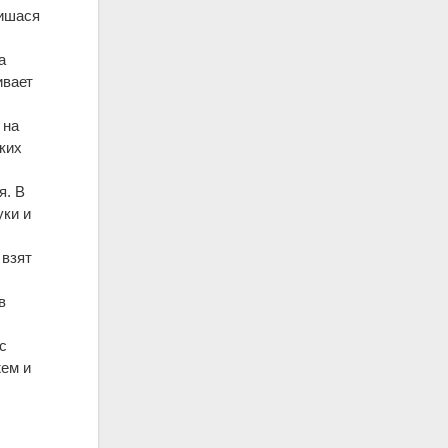
тишася
а
ивает
 на
ких
я. В
уки и
 взят
в
с
жем и