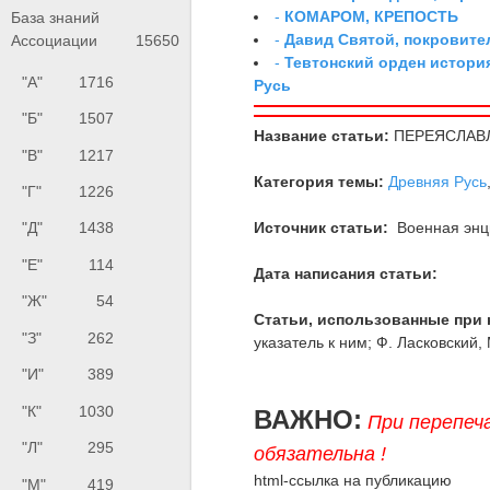
-
КОМАРОМ, КРЕПОСТЬ
База знаний
-
Давид Святой, покровите
Ассоциации
15650
-
Тевтонский орден истори
"А"
1716
Русь
"Б"
1507
Название статьи:
ПЕРЕЯСЛАВ
"В"
1217
Категория темы:
Древняя Русь
"Г"
1226
Источник статьи:
Военная энци
"Д"
1438
"Е"
114
Дата написания статьи:
"Ж"
54
Статьи, использованные при 
"З"
262
указатель к ним; Ф. Ласковский,
"И"
389
"К"
1030
ВАЖНО:
При перепеч
"Л"
295
обязательна !
html-ссылка на публикацию
"М"
419