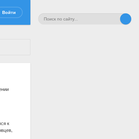
Войти
ении
лся к
овцев,