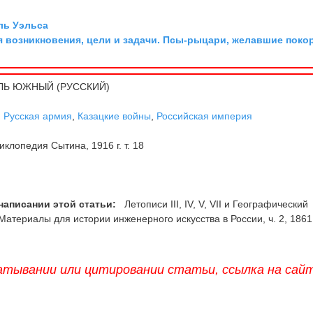
ль Уэльса
я возникновения, цели и задачи. Псы-рыцари, желавшие поко
ЛЬ ЮЖНЫЙ (РУССКИЙ)
,
Русская армия
,
Казацкие войны
,
Российская империя
клопедия Сытина, 1916 г. т. 18
написании этой статьи:
Летописи III, IV, V, VII и Географический
 Материалы для истории инженерного искусства в России, ч. 2, 1861
атывании или цитировании статьи, ссылка на сай