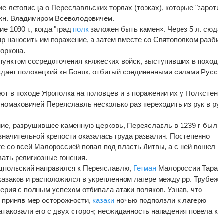
тие летописца о Переславльских торлах (торках), которые "заро
 кн. Владимиром Всеволодовичем.
 1090 г., когда "град
полк
заложен быть камен». Через 5 л. сюд
р наносить им поражение, а затем вместе со Святополком разб
оркона.
 пунктом сосредоточения княжеских войск, выступивших в поход
саждает половецкий кн Боняк, отбитый соединенными силами Русс
ют в походе Ярополка на половцев и в поражении их у Полкстен
омаховичей Переяславль несколько раз переходить из рук в р
ние, разрушившее каменную церковь, Переяславль в 1239 г. был
значительной крепости оказалась груда развалин. Постепенно
е со всей Малороссией попал под власть Литвы, а с ней вошел 
ать религиозные гонения.
цпольский направился к Переяславлю,
Гетман
Малороссии Тара
 казаков и расположился в укрепленном лагере между pp. Трубе
ерия с полным успехом отбивала атаки поляков. Узнав, что
е приняв мер осторожности,
казаки
ночью подползли к лагерю
атаковали его с двух сторон; неожиданность нападения повела к