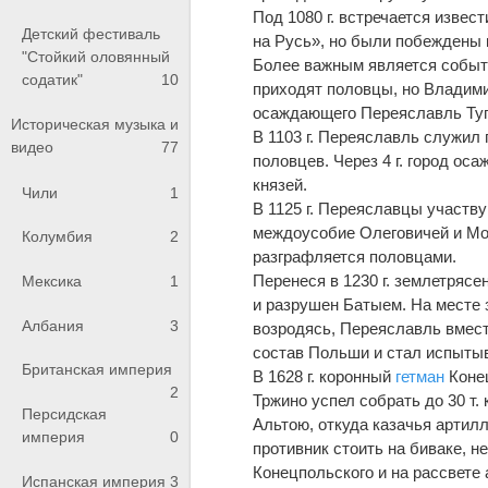
Под 1080 г. встречается извес
Детский фестиваль
на Русь», но были побеждены
"Стойкий оловянный
Более важным является событие
содатик"
10
приходят половцы, но Владими
осаждающего Переяславль Туг
Историческая музыка и
В 1103 г. Переяславль служил
видео
77
половцев. Через 4 г. город о
князей.
Чили
1
В 1125 г. Переяславцы участву
междоусобие Олеговичей и Мон
Колумбия
2
разграфляется половцами.
Перенеся в 1230 г. землетрясе
Мексика
1
и разрушен Батыем. На месте 
Албания
3
возродясь, Переяславль вмест
состав Польши и стал испытыв
Британская империя
В 1628 г. коронный
гетман
Коне
2
Тржино успел собрать до 30 т.
Персидская
Альтою, откуда казачья артилл
империя
0
противник стоить на биваке, н
Конецпольского и на рассвете 
Испанская империя
3