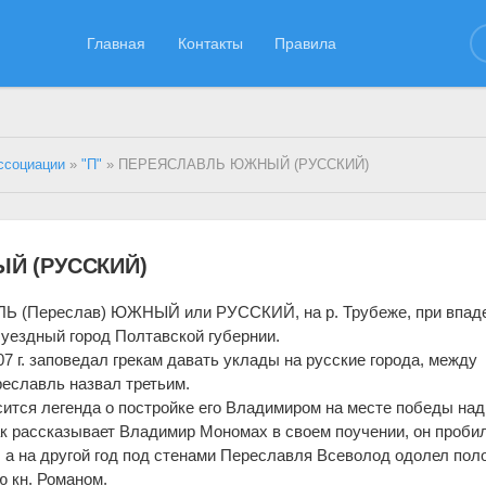
Главная
Контакты
Правила
ссоциации
»
"П"
» ПЕРЕЯСЛАВЛЬ ЮЖНЫЙ (РУССКИЙ)
Й (РУССКИЙ)
 (Переслав) ЮЖНЫЙ или РУССКИЙ, на р. Трубеже, при впад
 уездный город Полтавской губернии.
7 г. заповедал грекам давать уклады на русские города, между
еславль назвал третьим.
осится легенда о постройке его Владимиром на месте победы над
 как рассказывает Владимир Мономах в своем поучении, он проби
, а на другой год под стенами Переславля Всеволод одолел пол
 кн. Романом.