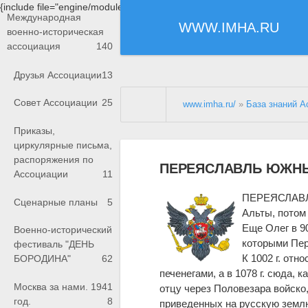
{include file="engine/modules/saperu/head.php"}
Международная
WWW.IMHA.RU
военно-историческая
ассоциация
140
Друзья Ассоциации
13
Совет Ассоциации
25
www.imha.ru/
»
База знаний А
Приказы,
циркулярные письма,
распоряжения по
ПЕРЕЯСЛАВЛЬ ЮЖНЫ
Ассоциации
11
ПЕРЕЯСЛАВЛЬ
Сценарные планы
5
Альты, потом
Еще Олег в 90
Военно-исторический
которыми Пер
фестиваль "ДЕНЬ
К 1002 г. отн
БОРОДИНА"
62
печенегами, а в 1078 г. сюда,
Москва за нами. 1941
отцу через Половезара войско
год.
8
приведенных на русскую землю