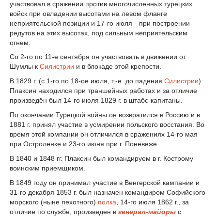
участвовал в сражении против многочисленных турецких
войск при овладении высотами на левом фланге
неприятельской позиции и 17-го июля—при построении
редутов на этих высотах, под сильным неприятельским
огнем.
Со 2-го по 11-е сентября он участвовать в движении от
Шумлы к
Силистрии
и в блокаде этой крепости.
В 1829 г. (с 1-го по 18-ое июля, т.-е. до падения
Силистрии
)
Плаксин находился при траншейных работах и за отличие
произведён был 14-го июля 1829 г. в штабс-капитаны.
По окончании Турецкой войны он возвратился в Россию и в
1881 г. принял участие в усмирении польского восстания. Во
время этой компании он отличился в сражениях 14-го мая
при Остроленке и 23-го июня при г. Поневеже.
В 1840 и 1848 гг. Плаксин был командируем в г. Кострому
воинским приемщиком.
В 1849 году он принимал участие в Венгерской кампании и
31-го декабря 1853 г. был назначен командиром Софийского
морского (ныне пехотного)
полка
, 14-го июля 1862 г., за
отличие по службе, произведен в
генерал-майоры
с