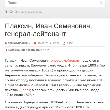
Полная версия сайта
Плаксин, Иван Семенович,
генерал-лейтенант
996d67df0d686ca
10-09-2012, 22:50
3 453
База знаний Ассоциации
/
"П"
Плаксин, Иван Семенович,
генерал-лейтенант
; родился в
селе Галицком, Кременчугского уезда, 4-го января 1803 г. (по
метрике—7-го января 1802 г.) и происходил из дворян
Черниговской губернии. Получив домашнее воспитание, он
15 лет от роду поступил в военную службу и 16-го июня 1818
г. был зачислен юнкером в 18-й Егерский (ныне Муромский
пехотный)
полк
; в первый офицерский чин был произведен
17-го июля 1823 г.
С началом Турецкой войны 1828—1829 гг., Плаксин впервые
попал в Действующую армию: 15-го июля 1828 г. он