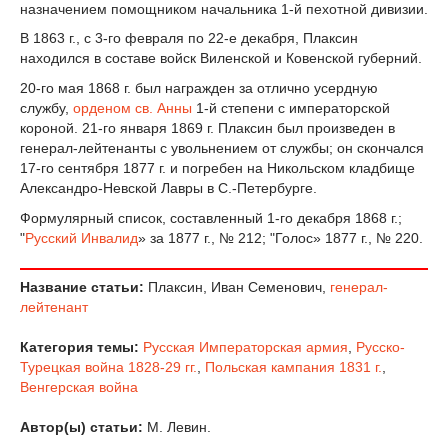
назначением помощником начальника 1-й пехотной дивизии.
В 1863 г., с 3-го февраля по 22-е декабря, Плаксин
находился в составе войск Виленской и Ковенской губерний.
20-го мая 1868 г. был награжден за отлично усердную
службу,
орденом св. Анны
1-й степени с императорской
короной. 21-го января 1869 г. Плаксин был произведен в
генерал-лейтенанты с увольнением от службы; он скончался
17-го сентября 1877 г. и погребен на Никольском кладбище
Александро-Невской Лавры в С.-Петербурге.
Формулярный список, составленный 1-го декабря 1868 г.;
"
Русский Инвалид
» за 1877 г., № 212; "Голос» 1877 г., № 220.
Название статьи:
Плаксин, Иван Семенович,
генерал-
лейтенант
Категория темы:
Русская Императорская армия
,
Русско-
Турецкая война 1828-29 гг.
,
Польская кампания 1831 г.
,
Венгерская война
Автор(ы) статьи:
М. Левин.