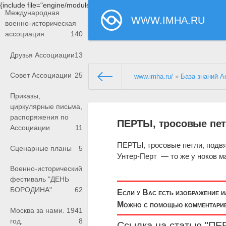
{include file="engine/modules/saperu/head.php"}
Международная
WWW.IMHA.RU
военно-историческая
ассоциация
140
Друзья Ассоциации
13
Совет Ассоциации
25
www.imha.ru/
»
База знаний А
Приказы,
циркулярные письма,
распоряжения по
ПЕРТЫ, тросовые пе
Ассоциации
11
ПЕРТЫ, тросовые петли, подвя
Сценарные планы
5
У
нт
ер-
Перт
— то же у ноков м
Военно-исторический
фестиваль "ДЕНЬ
БОРОДИНА"
62
Если у Вас есть изображение 
Можно с помощью комментариев
Москва за нами. 1941
год.
8
Ссылка на статью "ПЕ