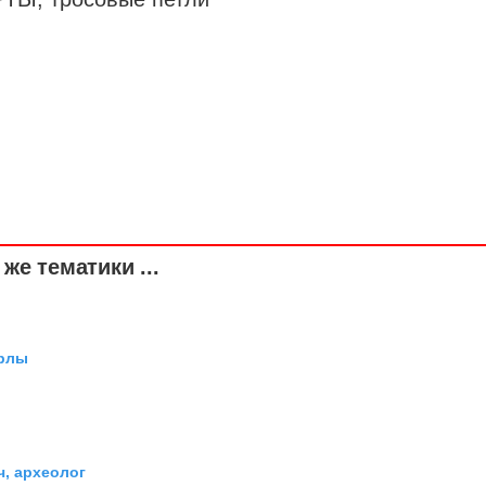
же тематики ...
арлы
ч, археолог