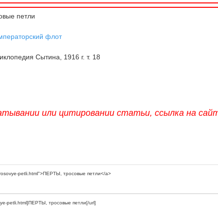
овые петли
мператорский флот
клопедия Сытина, 1916 г. т. 18
атывании или цитировании статьи, ссылка на сай