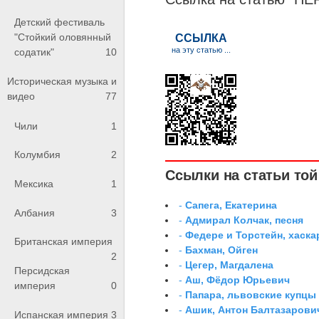
Детский фестиваль
"Стойкий оловянный
содатик"
10
Историческая музыка и
видео
77
Чили
1
Колумбия
2
Ссылки на статьи той 
Мексика
1
-
Сапега, Екатерина
Албания
3
-
Адмирал Колчак, песня
-
Федере и Торстейн, хаск
Британская империя
-
Бахман, Ойген
2
-
Цегер, Магдалена
Персидская
-
Аш, Фёдор Юрьевич
империя
0
-
Папара, львовские купцы
-
Ашик, Антон Балтазарови
Испанская империя
3