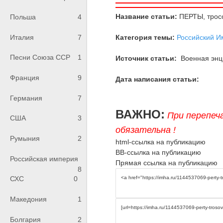
Название статьи:
ПЕРТЫ, трос
Польша
4
Категория темы:
Российский И
Италия
7
Песни Союза ССР
1
Источник статьи:
Военная энци
Франция
9
Дата написания статьи:
Германия
7
ВАЖНО:
При перепеч
США
3
обязательна !
Румыния
2
html-ссылка на публикацию
BB-ссылка на публикацию
Российская империя
Прямая ссылка на публикацию
8
СХС
0
Македония
1
Болгария
2