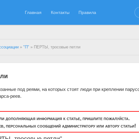
Главная
Контакты
Правила
ссоциации
»
"П"
» ПЕРТЫ, тросовые петли
тли
занные под реями, на которых стоят люди при креплении парусо
арса-реев.
или дополняющая информация к статье, пришлите пожалуйста.
, персональных сообщений администратору или автору статьи!
РТЫ, тросовые петли"