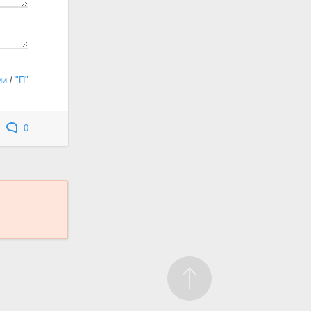
ии
/
"П"
0