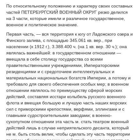
По относительному положению и характеру своих составных
частей ПЕТЕРБУРГСКИЙ ВОЕННЫЙ ОКРУГ резко делился
на 3 части, которые имели и различное государственное,
военное и политическое значение.
Первая часть, — вся территория к югу от Ладожского озера и
Финского залива, с площадью 345.061 кв. вер., при
населении (к 1912 г.), 3.388.400 ч. (на 1 кв. вер. 30 ч.); она
являлась важнейшей: в государственном отношении —
вмещала в себе столицу государства со всеми
правительственными учреждениями, Императорскими
резиденциями и с средоточием интеллектуальных и
материальных национальных богатств Империи, а потому и
требовало для своего обеспечения особых мер; в военном
отношении являлось по преимуществу сферой морских
действий, составляя исстари колыбель русского военного
флота и вмещая большую и лучшую часть наших морских
сил с приморскими крепостями, верфями, эллингами и с
главными судостроительными заводами; в военно-
сухопутном отношении эта часть м. стать театром военный
действий лишь в случае неприятельского десанта, который
не м. быть столь велик, чтобы сделать эту часть территории