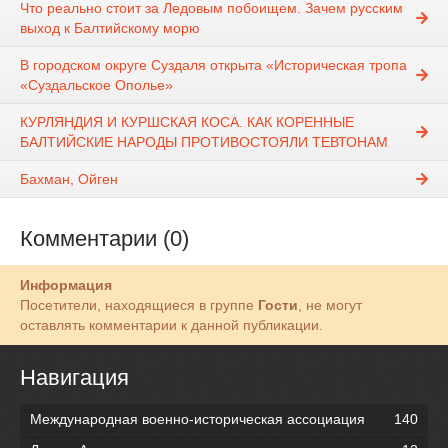
Что реально стоит за Ледовым побоищем. Зачем русским
выход к Балтийскому морю
В городском округе Суздаля открыта «Историческая тропа
«Суздальское Ополье»
КУРЛЯНДИЯ И КУРШСКАЯ КОСА. КАК КОРЕННЫЕ
БАЛТИЙСКИЕ НАРОДЫ ПРОТИВОСТОЯЛИ ТЕВТОНАМ
Бахман, Ойген
Комментарии (0)
Информация
Посетители, находящиеся в группе
Гости
, не могут
оставлять комментарии к данной публикации.
Навигация
Международная военно-историческая ассоциация
140