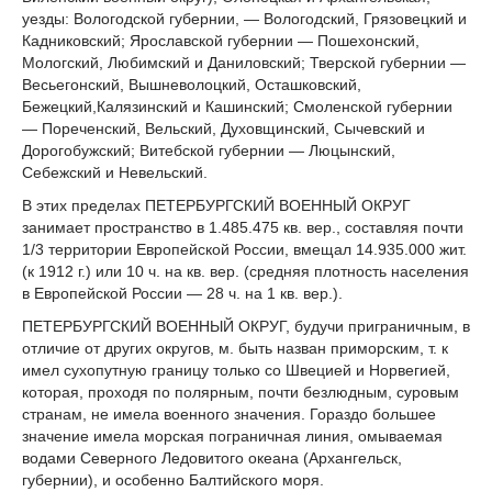
уезды: Вологодской губернии, — Вологодский, Грязовецкий и
Кадниковский; Ярославской губернии — Пошехонский,
Мологский, Любимский и Даниловский; Тверской губернии —
Весьегонский, Вышневолоцкий, Осташковский,
Бежецкий,Калязинский и Кашинский; Смоленской губернии
— Пореченский, Вельский, Духовщинский, Сычевский и
Дорогобужский; Витебской губернии — Люцынский,
Себежский и Невельский.
В этих пределах ПЕТЕРБУРГСКИЙ ВОЕННЫЙ ОКРУГ
занимает пространство в 1.485.475 кв. вер., составляя почти
1/3 территории Европейской России, вмещал 14.935.000 жит.
(к 1912 г.) или 10 ч. на кв. вер. (средняя плотность населения
в Европейской России — 28 ч. на 1 кв. вер.).
ПЕТЕРБУРГСКИЙ ВОЕННЫЙ ОКРУГ, будучи приграничным, в
отличие от других округов, м. быть назван приморским, т. к
имел сухопутную границу только со Швецией и Норвегией,
которая, проходя по полярным, почти безлюдным, суровым
странам, не имела военного значения. Гораздо большее
значение имела морская пограничная линия, омываемая
водами Северного Ледовитого океана (Архангельск,
губернии), и особенно Балтийского моря.