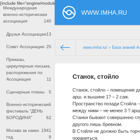
{include file="engine/modules/saperu/head.php"}
Международная
WWW.IMHA.RU
военно-историческая
ассоциация
140
Друзья Ассоциации
13
Совет Ассоциации
25
www.imha.ru/
»
База знаний А
Приказы,
циркулярные письма,
распоряжения по
Станок, стойло
Ассоциации
11
Станок, стойло – помещение дл
Сценарные планы
5
арш. и вышине 1? – 2 саж.
Пространство позади Стойла – 
Военно-исторический
между ними – не менее 3 ? арш
фестиваль "ДЕНЬ
Станки бывают совершенно глу
БОРОДИНА"
62
другого лишь бревном.
Москва за нами. 1941
В Стойле не должно быть торч
год.
8
пораниться.