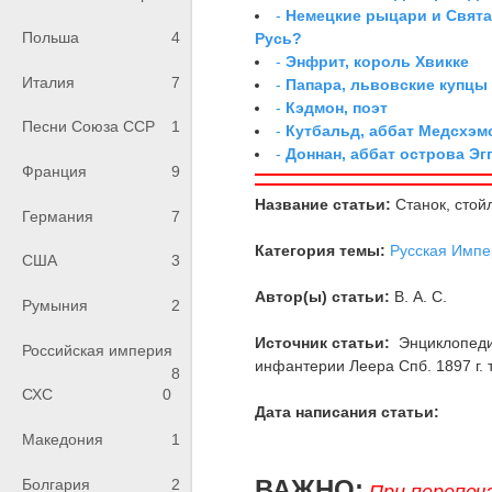
-
Немецкие рыцари и Свята
Польша
4
Русь?
-
Энфрит, король Хвикке
Италия
7
-
Папара, львовские купцы
-
Кэдмон, поэт
Песни Союза ССР
1
-
Кутбальд, аббат Медсхэм
-
Доннан, аббат острова Эг
Франция
9
Название статьи:
Станок, стой
Германия
7
Категория темы:
Русская Импе
США
3
Автор(ы) статьи:
В. А. С.
Румыния
2
Источник статьи:
Энциклопедия
Российская империя
инфантерии Леера Спб. 1897 г. т.
8
СХС
0
Дата написания статьи:
Македония
1
ВАЖНО:
Болгария
2
При перепеч