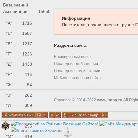
База знаний
Ассоциации
15650
Информация
"А"
1716
Посетители, находящиеся в группе
Г
"Б"
1507
"В"
1217
Разделы сайта
"Г"
1226
Расширенный поиск
Последние добавления
"Д"
1438
Последние комментарии
"Е"
114
Мобильная версия сайта
"Ж"
54
"З"
262
Copyright © 2014–2022
www.imha.ru
All Righ
"И"
389
"К"
1030
"Л"
295
"М"
419