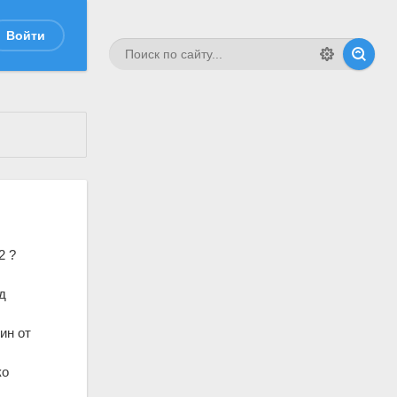
Войти
2 ?
д
ин от
ко