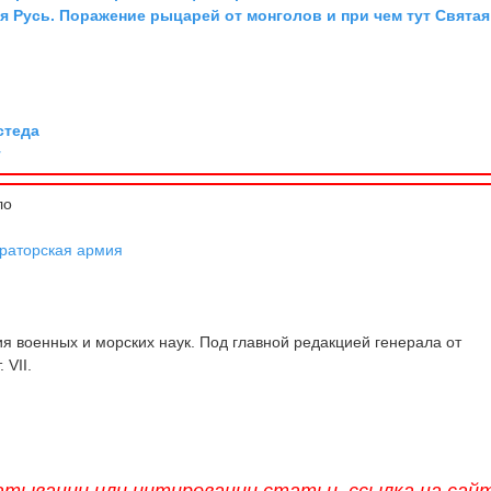
я Русь. Поражение рыцарей от монголов и при чем тут Святая
стеда
г
ло
раторская армия
 военных и морских наук. Под главной редакцией генерала от
 VII.
атывании или цитировании статьи, ссылка на сай