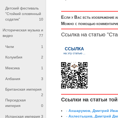
Детский фестиваль
"Стойкий оловянный
Если у Вас есть изображение 
содатик"
10
Можно с помощью комментариев
Историческая музыка и
Ссылка на статью "Ста
видео
77
Чили
1
Колумбия
2
Мексика
1
Албания
3
Британская империя
2
Ссылки на статьи той 
Персидская
империя
0
-
Ахшарумов, Дмитрий Иван
-
Ахлестышев, Дмитрий Дми
Испанская империя
3