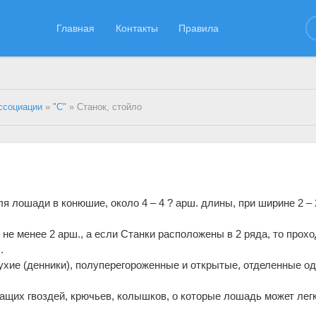
Главная
Контакты
Правила
ссоциации
»
"С"
» Станок, стойло
я лошади в конюшие, около 4 – 4 ? арш. длины, при ширине 2 – 
не менее 2 арш., а если Станки расположены в 2 ряда, то прохо
.
хие (денники), полуперегороженные и открытые, отделенные од
ащих гвоздей, крючьев, колышков, о которые лошадь может лег