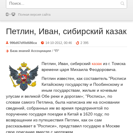
Полная версия сайта
Петлин, Иван, сибирский казак
996d67df0d686ca
14-10-2012, 00:46
2 395
База знаний Ассоциации
/
"П"
Петлин, Иван, сибирский
казак
из г. Томска
времени царя Михаила Феодоровича.
Петлин известен, как составитель "Росписи
Китайскому государству и Пообинскому и
иным государствам, жилым и кочевым
улусам и великой Обе реки и дорогам»; "Роспись», по
словам самого Петлина, была написана им на основании
сведений, собранных им во время предпринятой по
поручению государя поездки в Китай в 1620 году; по
возвращении из путешествия Петлин, как он сам
рассказывает в "Росписи», представил государю в Москве
свое описание вместе с чертежем.