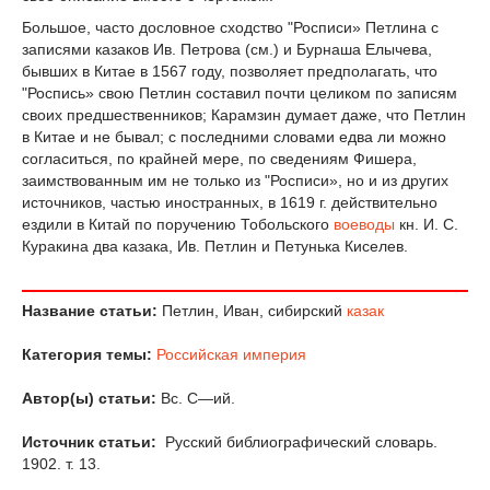
Большое, часто дословное сходство "Росписи» Петлина с
записями казаков Ив. Петрова (см.) и Бурнаша Елычева,
бывших в Китае в 1567 году, позволяет предполагать, что
"Роспись» свою Петлин составил почти целиком по записям
своих предшественников; Карамзин думает даже, что Петлин
в Китае и не бывал; с последними словами едва ли можно
согласиться, по крайней мере, по сведениям Фишера,
заимствованным им не только из "Росписи», но и из других
источников, частью иностранных, в 1619 г. действительно
ездили в Китай по поручению Тобольского
воеводы
кн. И. С.
Куракина два казака, Ив. Петлин и Петунька Киселев.
Название статьи:
Петлин, Иван, сибирский
казак
Категория темы:
Российская империя
Автор(ы) статьи:
Вс. С—ий.
Источник статьи:
Русский библиографический словарь.
1902. т. 13.