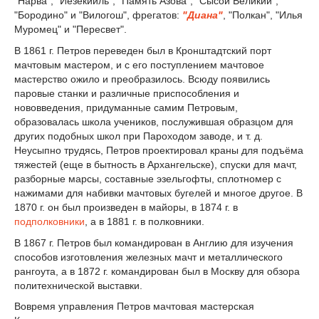
"Нарва", "Иезекииль", "Память Азова", "Сысой Великий",
"Бородино" и "Вилогош", фрегатов:
"Диана"
, "Полкан", "Илья
Муромец" и "Пересвет".
В 1861 г. Петров переведен был в Кронштадтский порт
мачтовым мастером, и с его поступлением мачтовое
мастерство ожило и преобразилось. Всюду появились
паровые станки и различные приспособления и
нововведения, придуманные самим Петровым,
образовалась школа учеников, послужившая образцом для
других подобных школ при Пароходом заводе, и т. д.
Неусыпно трудясь, Петров проектировал краны для подъёма
тяжестей (еще в бытность в Архангельске), спуски для мачт,
разборные марсы, составные эзельгофты, сплотномер с
нажимами для набивки мачтовых бугелей и многое другое. В
1870 г. он был произведен в майоры, в 1874 г. в
подполковники
, а в 1881 г. в полковники.
В 1867 г. Петров был командирован в Англию для изучения
способов изготовления железных мачт и металлического
рангоута, а в 1872 г. командирован был в Москву для обзора
политехнической выставки.
Вовремя управления Петров мачтовая мастерская