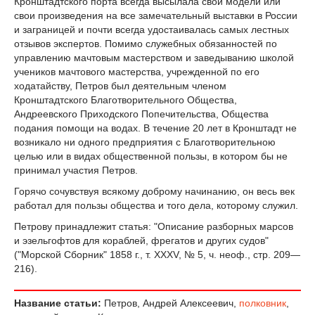
Кронштадтского порта всегда высылала свои модели или
свои произведения на все замечательный выставки в России
и заграницей и почти всегда удостаивалась самых лестных
отзывов экспертов. Помимо служебных обязанностей по
управлению мачтовым мастерством и заведыванию школой
учеников мачтового мастерства, учрежденной по его
ходатайству, Петров был деятельным членом
Кронштадтского Благотворительного Общества,
Андреевского Приходского Попечительства, Общества
подания помощи на водах. В течение 20 лет в Кронштадт не
возникало ни одного предприятия с Благотворительною
целью или в видах общественной пользы, в котором бы не
принимал участия Петров.
Горячо сочувствуя всякому доброму начинанию, он весь век
работал для пользы общества и того дела, которому служил.
Петрову принадлежит статья: "Описание разборных марсов
и эзельгофтов для кораблей, фрегатов и других судов"
("Морской Сборник" 1858 г., т. XXXV, № 5, ч. неоф., стр. 209—
216).
Название статьи:
Петров, Андрей Алексеевич,
полковник
,