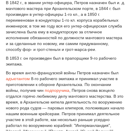
В 1842 г., в звании унтер-офицера, Петров назначен был и. д.
мачтового мастера при Архангельском порте, в 1844 г. был
произведен в унтер-офицеры 1-го кл., а в 1850 г.
переименован в кондукторы 1-го кл. корпуса корабельных
инженеров; в том же году вся его унтер-офицерская служба
зачислена была ему в кондукторскую за отличное
исполнение обязанностей по должности мачтового мастера
и за сделанные по новому, им самим придуманному,
способу фор- и грот-стеньги и грот-марса-реи.
В 1853 г. он произведен был в прапорщики 9-го рабочего
экипажа.
Во время англо-французской войны Петров назначен был
адъютантом
8-го рабочего экипажа и принимал участие в
приготовлении к обороне Архангельска. По окончании
войны, получив чин
подпоручика
, Петров снова всецело
отдался горячо любимому делу мачтового мастерства. В это
время, в Архангельске кипела деятельность по вооружению
нового рода судов — паровых клиперов, положивших начало
нашим военным крейсерам. Петров принимал деятельное
участие в этой работе, как несколько раньше усердно
работал по вооружению кораблей: "Ингерманландия",