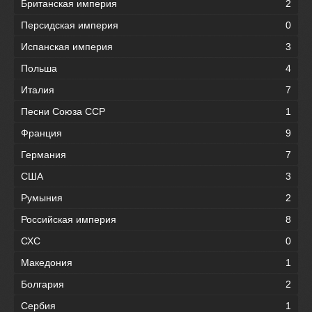
Британская империя
2
Персидская империя
0
Испанская империя
3
Польша
4
Италия
7
Песни Союза ССР
1
Франция
9
Германия
7
США
3
Румыния
2
Российская империя
8
СХС
0
Македония
1
Болгария
2
Сербия
1