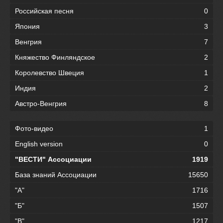
Российская песня
0
Япония
3
Венгрия
7
Княжество Финляндское
2
Королевство Швеция
1
Индия
2
Австро-Венгрия
8
Фото-видео
1
English version
0
"ВЕСТИ" Ассоциации
1919
База знаний Ассоциации
15650
"А"
1716
"Б"
1507
"В"
1217