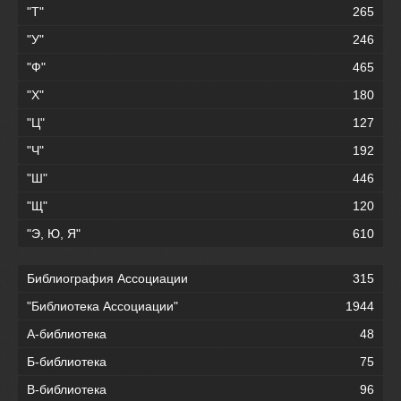
"Т"
265
"У"
246
"Ф"
465
"Х"
180
"Ц"
127
"Ч"
192
"Ш"
446
"Щ"
120
"Э, Ю, Я"
610
Библиография Ассоциации
315
"Библиотека Ассоциации"
1944
А-библиотека
48
Б-библиотека
75
В-библиотека
96