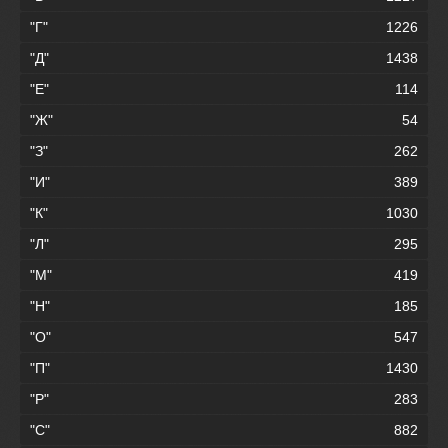
"Г"
1226
"Д"
1438
"Е"
114
"Ж"
54
"З"
262
"И"
389
"К"
1030
"Л"
295
"М"
419
"Н"
185
"О"
547
"П"
1430
"Р"
283
"С"
882