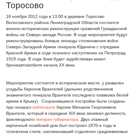
Торосово
18 ноября 2012 года в 13:00 в деревни Торосово
Волосовского района Ленинградской Области состоится
военно-историческая реконструкция сражений Гражданской
войны на Северо-западе России. В ходе мероприятия будут
реконструированы боевые эпизоды столкновения войск
Северо-Западной Армии генерала Юденича с отрядами
Красной Армии в ходе осеннего наступления на Петроград
1919 года. В ходе боев будет задействован макет
бронеавтомобиля начала XX века.
Мероприятие состоится в историческом месте, у развален
усадьбы баронов Врангелей (дальних родственников
знаменитого генерала Врангеля последнего клавкома белой
армии в Крыму) . Сохранившиеся постройки были созданы
при генерал-
лейтенанте
бароне Михаиле Георгиевиче
Врангеле, который в середине XIX века занимал должность
финляндского
генерал-губернатора
. Двух этажный
кирпичный хозяйский дом был построен 1870-е годы в
готическом стиле, напоминавший отдаленно средневековые