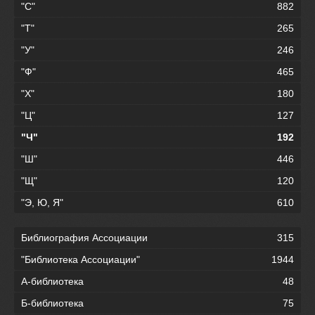
"С"
882
"Т"
265
"У"
246
"Ф"
465
"Х"
180
"Ц"
127
"Ч"
192
"Ш"
446
"Щ"
120
"Э, Ю, Я"
610
Библиография Ассоциации
315
"Библиотека Ассоциации"
1944
А-библиотека
48
Б-библиотека
75