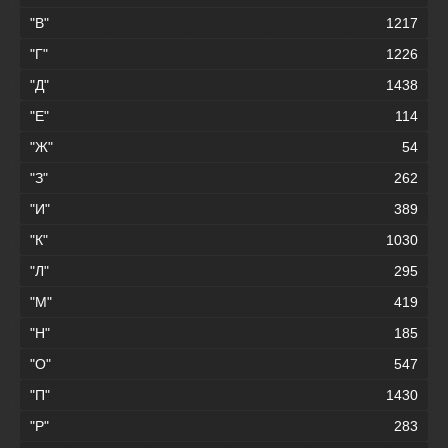
"В"
1217
"Г"
1226
"Д"
1438
"Е"
114
"Ж"
54
"З"
262
"И"
389
"К"
1030
"Л"
295
"М"
419
"Н"
185
"О"
547
"П"
1430
"Р"
283