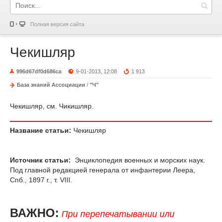
Полная версия сайта
Чекишляр
996d67df0d686ca
9-01-2013, 12:08
1 913
База знаний Ассоциации
/
"Ч"
Чекишляр, см. Чикишляр.
Название статьи:
Чекишляр
Источник статьи:
Энциклопедия военных и морских наук.
Под главной редакцией генерала от инфантерии Леера,
Спб., 1897 г., т. VIII.
ВАЖНО:
При перепечатывании или