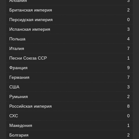
Албания
3
Британская империя
2
Персидская империя
0
Испанская империя
3
Польша
4
Италия
7
Песни Союза ССР
1
Франция
9
Германия
7
США
3
Румыния
2
Российская империя
8
СХС
0
Македония
1
Болгария
2