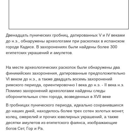
Двенадцать пунических гробниц, датированных V и IV веками
до н.э., обнаружены археологами при раскопках в испанском
городе Кадисе. В захоронениях были найдены более 300
египетских украшений и амулетов.
На месте археологических раскопок были обнаружены два
финикийских захоронения, датированные предположительно
VI веком до н.э., а также двадцать восемь захоронений
римского периода, ориентировочно I века до н.э. - II века н.э.
Помимо захоронений археологами найдены следы
оборонительных стен города, возведенных в XVII веке
В гробницах пунического периода, идеально сохранившихся
до наших дней, находилось более трех сотен золотых монет,
колец, ожерелий и прочих ювелирных украшений, а также
десятки амулетов из египетского фаянса, изображающие
богов Сет, Гор и Ра.