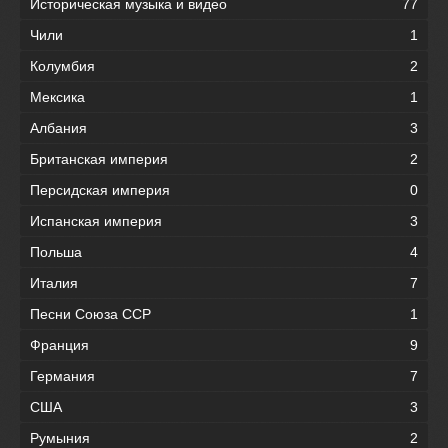
Историческая музыка и видео
77
Чили
1
Колумбия
2
Мексика
1
Албания
3
Британская империя
2
Персидская империя
0
Испанская империя
3
Польша
4
Италия
7
Песни Союза ССР
1
Франция
9
Германия
7
США
3
Румыния
2