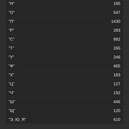
"Н"
185
"О"
547
"П"
1430
"Р"
283
"С"
882
"Т"
265
"У"
246
"Ф"
465
"Х"
183
"Ц"
127
"Ч"
192
"Ш"
446
"Щ"
120
"Э, Ю, Я"
610