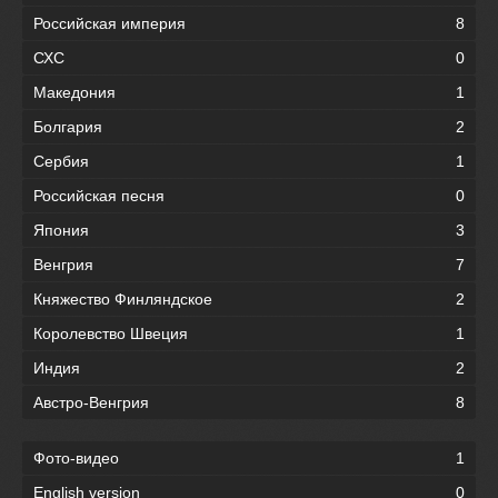
Российская империя
8
СХС
0
Македония
1
Болгария
2
Сербия
1
Российская песня
0
Япония
3
Венгрия
7
Княжество Финляндское
2
Королевство Швеция
1
Индия
2
Австро-Венгрия
8
Фото-видео
1
English version
0