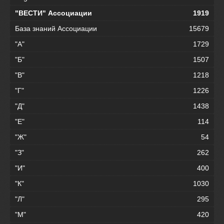
"ВЕСТИ" Ассоциации
1919
База знаний Ассоциации
15679
"А"
1729
"Б"
1507
"В"
1218
"Г"
1226
"Д"
1438
"Е"
114
"Ж"
54
"З"
262
"И"
400
"К"
1030
"Л"
295
"М"
420