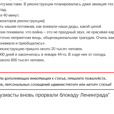
нтузиастами. В реконструкции планировалась даже авиация тех
пад.
 40 минут.
низаторов реконструкции]:
ать нашим потомкам, как воевали наши деды, какой ценой
ни понимали, что война – это не праздный звук, не красивая ка
таточно неприятная вещь, общенациональная трагедия. Очень ва
понимали и приобщались».
еконструкцию пришло около 20 тысяч человек.
0 дней и закончилась в январе 44-го. В ходе нее от голода,
около 800 тысяч человек.
или дополняющая информация к статье, пришлите пожалуйста.
, персональных сообщений администратору или автору статьи!
узиасты вновь прорвали блокаду Ленинграда"