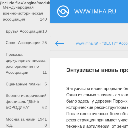
{include file="engine/modules/saperu/head.php"}
Международная
WWW.IMHA.RU
военно-историческая
ассоциация
140
Друзья Ассоциации
13
Совет Ассоциации
25
www.imha.ru/
»
"ВЕСТИ" Ассо
Приказы,
циркулярные письма,
распоряжения по
Энтузиасты вновь пр
Ассоциации
11
Сценарные планы
5
Энтузиасты вновь прорвали б
Один из самых значимых этапо
Военно-исторический
было здесь, у деревни Порожки
фестиваль "ДЕНЬ
исторические реконструкторы с
БОРОДИНА"
62
После ожесточенных боев объе
Москва за нами. 1941
реконструкции принимает учас
год.
8
техника и артиллерия, от зен