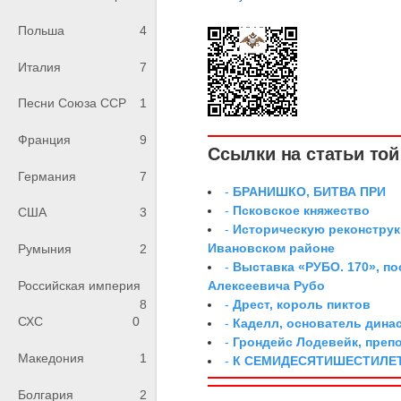
Польша
4
Италия
7
Песни Союза ССР
1
Франция
9
Ссылки на статьи той 
Германия
7
-
БРАНИШКО, БИТВА ПРИ
-
Псковское княжество
США
3
-
Историческую реконструк
Ивановском районе
Румыния
2
-
Выставка «РУБО. 170», п
Российская империя
Алексеевича Рубо
8
-
Дрест, король пиктов
СХС
0
-
Каделл, основатель дина
-
Грондейс Лодевейк, преп
Македония
1
-
К СЕМИДЕСЯТИШЕСТИЛЕ
Болгария
2