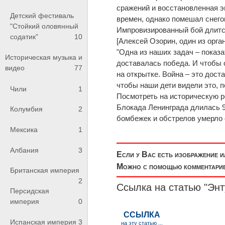
сражений и восстановленная э
Детский фестиваль
времен, однако помешал снего
"Стойкий оловянный
Импровизированный бой длится
содатик"
10
[Алексей Озорин, один из орга
"Одна из наших задач – показ
Историческая музыка и
доставалась победа. И чтобы о
видео
77
на открытке. Война – это дос
чтобы наши дети видели это, 
Чили
1
Посмотреть на историческую р
Блокада Ленинграда длилась 90
Колумбия
2
бомбежек и обстрелов умерло 
Мексика
1
Албания
3
Если у Вас есть изображение 
Можно с помощью комментариев
Британская империя
2
Ссылка на статью "Энт
Персидская
империя
0
Испанская империя
3