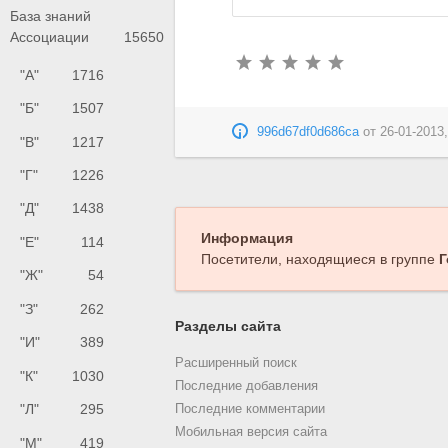
База знаний
Ассоциации
15650
"А"
1716
"Б"
1507
996d67df0d686ca
от
26-01-2013,
"В"
1217
"Г"
1226
"Д"
1438
Информация
"Е"
114
Посетители, находящиеся в группе
Г
"Ж"
54
"З"
262
Разделы сайта
"И"
389
Расширенный поиск
"К"
1030
Последние добавления
"Л"
295
Последние комментарии
Мобильная версия сайта
"М"
419