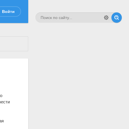
Войти
то
вести
ая