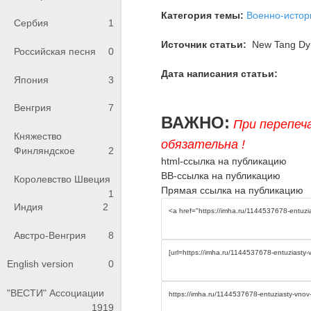
Категория темы:
Военно-истор
Сербия
1
Источник статьи:
New Tang Dyn
Российская песня
0
Дата написания статьи:
Япония
3
Венгрия
7
ВАЖНО:
При перепеч
Княжество
обязательна !
Финляндское
2
html-ссылка на публикацию
BB-ссылка на публикацию
Королевство Швеция
Прямая ссылка на публикацию
1
Индия
2
Австро-Венгрия
8
English version
0
"ВЕСТИ" Ассоциации
1919