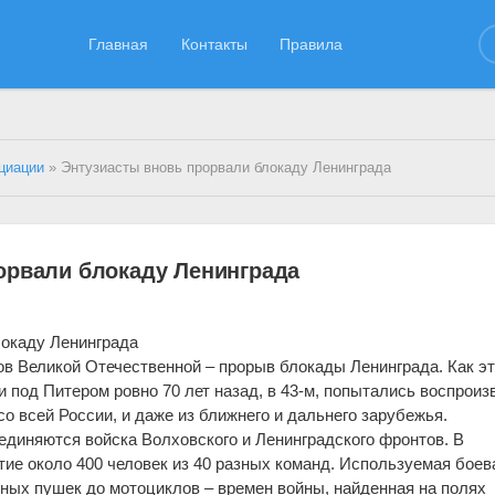
Главная
Контакты
Правила
циации
» Энтузиасты вновь прорвали блокаду Ленинграда
орвали блокаду Ленинграда
локаду Ленинграда
в Великой Отечественной – прорыв блокады Ленинграда. Как э
 под Питером ровно 70 лет назад, в 43-м, попытались воспроиз
о всей России, и даже из ближнего и дальнего зарубежья.
диняются войска Волховского и Ленинградского фронтов. В
тие около 400 человек из 40 разных команд. Используемая боев
итных пушек до мотоциклов – времен войны, найденная на полях