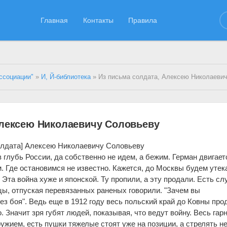
Главная
Контакты
Правила
ссоциации"
»
И, Й-библиотека
» Из письма солдата, Алексею Николаевичу 
Алексею Николаевичу Соловьеву
олдата] Алексею Николаевичу Соловьеву
 глубь России, да собственно не идем, а бежим. Герман двигает
м. Где остановимся не известно. Кажется, до Москвы будем утек
 Эта война хуже и японской. Ту пропили, а эту продали. Есть сл
цы, отпуская перевязанных раненых говорили. "Зачем вы
ез боя". Ведь еще в 1912 году весь польский край до Ковны про
 Значит зря губят людей, показывая, что ведут войну. Весь гар
ужием, есть пушки тяжелые стоят уже на позиции, а стрелять н