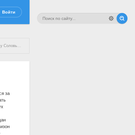
Войти
Соловьеву
ся за
ать
ух
дан
низон
е