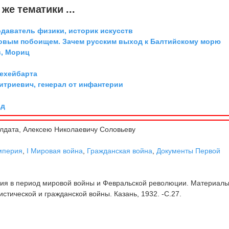
же тематики ...
одаватель физики, историк искусств
довым побоищем. Зачем русским выход к Балтийскому морю
, Мориц
Дехейбарта
триевич, генерал от инфантерии
рд
лдата, Алексею Николаевичу Соловьеву
мперия
,
I Мировая война
,
Гражданская война
,
Документы Первой
ия в период мировой войны и Февральской революции. Материалы
тической и гражданской войны. Казань, 1932. -С.27.