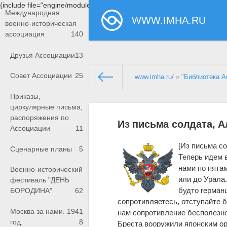
{include file="engine/modules/saperu/head.php"}
Международная
WWW.IMHA.RU
военно-историческая
ассоциация
140
Друзья Ассоциации
13
Совет Ассоциации
25
www.imha.ru/
»
"Библиотека А
Приказы,
циркулярные письма,
распоряжения по
Из письма солдата, 
Ассоциации
11
[Из письма с
Сценарные планы
5
Теперь идем в
нами по пята
Военно-исторический
или до Урала.
фестиваль "ДЕНЬ
будто герман
БОРОДИНА"
62
сопротивляетесь, отступайте б
Москва за нами. 1941
нам сопротивление бесполезно.
год.
8
Бреста вооружили японским ор