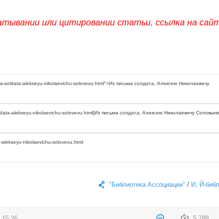
атывании или цитировании статьи, ссылка на сай
"Библиотека Ассоциации"
/
И, Й-биб
 15:26
5 788