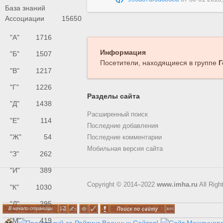
База знаний
Ассоциации
15650
"А"
1716
Информация
"Б"
1507
Посетители, находящиеся в группе
Г
"В"
1217
"Г"
1226
Разделы сайта
"Д"
1438
Расширенный поиск
"Е"
114
Последние добавления
"Ж"
54
Последние комментарии
Мобильная версия сайта
"З"
262
"И"
389
Copyright © 2014–2022
www.imha.ru
All Righ
"К"
1030
"Л"
295
"М"
419