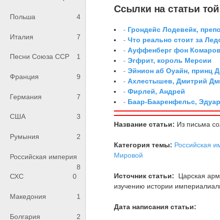
Ссылки на статьи той 
Польша
4
-
Грондейс Лодевейк, преп
Италия
7
-
Что реально стоит за Ле
-
Ауффенберг фон Комаров
Песни Союза ССР
1
-
Эгфрит, король Мерсии
-
Эйнион аб Оуайн, принц 
Франция
9
-
Ахлестышев, Дмитрий Дми
-
Фирлей, Андрей
Германия
7
-
Баар-Бааренфельс, Эдуа
США
3
Название статьи:
Из письма со
Румыния
2
Категория темы:
Российская и
Мировой
Российская империя
8
Источник статьи:
Царская арм
СХС
0
изучению истории империалиалис
Македония
1
Дата написания статьи:
Болгария
2