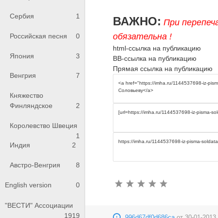
Сербия
1
ВАЖНО:
При перепеч
обязательна !
Российская песня
0
html-ссылка на публикацию
Япония
3
BB-ссылка на публикацию
Прямая ссылка на публикацию
Венгрия
7
Княжество
Финляндское
2
Королевство Швеция
1
Индия
2
Австро-Венгрия
8
English version
0
"ВЕСТИ" Ассоциации
1919
996d67df0d686ca
от
30-01-2013,