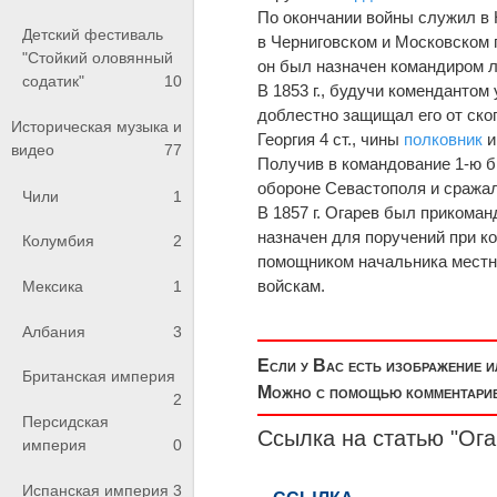
По окончании войны служил в Н
Детский фестиваль
в Черниговском и Московском 
"Стойкий оловянный
он был назначен командиром л
содатик"
10
В 1853 г., будучи комендантом
доблестно защищал его от ско
Историческая музыка и
Георгия 4 ст., чины
полковник
видео
77
Получив в командование 1-ю бр
обороне Севастополя и сражалс
Чили
1
В 1857 г. Огарев был прикоман
назначен для поручений при ко
Колумбия
2
помощником начальника местных
войскам.
Мексика
1
Албания
3
Если у Вас есть изображение 
Британская империя
Можно с помощью комментариев
2
Персидская
Ссылка на статью "Ог
империя
0
Испанская империя
3