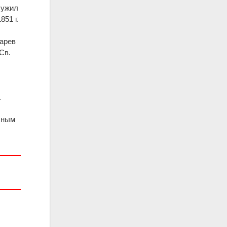
лужил
51 г.
арев
Св.
.
асным