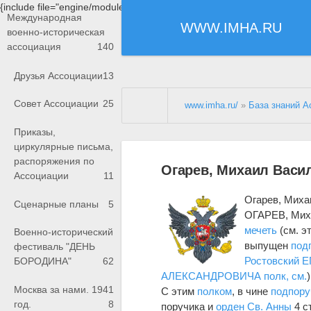
{include file="engine/modules/saperu/head.php"}
Международная
WWW.IMHA.RU
военно-историческая
ассоциация
140
Друзья Ассоциации
13
Совет Ассоциации
25
www.imha.ru/
»
База знаний А
Приказы,
циркулярные письма,
распоряжения по
Огарев, Михаил Васи
Ассоциации
11
Огарев, Миха
Сценарные планы
5
ОГАРЕВ, Мих
мечеть
(см. э
Военно-исторический
выпущен
под
фестиваль "ДЕНЬ
Ростовский
БОРОДИНА"
62
АЛЕКСАНДРОВИЧА полк, см.
)
Москва за нами. 1941
С этим
полком
, в чине
подпору
год.
8
поручика и
орден Св. Анны
4 ст