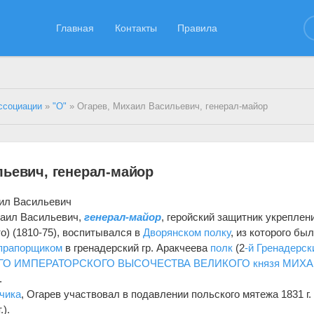
Главная
Контакты
Правила
ссоциации
»
"О"
» Огарев, Михаил Васильевич, генерал-майор
льевич, генерал-майор
ил Васильевич
аил Васильевич,
генерал-майор
, геройский защитник укрепле
то) (1810-75), воспитывался в
Дворянском полку
, из которого бы
прапорщиком
в гренадерский гр. Аракчеева
полк
(2
-й Гренадерск
 ЕГО ИМПЕРАТОРСКОГО ВЫСОЧЕСТВА ВЕЛИКОГО князя МИХ
.
чика
, Огарев участвовал в подавлении польского мятежа 1831 г.
.).