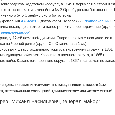
овгородском кадетском корпусе, в 1849 г. вернулся в строй и с
пехотных полках и в линейном № 2 Оренбургском батальоне; в 18
инейного 5-го Оренбургского батальона.
 укрепления
Ак-мечеть
(потом форт Перовский),
подполковник
Ог
пища кокандцев, которым нанес решительное поражение (орден 
и
генерал-майор
).
игаду 12-ой пехотной дивизии, Огарев принял с нею участие в
я на Черной речке (орден Св. Станислава 1 ст.).
дирован к штабу отдельного корпуса внутренней стражи, в 1861 г
мандующем войсками Казанского военного округа, в 1865 г. —
 войск Казанского военного округа, в 1867 г. зачислен по зап
или дополняющая информация к статье, пришлите пожалуйста.
, персональных сообщений администратору или автору статьи!
арев, Михаил Васильевич,
генерал-майор
"