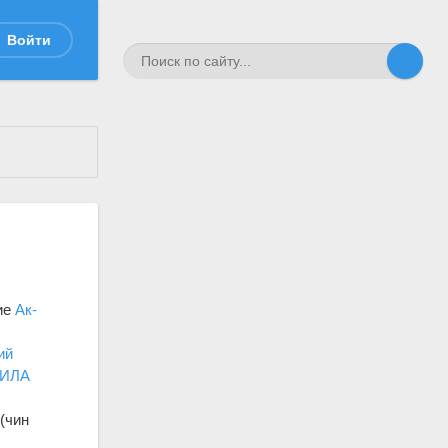
Войти
ние
Ак-
л
ий
АИЛА
 (чин