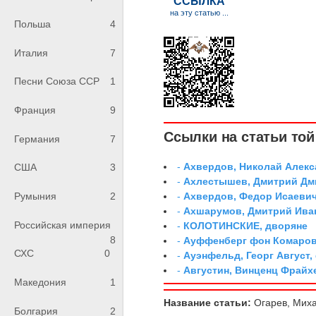
Польша
4
Италия
7
Песни Союза ССР
1
Франция
9
Ссылки на статьи той 
Германия
7
-
Ахвердов, Николай Алекс
США
3
-
Ахлестышев, Дмитрий Дми
-
Ахвердов, Федор Исаевич
Румыния
2
-
Ахшарумов, Дмитрий Иван
Российская империя
-
КОЛОТИНСКИЕ, дворяне
8
-
Ауффенберг фон Комаров
СХС
0
-
Ауэнфельд, Георг Август,
-
Августин, Винценц Фрайх
Македония
1
Название статьи:
Огарев, Миха
Болгария
2