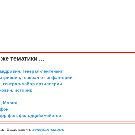
же тематики ...
андрович, генерал-лейтенант
триевич, генерал от инфантерии
, генерал-майор артиллерии
ович, историк
, Мориц
 фон
ерр фон, фельдцейхмейстер
ил Васильевич,
генерал-майор