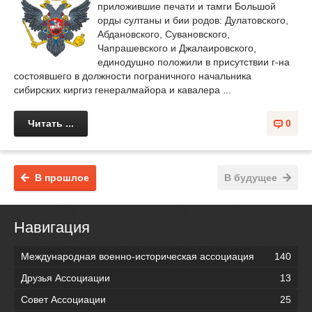
приложившие печати и тамги Большой
орды султаны и бии родов: Дулатовского,
Абдановского, Сувановского,
Чапрашевского и Джалаировского,
единодушно положили в присутствии г-на
состоявшего в должности пограничного начальника
сибирских киргиз генералмайора и кавалера ...
Читать ...
0
В прошлое
В будущее
Навигация
Международная военно-историческая ассоциация
140
Друзья Ассоциации
13
Совет Ассоциации
25