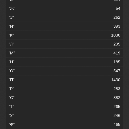
"Ж"
54
"З"
262
"И"
393
"К"
1030
"Л"
295
"М"
419
"Н"
185
"О"
547
"П"
1430
"Р"
283
"С"
882
"Т"
265
"У"
246
"Ф"
465