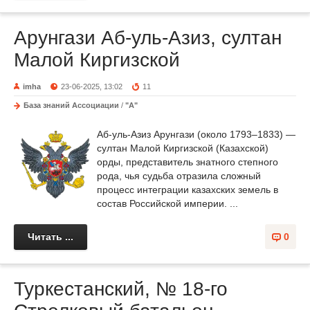
Арунгази Аб-уль-Азиз, султан
Малой Киргизской
imha
23-06-2025, 13:02
11
База знаний Ассоциации
/
"А"
Аб-уль-Азиз Арунгази (около 1793–1833) —
султан Малой Киргизской (Казахской)
орды, представитель знатного степного
рода, чья судьба отразила сложный
процесс интеграции казахских земель в
состав Российской империи. ...
Читать ...
0
Туркестанский, № 18-го