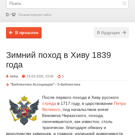
Полная версия сайта
В прошлое
В будущее
Зимний поход в Хиву 1839
года
imha
23-03-2026, 23:09
5
"Библиотека Ассоциации"
/
З-библиотека
После первого похода в Хиву русского
отряда
в 1717 году, в царствование
Петра
Великого
, под начальством князя
Бековича-Черкасского, похода,
окончившегося, как известно, столь
трагически, благодаря обману и
вероломству хивинцев, а главное, излишней доверчивости