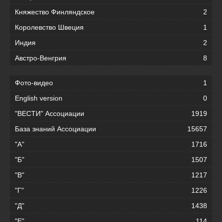
Княжество Финляндское
2
Королевство Швеция
1
Индия
2
Австро-Венгрия
8
Фото-видео
1
English version
0
"ВЕСТИ" Ассоциации
1919
База знаний Ассоциации
15657
"А"
1716
"Б"
1507
"В"
1217
"Г"
1226
"Д"
1438
"Е"
114