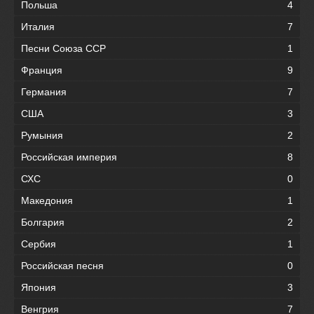
Польша
4
Италия
7
Песни Союза ССР
1
Франция
9
Германия
7
США
3
Румыния
2
Российская империя
8
СХС
0
Македония
1
Болгария
2
Сербия
1
Российская песня
0
Япония
3
Венгрия
7