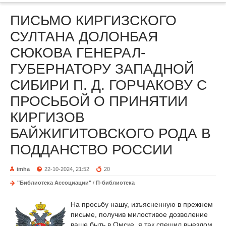
ПИСЬМО КИРГИЗСКОГО
СУЛТАНА ДОЛОНБАЯ
СЮКОВА ГЕНЕРАЛ-
ГУБЕРНАТОРУ ЗАПАДНОЙ
СИБИРИ П. Д. ГОРЧАКОВУ С
ПРОСЬБОЙ О ПРИНЯТИИ
КИРГИЗОВ
БАЙЖИГИТОВСКОГО РОДА В
ПОДДАНСТВО РОССИИ
imha
22-10-2024, 21:52
20
"Библиотека Ассоциации"
/
П-библиотека
На просьбу нашу, изъясненную в прежнем
письме, получив милостивое дозволение
ваше быть в Омске, я так спешил выездом