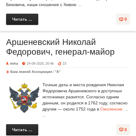
Бековича, наши сношения с Хивою ...
Читать ...
0
Аршеневский Николай
Федорович, генерал-майор
imha
24-09-2025, 20:46
23
База знаний Ассоциации
/
"А"
Точные даты и места рождения Николая
Федоровича Аршеневского в доступных
источниках разнятся. Согласно одним
данным, он родился в 1762 году, согласно
другим — около 1752 года в
Смоленске
. ...
...
Читать ...
0