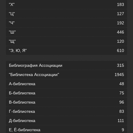
"Х"
183
"Ц"
127
"Ч"
192
"Ш"
446
"Щ"
120
"Э, Ю, Я"
610
Библиография Ассоциации
315
"Библиотека Ассоциации"
1945
А-библиотека
48
Б-библиотека
75
В-библиотека
96
Г-библиотека
83
Д-библиотека
111
Е, Ё-библиотека
9