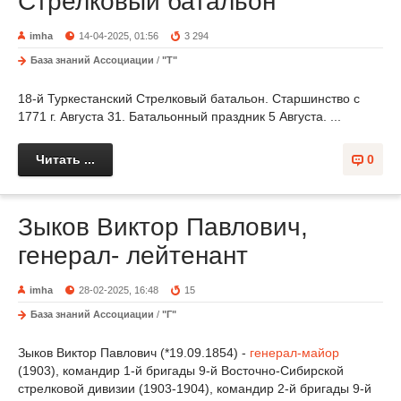
Стрелковый батальон
imha
14-04-2025, 01:56
3 294
База знаний Ассоциации
/
"Т"
18-й Туркестанский Стрелковый батальон. Старшинство с
1771 г. Августа 31. Батальонный праздник 5 Августа. ...
Читать ...
0
Зыков Виктор Павлович,
генерал- лейтенант
imha
28-02-2025, 16:48
15
База знаний Ассоциации
/
"Г"
Зыков Виктор Павлович (*19.09.1854) -
генерал-майор
(1903), командир 1-й бригады 9-й Восточно-Сибирской
стрелковой дивизии (1903-1904), командир 2-й бригады 9-й