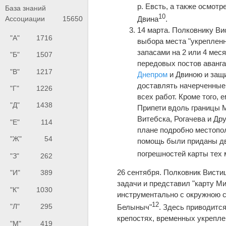
р. Евсть, а также осмотр
База знаний
10
Двина
.
Ассоциации
15650
14 марта. Полковнику Ви
"А"
1716
выбора места "укрепленн
запасами на 2 или 4 мес
"Б"
1507
передовых постов аванг
"В"
1217
Днепром
и Двиною и защи
доставлять начерченные
"Г"
1226
всех работ. Кроме того, 
"Д"
1438
Припети вдоль границы М
Витебска, Рогачева и Дру
"Е"
114
плане подробно местопол
"Ж"
54
помощь были приданы дв
погрешностей карты тех 
"З"
262
26 сентября. Полковник Висти
"И"
389
задачи и представил "карту Ми
"К"
1030
инструментально с окружною с
12
"Л"
295
Белыныч"
. Здесь приводитс
крепостях, временных укрепле
"М"
419