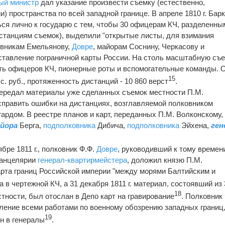
ый министр
дал указание произвести съемку (естественно,
 пространства по всей западной границе. В апреле 1810 г. Бар
ся лично к государю с тем, чтобы 30 офицерам КЧ, разделенны
истанциям съемок), выделили "открытые листы, для взимания
овникам Емельянову,
Довре
, майорам Соснину, Черкасову и
ставление пограничной карты России. На столь масштабную съ
ть офицеров КЧ, пионерные роты и вспомогательные команды.
15
. руб., протяженность дистанций - 10 860 верст
.
ередал материалы уже сделанных съемок местности П.М.
справить ошибки на дистанциях, возглавляемой полковником
рдом. В реестре планов и карт, переданных П.М. Волконскому,
айора
Берга,
подполковника
Дибича,
подполковника
Эйхена,
ген
ябре 1811 г., полковник Ф.Ф.
Довре
, руководивший к тому времен
канцелярии
генерал-квартирмейстера
, доложил князю П.М.
арта границ Российской империи "между морями Балтийским и
 в чертежной КЧ, а 31 декабря 1811 г. материал, состоявший из 
18
тности, был отослан в Депо карт на гравирование
. Полковник
ление всеми работами по военному обозрению западных границ,
19
н в генералы
.