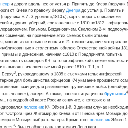
непр
и дороги вдоль нее от устья р. Припять до Киева (поручик 
дороги от Киева по правому берегу
Днепра
до устья р. Припять и
(поручика Е.И. Згуромали,1810 г.); карты дорог с описаниями
кой и других губерний, составленные с 1810 по1812 г. офицера
лорадовичем, Гельмом, Богдановичем, Скалоном 2-м, подпоруч
Без сомнения, на проведение этих съемок были отданы
, многие из которых не вошли в 21-томное издание материалов
 опубликованных к столетнему юбилею Отечественной войны 18
 приказы и донесения, начиная с1810 г. Предпринята попытка
деятельность офицеров КЧ по топографической съемке местности
ь выводы, изложенные мной ранее.1810 г. Т. 1, ч. 1.
3
. Берху
, руководившему в 1809 г. съемками гельсингфорской
терное для большинства офицеров КЧ указание произвести осм
ительные позиции для размещения группировок войск (одной-дв
 тыс. человек), лагеря. А также, нанеся ситуацию на
брульоны
м... на подробной карте России означите, с которых они
андировался
полковник
КЧ Эйхен 1-й. В данном случае необходи
от "Острога чрез Житомир до Киева и от Пинска чрез Мозырь до
томира и Мозыря выбрать лагеря. Кроме того,
полковник
Эйхен 1-
6
х мест"
был снабжен ландкартами из Депо карт.