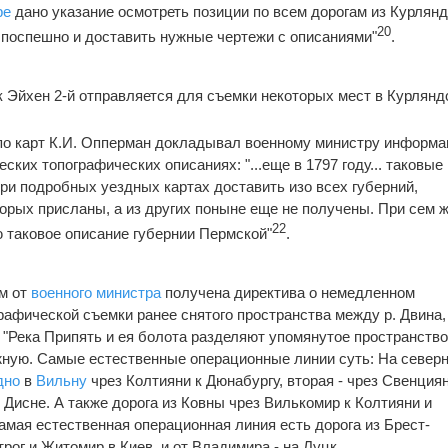
ре
дано указание осмотреть позиции по всем дорогам из Курлянд
20
 поспешно и доставить нужные чертежи с описаниями"
.
к Эйхен 2-й отправляется для съемки некоторых мест в Курлянд
епо карт К.И. Опперман докладывал военному министру информ
ких топографических описаниях: "...еще в 1797 году... таковые
и подробных уездных картах доставить изо всех губерний,
торых присланы, а из других поныне еще не получены. При сем 
22
 таковое описание губернии Пермской"
.
им от
военного министра
получена директива о немедленном
рафической съемки ранее снятого пространства между р. Двина,
"Река Припять и ея болота разделяют упомянутое пространство
жную. Самые естественные операционные линии суть: На север
дно
в
Вильну
чрез Колтияни к Дюнабургу, вторая - чрез Свенциян
 к Дисне. А также дорога из Ковны чрез Вилькомир к Колтияни и
амая естественная операционная линия есть дорога из Брест-
трог и Житомир в Киев, и от Владимира - на Луцк.