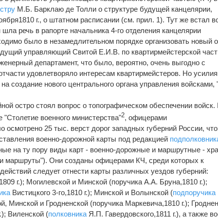
стру
М.Б. Барклаю де Толли о структуре будущей канцелярии,
бря1810 г., о штатном расписании (см. прил. 1). Тут же встал в
 шла речь в рапорте начальника 4-го отделения канцелярии
одимо было в незамедлительном порядке организовать новый о
ыдущий управляющий Свитой Е.И.В. по квартирмейстерской част
женерный департамент, что было, вероятно, очень выгодно с
 отчасти удовлетворяло интересам квартирмейстеров. Но усилия
на создание нового центрального органа управления войсками, 
ной остро стоял вопрос о топографическом обеспечении войск.
2
ке "Столетие военного министерства"
, офицерами
о осмотрено 25 тыс. верст дорог западных губерний России, что
ставления военно-дорожной карты под редакцией
подполковник
ые на ту пору виды карт - военно-дорожные и маршрутные - хр
 и маршруты"). Они созданы офицерами КЧ, среди которых к
действий следует отнести карты различных уездов губерний:
809 г.); Могилевской и Минской (поручика А.А. Бруна,1810 г.);
ика
Вистицкого 3-го,1810 г.); Минской и Волынской (
подпоручика
ой, Минской и Гродненской (поручика Маркевича,1810 г.); Гродне
); Виленской (
полковника
Я.П. Гавердовского,1811 г.), а также в