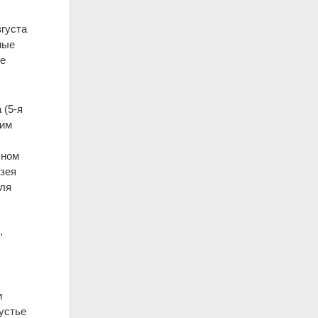
вгуста
ные
ое
 (5-я
тим
й
чном
узея
для
,
и
 устье