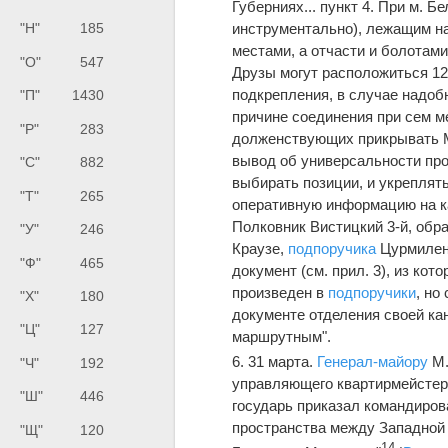
Губерниях... пункт 4. При м. Б
инструментально), лежащим н
"Н"
185
местами, а отчасти и болотами
"О"
547
Друзы могут расположиться 12 
подкрепления, в случае надоб
"П"
1430
причине соединения при сем м
"Р"
283
долженствующих прикрывать М
вывод об универсальности про
"С"
882
выбирать позиции, и укреплят
"Т"
265
оперативную информацию на ка
Полковник Вистицкий 3-й, обр
"У"
246
Краузе,
подпоручика
Цурмилен
"Ф"
465
документ (см. прил. 3), из ко
произведен в
подпоручики
, но
"Х"
180
документе отделения своей ка
"Ц"
127
маршрутным".
6. 31 марта.
Генерал-майору
М.
"Ч"
192
управляющего квартирмейстерс
"Ш"
446
государь приказал командиров
пространства между Западной
"Щ"
120
14