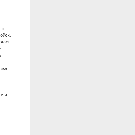
и
 по
ойск,
ждает
и
ь
чика
им и