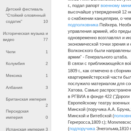
г., подал рапорт
военному мини
Детский фестиваль
высочайше утвержденной 12 ноя
"Стойкий оловянный
о снабжении канцелярии, о чем
содатик"
10
подполковника
Пейхера. Необх
управления армией, ибо пред
Историческая музыка и
одновременно возглавлял и ин
видео
77
экономической точки зрения и
Волконского были направлены 
Чили
1
армии" - Генерального штаба.
В связи с приближающейся вой
Колумбия
2
1809 г., как отмечено в сборни
Мексика
1
квартирмейстерской части был
послужило материалом для со
Албания
3
Хатова. Самые распространенн
в РГВИА в фонде 422 ("Дороги
Британская империя
Европейскому театру военных 
2
Минской (поручика А.А. Бруна,1
Персидская
Минской и Витебской (
полковн
империя
0
Гернгросса,1809 г.); Могилевск
(
подпоручика
Энегольма,1810 г.
Испанская империя
3