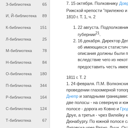
7. 15 октября. Полковнику
Дов
З-библиотека
65
Рижской крепости "прилежно и
И, Й-библиотека
89
1810 г. Т. 1, ч. 2
22 августа. Подполковни
К-библиотека
151
21
губернии
.
Л-библиотека
25
16 декабря. Директор Д
об имеющихся статистичес
М-библиотека
78
описания должны были пр
вследствие чего из неко
Н-библиотека
84
предоставить честь имею
О-библиотека
180
1811 г. Т. 2
1. 24 февраля. П.М. Волконск
П-библиотека
344
проведении глазомерной топог
Днепр
и западными границами: 
Р-библиотека
164
две полосы - на северную и ю
С-библиотека
124
полосе - дорога из Ковно и
Гро
Друе, а третья - чрез Вилейку
Т-библиотека
67
Дюнабургу. По южной полосе с
Литовска чрез Ратно, Луцк, Ос