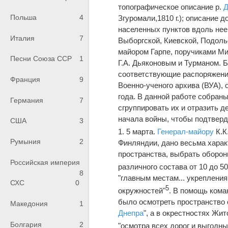
топографическое описание р.
Д
Польша
4
Згуромали,1810 г.); описание 
населенных пунктов вдоль нее 
Италия
7
Выборгской, Киевской, Подольс
майором Гарпе, поручиками Ми
Песни Союза ССР
1
Г.А. Дьяконовым и Турманом. 
соответствующие распоряжения
Франция
9
Военно-ученого архива (ВУА),
года. В данной работе собраны
Германия
7
сгруппировать их и отразить 
начала войны, чтобы подтвердит
США
3
1. 5 марта.
Генерал-майору
К.К
Румыния
2
Финляндии, дано весьма харак
пространства, выбрать оборон
Российская империя
различного состава от 10 до 50
8
"главным местам... укрепления
СХС
0
5
окружностей"
. В помощь ком
было осмотреть пространство 
Македония
1
Днепра
", а в окрестностях Жи
Болгария
2
"осмотра всех дорог и выгодны