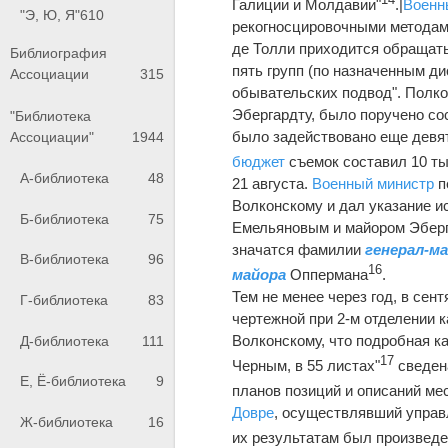
Галиции и Молдавии"
.|
Военн
"Э, Ю, Я"
610
рекогносцировочными методами)
де Толли приходится обращать
Библиография
пять групп (по назначенным д
Ассоциации
315
обывательских подвод". Полк
Эбергардту, было поручено со
"Библиотека
было задействовано еще девя
Ассоциации"
1944
бюджет
съемок составил 10 тыс
А-библиотека
48
21 августа.
Военный министр
п
Волконскому и дал указание и
Б-библиотека
75
Емельяновым и майором Эберга
значатся фамилии
генерал-м
В-библиотека
96
16
майора
Оппермана
.
Тем не менее через год, в сент
Г-библиотека
83
чертежной при 2-м отделении 
Волконскому, что подробная к
Д-библиотека
111
17
Черным, в 55 листах"
сведена
Е, Ё-библиотека
9
планов позиций и описаний мес
Довре
, осуществлявший управ
Ж-библиотека
16
их результатам был произведе