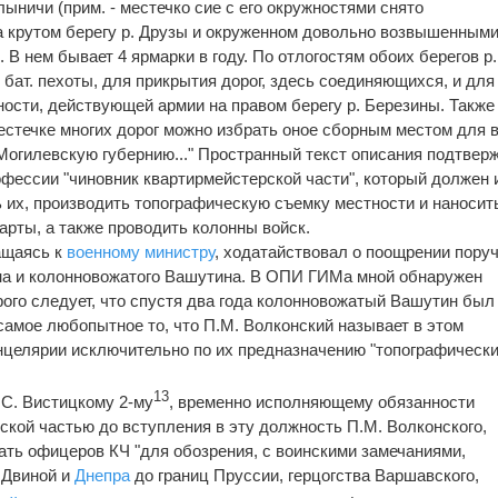
елыничи (прим. - местечко сие с его окружностями снято
а крутом берегу р. Друзы и окруженном довольно возвышенным
. В нем бывает 4 ярмарки в году. По отлогостям обоих берегов р.
бат. пехоты, для прикрытия дорог, здесь соединяющихся, и для
ности, действующей армии на правом берегу р. Березины. Также
естечке многих дорог можно избрать оное сборным местом для в
огилевскую губернию..." Пространный текст описания подтвер
фессии "чиновник квартирмейстерской части", который должен 
ь их, производить топографическую съемку местности и наносит
рты, а также проводить колонны войск.
ащаясь к
военному министру
, ходатайствовал о поощрении пору
а и колонновожатого Вашутина. В ОПИ ГИМа мной обнаружен
торого следует, что спустя два года колонновожатый Вашутин был
 самое любопытное то, что П.М. Волконский называет в этом
нцелярии исключительно по их предназначению "топографическ
13
С. Вистицкому 2-му
, временно исполняющему обязанности
кой частью до вступления в эту должность П.М. Волконского,
ать офицеров КЧ "для обозрения, с воинскими замечаниями,
 Двиной и
Днепра
до границ Пруссии, герцогства Варшавского,