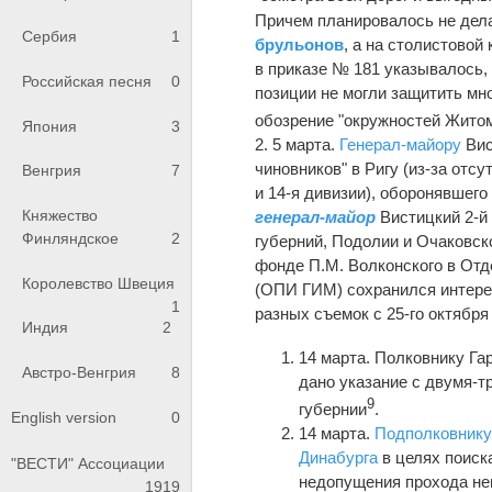
Причем планировалось не дела
Сербия
1
брульонов
, а на столистовой
в приказе № 181 указывалось,
Российская песня
0
позиции не могли защитить мно
обозрение "окружностей Жито
Япония
3
2. 5 марта.
Генерал-майору
Вис
чиновников" в Ригу (из-за отс
Венгрия
7
и 14-я дивизии), оборонявшего
Княжество
генерал-майор
Вистицкий 2-й
Финляндское
2
губерний, Подолии и Очаковско
фонде П.М. Волконского в Отд
Королевство Швеция
(ОПИ ГИМ) сохранился интере
1
разных съемок с 25-го октября 
Индия
2
14 марта. Полковнику Гар
Австро-Венгрия
8
дано указание с двумя-т
9
губернии
.
English version
0
14 марта.
Подполковник
Динабурга
в целях поиска
"ВЕСТИ" Ассоциации
недопущения прохода неп
1919