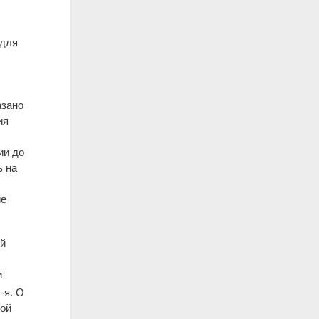
 для
азано
ия
ии до
ь на
ие
ой
и
-я. О
кой