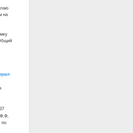
клаю
м на
емку
 Общий
ерал-
и
37
 Ф.Ф.
 по