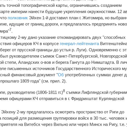
ть точной топографической карты, ограничившись созданием
 карте империи нанести будущие укрепления окружностями. 12 а
 что
полковник
Эйхен 1-й доставил план г. Житомира, но выбран
гие, идущие от границ дороги, и предлагалось предпринять нов
7
мира"
.
тицкому 2-му дано указание откомандировать двух "способных
утствия офицеров КЧ в корпусе
генерал-лейтенанта
Витгенштейна
 берег от прусской границы до устья р. Луги). Одновременно с э
 был руководителем съемок Санкт-Петербургской, Новгородско
й степи, Аландских о-вов и берега Гангута до Нимштадта. В ли
еле письменных источников Государственного Исторического м
сный финансовый документ "
Об
употребленных суммах денег 
прошлаго 1809 года" (см. прил. 2).
8
пе, руководителю (1806-1811 гг.)
съемки Лифляндской губернии
ремя офицерами КЧ отправиться в г. Фридрихштат Курляндской
у
Эйхену 2-му предлагалось осмотреть пространство от Риги до
 позиций для размещения группировки войск в 30 тыс. человек 
риятеля на Витебск через Вильно или через Минск на Ригу, т.е.