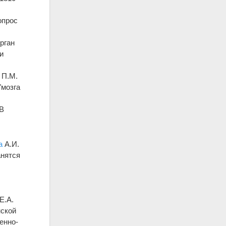
опрос
рган
и
 П.М.
"мозга
 В
а
А.И.
анятся
Е.А.
нской
оенно-