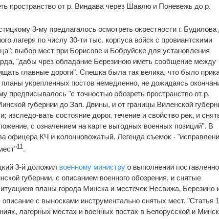
еть пространство от р. Виндава через Шавлю и Поневежь до р.
стицкому 3-му предлагалось осмотреть окрестности г. Будилова
ого лагеря по числу 30-ти тыс. корпуса войск с провиантскими
яца"; выбор мест при Борисове и Бобруйске для установления
арда, "дабы чрез обладание Березиною иметь сообщение между
щать главные дороги". Спешка была так велика, что было прик
 планы укрепленных постов немедленно, не дожидаясь окончан
ему предписывалось "с точностью обозреть пространство от р.
инской губернии до Зап. Двины, и от границы Виленской губерн
и; изследо-вать состояние дорог, течение и свойство рек, и снят
ожение, с означением на карте выгодных военных позиций". В
а офицера КЧ и колонновожатый. Легенда съемок - "исправлен
11
мест"
.
цкий 3-й доложил
военному министру
о выполнении поставленн
нской губернии, с описанием военного обозрения, и снятые
итуациею планы города Минска и местечек Несвижа, Березино 
я описание с выносками инструментально снятых мест. "Статья 1
ниях, лагерных местах и военных постах в Белорусской и Минс