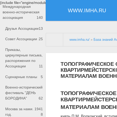
{include file="engine/modules/saperu/head.php"}
Международная
WWW.IMHA.RU
военно-историческая
ассоциация
140
Друзья Ассоциации
13
Совет Ассоциации
25
www.imha.ru/
»
База знаний А
Приказы,
циркулярные письма,
распоряжения по
ТОПОГРАФИЧЕСКОЕ 
Ассоциации
11
КВАРТИРМЕЙСТЕРСКО
МАТЕРИАЛАМ ВОЕНН
Сценарные планы
5
Военно-исторический
ТОПОГРАФИЧЕСКОЕ
фестиваль "ДЕНЬ
БОРОДИНА"
62
КВАРТИРМЕЙСТЕРСК
МАТЕРИАЛАМ ВОЕН
Москва за нами. 1941
год.
8
князь П.М. Волконский, вступ