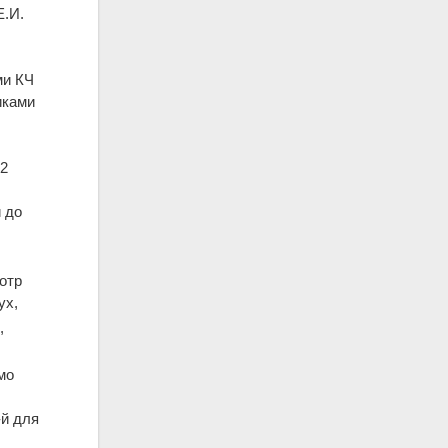
Е.И.
ми КЧ
иками
12
 до
отр
ух,
4
,
мо
й для