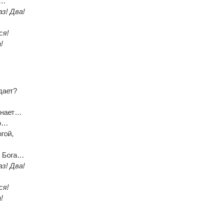
а…
аз! Два!
ся!
!
дает?
инает…
ью…
гой,
у Бога…
аз! Два!
ся!
!