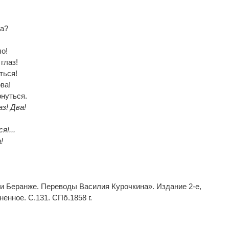
ла?
!
ло!
глаз!
ться!
ва!
рнуться.
аз! Два!
я!...
!
ни Беранже. Переводы Василия Курочкина». Издание 2-е,
енное. С.131. СПб.1858 г.