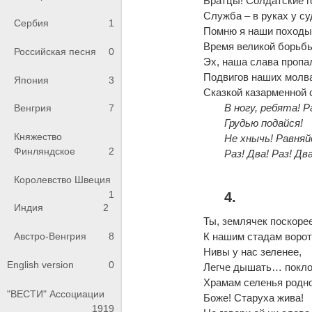
Братцы! Солдатские г
Служба – в руках у 
Сербия
1
Помню я наши походы
Время великой борьб
Российская песня
0
Эх, наша слава проп
Подвигов наших молв
Япония
3
Сказкой казарменной 
В ногу, ребята! Р
Венгрия
7
Грудью подайся!
Княжество
Не хнычь! Равняй
Финляндское
2
Раз! Два! Раз! Два
Королевство Швеция
1
4.
Индия
2
Ты, землячек поскоре
К нашим стадам ворот
Австро-Венгрия
8
Нивы у нас зеленее,
English version
0
Легче дышать… покл
Храмам селенья родн
"ВЕСТИ" Ассоциации
Боже! Старуха жива!
1919