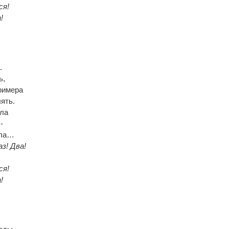
ся!
!
.
ь,
римера
ять.
ала
-
ала…
аз! Два!
ся!
!