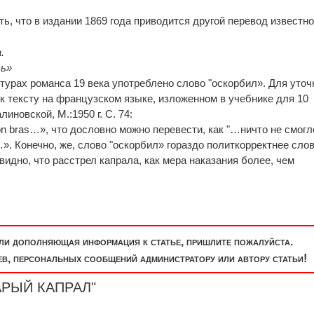
ь, что в издании 1869 года приводится другой перевод известно
.
ть»
итурах романса 19 века употреблено слово "оскорбил». Для уто
к тексту на французском языке, изложенном в учебнике для 10
иновской, М.:1950 г. С. 74:
 mon bras…», что дословно можно перевести, как "…ничто не смогл
». Конечно, же, слово "оскорбил» гораздо политкорректнее сло
евидно, что расстрел капрала, как мера наказания более, чем
или дополняющая информация к статье, пришлите пожалуйста.
, персональных сообщений администратору или автору статьи!
ТАРЫЙ КАПРАЛ"