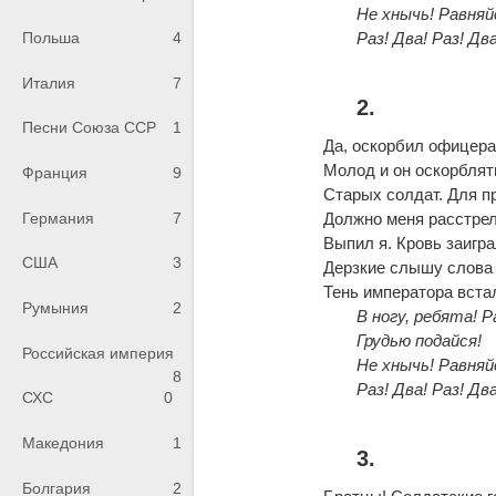
Не хнычь! Равняй
Раз! Два! Раз! Два
Польша
4
Италия
7
2.
Песни Союза ССР
1
Да, оскорбил офицера
Молод и он оскорблят
Франция
9
Старых солдат. Для п
Должно меня расстрел
Германия
7
Выпил я. Кровь заигр
США
3
Дерзкие слышу слова 
Тень императора вст
Румыния
2
В ногу, ребята! Р
Грудью подайся!
Российская империя
Не хнычь! Равняй
8
Раз! Два! Раз! Два
СХС
0
Македония
1
3.
Болгария
2