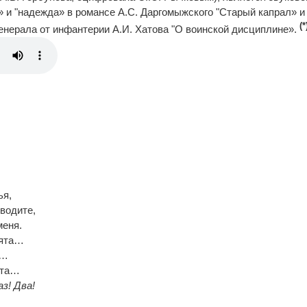
» и "надежда» в романсе А.С. Даргомыжского "Старый капрал» и
(*
генерала от инфантерии А.И. Хатова "О воинской дисциплине».
ья,
водите,
меня.
бята…
!…
ата…
аз! Два!