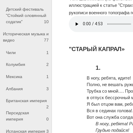
иллюстрацией к статье "Страх
Детский фестиваль
рукописи военного топографа 
"Стойкий оловянный
содатик"
10
Историческая музыка и
видео
77
"СТАРЫЙ КАПРАЛ»
Чили
1
Колумбия
2
1.
Мексика
1
В ногу, ребята, идите!
Полно, не вешать руж
Албания
3
Трубка со мной…. Про
в отпуск бессрочный 
Британская империя
Я был отцом вам, ре
2
Вся в сединах голова
Персидская
Вот она служба солд
империя
0
В ногу, ребята! Р
Грудью подайся!
Испанская империя
3