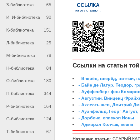
З-библиотека
65
И, Й-библиотека
90
К-библиотека
151
Л-библиотека
25
М-библиотека
78
Ссылки на статьи той 
Н-библиотека
84
-
Вперёд, вперёд, витязи, н
О-библиотека
180
-
Байе де Латур, Теодор, 
-
Ауффенберг фон Комаров
П-библиотека
344
-
Августин, Винценц Фрайх
-
Ахлестышев, Дмитрий Дми
Р-библиотека
164
-
Ауэнфельд, Георг Август,
-
Дорбене, епископ Ионы
С-библиотека
124
-
Адмирал Колчак, песня
Т-библиотека
67
Название статьи:
СТАРЫЙ КА