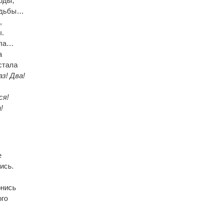
оды,
судьбы…
,
ы.
ала…
а
стала
аз! Два!
ся!
!
е
ись.
онись
ого