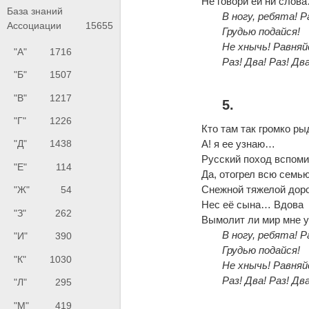
Не говори ей ни слов
База знаний
В ногу, ребята! Р
Ассоциации
15655
Грудью подайся!
Не хнычь! Равняй
"А"
1716
Раз! Два! Раз! Два
"Б"
1507
"В"
1217
5.
"Г"
1226
Кто там так громко ры
А! я ее узнаю…
"Д"
1438
Русский поход вспом
"Е"
114
Да, отогрел всю сем
Снежной тяжелой доро
"Ж"
54
Нес её сына… Вдова
"З"
262
Вымолит ли мир мне 
В ногу, ребята! Р
"И"
390
Грудью подайся!
"К"
1030
Не хнычь! Равняй
Раз! Два! Раз! Два
"Л"
295
"М"
419