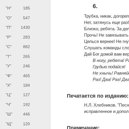
6.
"Н"
185
Трубка, никак, догоре
"О"
547
Нет, затянусь еще раз
"П"
1430
Близко, ребята. За де
Прочь! Не завязывать 
"Р"
283
Целься вернее! Не гну
"С"
882
Слушать команды сло
Дай Бог домой вам ве
"Т"
265
В ногу, ребята! Р
"У"
246
Грудью подайся!
Не хнычь! Равняйс
"Ф"
465
Раз! Два! Раз! Два
"Х"
184
"Ц"
127
Печатается по изданию:
"Ч"
192
Н.Л. Хлебников. "Пес
исправленное и дополн
"Ш"
446
"Щ"
120
Примечание: