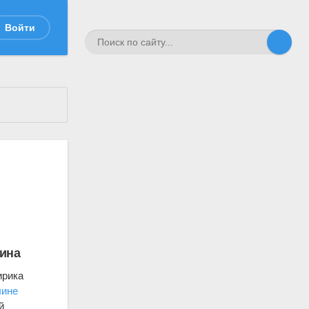
Войти
кина
ирика
лине
й