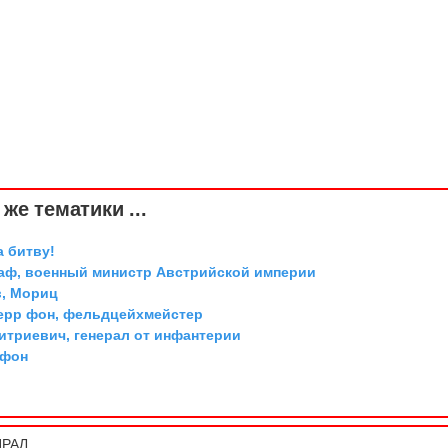
же тематики ...
а битву!
граф, военный министр Австрийской империи
, Мориц
ерр фон, фельдцейхмейстер
триевич, генерал от инфантерии
 фон
ПРАЛ