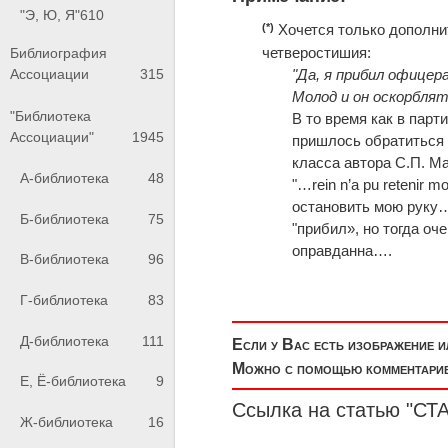
"Э, Ю, Я"
610
(*)
Хочется только дополнит
четверостишия:
Библиография
"Да, я прибил офицера
Ассоциации
315
Молод и он оскорбля
"Библиотека
В то время как в парт
Ассоциации"
1945
пришлось обратиться 
класса автора С.П. Мал
А-библиотека
48
"…rein n’a pu retenir
остановить мою руку…
Б-библиотека
75
"прибил», но тогда оч
оправданна….
В-библиотека
96
Г-библиотека
83
Д-библиотека
111
Если у Вас есть изображение 
Можно с помощью комментариев
Е, Ё-библиотека
9
Ссылка на статью "С
Ж-библиотека
16