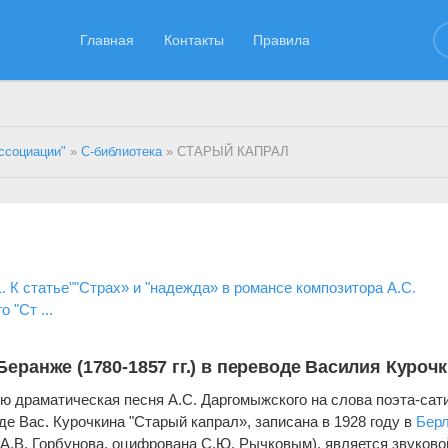
Главная
Контакты
Правила
ссоциации"
»
С-библиотека
» СТАРЫЙ КАПРАЛ
. К статье""Страх» и "надежда» в романсе композитора А.С.
 "Ст ...
еранже (1780-1857 гг.) в переводе Василия Куроч
 драматическая песня А.С. Даргомыжского на слова поэта-сат
е Вас. Курочкина "Старый капрал», записана в 1928 году в
Бер
А.В. Горбунова, оцифрована С.Ю. Рычковым), является звуково