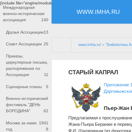
{include file="engine/modules/saperu/head.php"}
Международная
WWW.IMHA.RU
военно-историческая
ассоциация
140
Друзья Ассоциации
13
Совет Ассоциации
25
www.imha.ru/
»
"Библиотека А
Приказы,
циркулярные письма,
распоряжения по
СТАРЫЙ КАПРАЛ
Ассоциации
11
Приложение 1
Сценарные планы
5
Даргомыжского
Военно-исторический
фестиваль "ДЕНЬ
Пьер-Жан Б
БОРОДИНА"
62
Предлагаемая к прослушиванию
Москва за нами. 1941
Жана-Пьера Беранже в перевод
год.
8
Ф.И. Шаляпиным (из фонотеки 