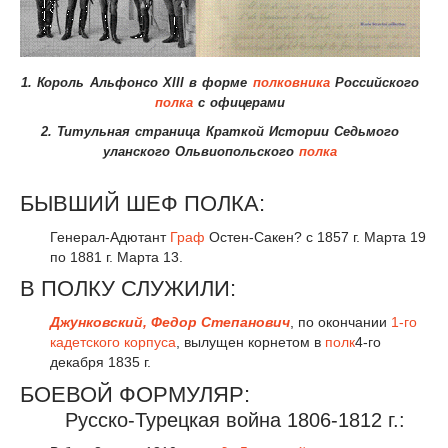
1. Король Альфонсо Xlll в форме
полковника
Российского
полка
с офицерами
2. Титульная страница Краткой Истории Седьмого
уланского Ольвиопольского
полка
БЫВШИЙ ШЕФ ПОЛКА:
Генерал-Адютант
Граф
Остен-Сакен? с 1857 г. Марта 19
по 1881 г. Марта 13.
В ПОЛКУ СЛУЖИЛИ:
Джунковский, Федор Степанович
, по окончании
1-го
кадетского корпуса
, вылущен корнетом в
полк
4-го
декабря 1835 г.
БОЕВОЙ ФОРМУЛЯР:
Русско-Турецкая война 1806-1812 г.: