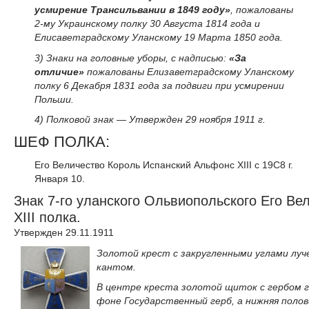
усмирение Трансильвании в 1849 году»
, пожалованы
2-му Украинскому полку 30 Августа 1814 года и
Елисаветградскому Уланскому 19 Марта 1850 года.
3) Знаки на головные уборы, с надписью:
«За
отличие»
пожалованы Елизаветградскому Уланскому
полку 6 Декабря 1831 года за подвиги при усмирении
Польши.
4) Полковой знак — Утвержден 29 ноября 1911 г.
ШЕФ ПОЛКА:
Его Величество Король Испанский Альфонс XIII с 19С8 г.
Января 10.
Знак 7-го уланского Ольвиопольского Его В
XIII полка.
Утвержден 29.11.1911
Золотой крест с закругленными углами луч
кантом.
В центре креста золотой щиток с гербом г
фоне Государственный герб, а нижняя полов