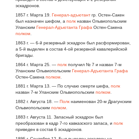
эскадронов.
1857 г. Марта 19.
Генерал-адъютант
гр. Остен-Сакен
был назначен шефом, а
полк
назван Ольвиопольским
Уланским
Генерал-Адъютанта
Графа
Остен-Сакена
полком
.
1863 г. — 6-й резервный эскадрон был расформирован,
а 5-й выделен в состав 4-ой резервной кавалерийской
бригады.
1864 г. Марта 25. —
полк
получил № 7 и назван 7-м
Уланским Ольвиопольским
Генерал-Адъютанта
Графа
Остен-Сакена
полком
.
1881 г. Марта 13. — По случаю смерти шефа,
полк
назван 7-м Уланским Ольвиопольским
полком
.
1882 г. Августа 18. —
Полк
наименован 20-м Драгунским
Ольвиопольским
полком
.
1883 г. Августа 11. Запасный эскадрон был
преобразован в кадр 7-го кавказского запаса, и
полк
приведен в состав 6 эскадронов.
1895 г. Сентября 12. Был выделен эскадрон на