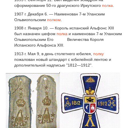
сформирование 50-го драгунского Иркутского
полка
.
1907 г. Декабря 6. — Наименован 7-м Уланским
Ольвиопольским
полком
.
1908 г. Января 10. — Король испанский Альфонс XIII
был назначен шефом
полка
и наименован 7-м Уланским
Ольвиопольским Его Величества Короля
Испанского Альфонса ХIII.
1913 г. Мая 9, в день столетнего юбилея,
полку
пожалован новый штандарт с юбилейной лентою и
дополнительной надписью "1812—1912".