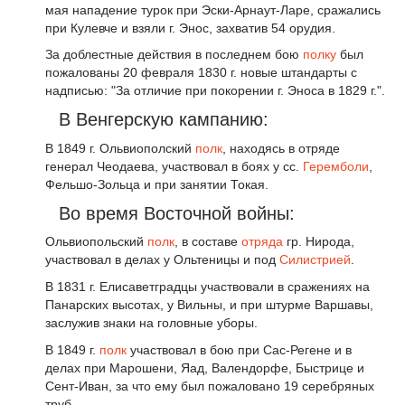
мая нападение турок при Эски-Арнаут-Ларе, сражались
при Кулевче и взяли г. Энос, захватив 54 орудия.
За доблестные действия в последнем бою
полку
был
пожалованы 20 февраля 1830 г. новые штандарты с
надписью: "За отличие при покорении г. Эноса в 1829 г.".
В Венгерскую кампанию:
В 1849 г. Ольвиополский
полк
, находясь в отряде
генерал Чеодаева, участвовал в боях у сс.
Геремболи
,
Фельшо-Зольца и при занятии Токая.
Во время Восточной войны:
Ольвиопольский
полк
, в составе
отряда
гр. Нирода,
участвовал в делах у Ольтеницы и под
Силистрией
.
В 1831 г. Елисаветградцы участвовали в сражениях на
Панарских высотах, у Вильны, и при штурме Варшавы,
заслужив знаки на головные уборы.
В 1849 г.
полк
участвовал в бою при Сас-Регене и в
делах при Марошени, Яад, Валендорфе, Быстрице и
Сент-Иван, за что ему был пожаловано 19 серебряных
труб.