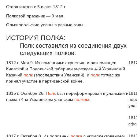
Старшинство с 5 июня 1812 г.
Полковой праздник — 9 мая.
Ольвиопольские уланы в разные годы ...
ИСТОРИЯ ПОЛКА:
Полк составился из соединения двух
следующих полков:
1812 г. Мая 9. Из помещичьих крестьян и разночинцев
181
Киевской и Подольской губернии учрежден 4-й Украинский
Казачий
полк
(впоследствии Уланский), и
полк
тотчас же
принял участие в партизанской войне.
1816 г. Октября 26.
Полк
был переформирован в уланский и
1816
назван 4-м Украинским уланским
полком
.
пер
ула
1817
сфо
1817 г. Октября 8. Из половины
полка
с укомплектованием
181