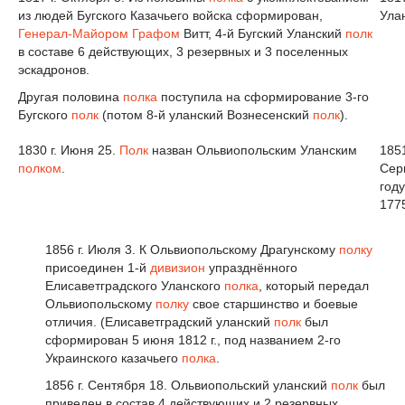
из людей Бугского Казачьего войска сформирован,
Ула
Генерал-Майором
Графом
Витт, 4-й Бугский Уланский
полк
в составе 6 действующих, 3 резервных и 3 поселенных
эскадронов.
Другая половина
полка
поступила на сформирование 3-го
Бугского
полк
(потом 8-й уланский Вознесенский
полк
).
1830 г. Июня 25.
Полк
назван Ольвиопольским Уланским
1851
полком
.
Сер
году
1775
1856 г. Июля 3. К Ольвиопольскому Драгунскому
полку
присоединен 1-й
дивизион
упразднённого
Елисаветградского Уланского
полка
, который передал
Ольвиопольскому
полку
свое старшинство и боевые
отличия. (Елисаветградский уланский
полк
был
сформирован 5 июня 1812 г., под названием 2-го
Украинского казачьего
полка
.
1856 г. Сентября 18. Ольвиопольский уланский
полк
был
приведен в состав 4 действующих и 2 резервных