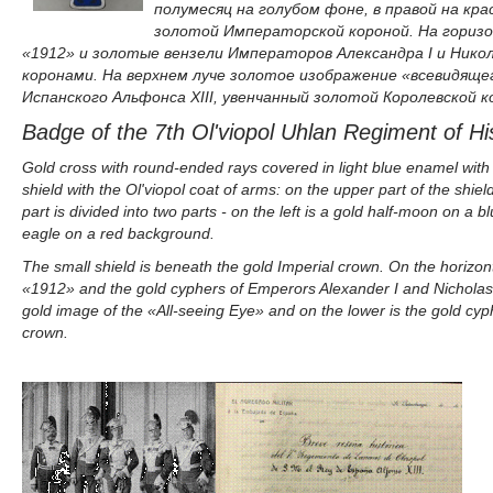
полумесяц на голубом фоне, в правой на кр
золотой Императорской короной. На гориз
«1912» и золотые вензели Императоров Александра I и Нико
коронами. На верхнем луче золотое изображение «всевидящег
Испанского Альфонса XIII, увенчанный золотой Королевской к
Badge of the 7th Ol'viopol Uhlan Regiment of Hi
Gold cross with round-ended rays covered in light blue enamel with t
shield with the Ol'viopol coat of arms: on the upper part of the shie
part is divided into two parts - on the left is a gold half-moon on a
eagle on a red background.
The small shield is beneath the gold Imperial crown. On the horizon
«1912» and the gold cyphers of Emperors Alexander I and Nicholas 
gold image of the «All-seeing Eye» and on the lower is the gold cyp
crown.