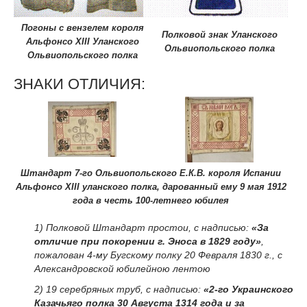
Погоны с вензелем короля
Полковой знак Уланского
Альфонсо XIII Уланского
Ольвиопольского полка
Ольвиопольского полка
ЗНАКИ ОТЛИЧИЯ:
Штандарт 7-го Ольвиопольского Е.К.В. короля Испании
Альфонсо XIII уланского полка, дарованный ему 9 мая 1912
года в честь 100-летнего юбилея
1) Полковой Штандарт простои, с надписью:
«За
отличие при покорении г. Эноса в 1829 году»
,
пожалован 4-му Бугскому полку 20 Февраля 1830 г.
, с
Александровской юбилейною лентою
2) 19 серебряных труб, с надписью:
«2-го Украинского
Казачьяго полка 30 Августа 1314 года и за