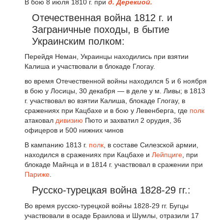
В бою 8 июля 1810 г. при
д. Дерекиой.
Отечественная война 1812 г. и
Заграничные походы, в бытие
Украинским полком:
Перейдя Неман, Украинцы находились при взятии
Калиша и участвовали в блокаде Глогау.
во время Отечественной войны находился 5 и 6 ноября
в бою у Лосицы, 30 декабря — в деле у м. Ливы; в 1813
г. участвовал во взятии Калиша, блокаде Глогау, в
сражениях при Кацбахе и в бою у Левенберга, где
полк
атаковал
дивизию
Пюто и захватил 2 орудия, 36
офицеров и 500 нижних чинов
В кампанию 1813 г.
полк
, в составе Силезской армии,
находился в сражениях при Кацбахе и
Лейпциге
, при
блокаде Майнца и в 1814 г. участвовал в сражении при
Париже
.
Русско-турецкая война 1828-29 гг.:
Во время русско-турецкой войны 1828-29 гг. Бугцы
участвовали в осаде Браилова и Шумлы, отразили 17