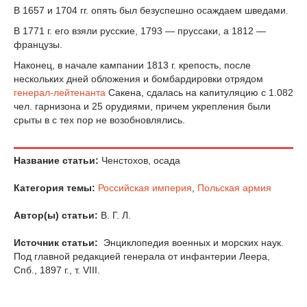
В 1657 и 1704 гг. опять был безуспешно осаждаем шведами.
В 1771 г. его взяли русские, 1793 — пруссаки, a 1812 —
французы.
Наконец, в начале кампании 1813 г. крепость, после
нескольких дней обложения и бомбардировки отрядом
генерал-лейтенанта
Сакена, сдалась на капитуляцию с 1.082
чел. гарнизона и 25 орудиями, причем укрепления были
срыты в с тех пор не возобновлялись.
Название статьи:
Ченстохов, осада
Категория темы:
Российская империя
,
Польская армия
Автор(ы) статьи:
В. Г. Л.
Источник статьи:
Энциклопедия военных и морских наук.
Под главной редакцией генерала от инфантерии Леера,
Спб., 1897 г., т. VIII.