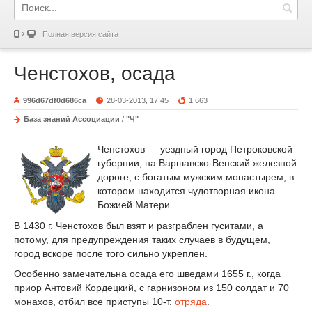
Полная версия сайта
Ченстохов, осада
996d67df0d686ca
28-03-2013, 17:45
1 663
База знаний Ассоциации
/
"Ч"
Ченстохов — уездный город Петроковской
губернии, на Варшавско-Венский железной
дороге, с богатым мужским монастырем, в
котором находится чудотворная икона
Божией Матери.
В 1430 г. Ченстохов был взят и разграблен гуситами, a
потому, для предупреждения таких случаев в будущем,
город вскоре после того сильно укреплен.
Особенно замечательна осада его шведами 1655 г., когда
приор Антовий Кордецкий, с гарнизоном из 150 солдат и 70
монахов, отбил все приступы 10-т.
отряда
.