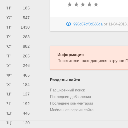
"Н"
185
"О"
547
996d67df0d686ca
от
11-04-2013,
"П"
1430
"Р"
283
"С"
882
Информация
"Т"
265
Посетители, находящиеся в группе
Г
"У"
246
"Ф"
465
Разделы сайта
"Х"
184
Расширенный поиск
"Ц"
127
Последние добавления
"Ч"
192
Последние комментарии
Мобильная версия сайта
"Ш"
446
"Щ"
120