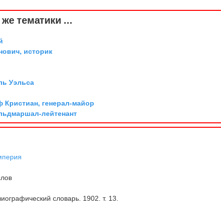
же тематики ...
й
ович, историк
ль Уэльса
ф Кристиан, генерал-майор
ельдмаршал-лейтенант
мперия
слов
иографический словарь. 1902. т. 13.