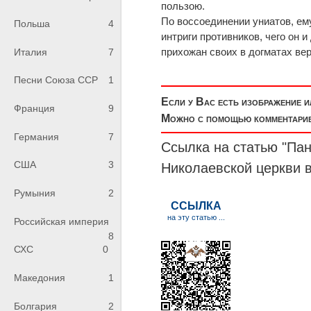
пользою.
По воссоединении униатов, ем
Польша
4
интриги противников, чего он
прихожан своих в догматах ве
Италия
7
Песни Союза ССР
1
Если у Вас есть изображение 
Франция
9
Можно с помощью комментариев
Германия
7
Ссылка на статью "Пан
США
3
Николаевской церкви 
Румыния
2
Российская империя
8
СХС
0
Македония
1
Болгария
2