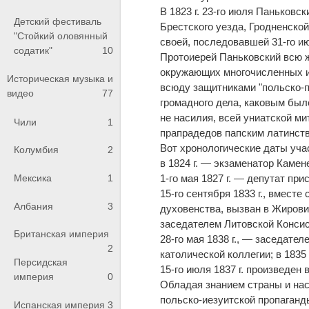
В 1823 г. 23-го июля Паньковс
Детский фестиваль
Брестского уезда, Гродненской
"Стойкий оловянный
своей, последовавшей 31-го ию
содатик"
10
Протоиерей Паньковский всю ж
окружающих многочисленных и
Историческая музыка и
всюду защитниками "польско-п
видео
77
громадного дела, каковым бы
не насилия, всей униатской ми
Чили
1
прапрадедов папским латинст
Вот хронологические даты учас
Колумбия
2
в 1824 г. — экзаменатор Камен
1-го мая 1827 г. — депутат пр
Мексика
1
15-го сентября 1833 г., вмест
Албания
3
духовенства, вызван в Жирови
заседателем Литовской Консис
Британская империя
28-го мая 1838 г., — заседате
2
католической коллегии; в 1835 
Персидская
15-го июля 1837 г. произведен 
империя
0
Обладая знанием страны и на
польско-иезуитской пропаганд
Испанская империя
3