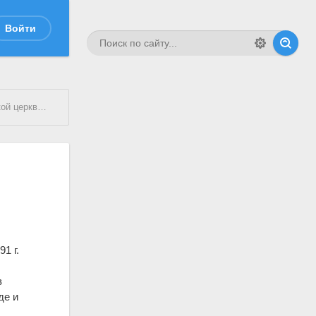
Войти
Верховичах
1 г.
в
де и