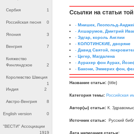
Сербия
1
Ссылки на статьи той 
Российская песня
0
-
Мнишек, Леопольд-Андже
-
Ахшарумов, Дмитрий Иван
Япония
3
-
Эдгар, король Англии
-
КОЛОТИНСКИЕ, дворяне
Венгрия
7
-
Давид Святой, покровите
-
Цегер, Магдалена
Княжество
-
Аурахер фон Аурах, Йозе
Финляндское
2
-
Бакони, Эммерих фон, ф
Королевство Швеция
Название статьи:
{title}
1
Индия
2
Категория темы:
Российская и
Австро-Венгрия
8
Автор(ы) статьи:
К. Здравомы
English version
0
Источник статьи:
Русский библ
"ВЕСТИ" Ассоциации
1919
Дата написания статьи: