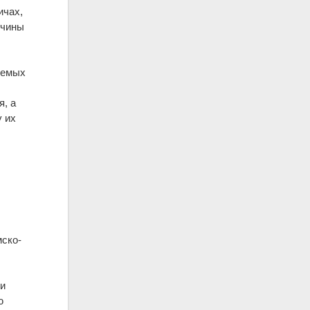
ичах,
нчины
яемых
, а
у их
мско-
ми
ю