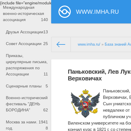
{include file="engine/modules/saperu/head.php"}
Международная
WWW.IMHA.RU
военно-историческая
ассоциация
140
Друзья Ассоциации
13
Совет Ассоциации
25
www.imha.ru/
»
База знаний А
Приказы,
циркулярные письма,
распоряжения по
Паньковский, Лев Лук
Ассоциации
11
Верховичах
Сценарные планы
5
Паньковский,
Верховичах, Б
Военно-исторический
Сын униатско
фестиваль "ДЕНЬ
невдалеке от
БОРОДИНА"
62
публичном учи
Москва за нами. 1941
Виленском университете на бо
год.
8
кончил курс в 1821 г. со степе