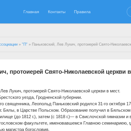
Главная
Контакты
Правила
ссоциации
»
"П"
» Паньковский, Лев Лукич, протоиерей Свято-Николаевской церкви в 
ич, протоиерей Свято-Николаевской церкви в
 Лев Лукич, протоиерей Свято-Николаевской церкви в мест.
рестского уезда, Гродненской губернии.
го священника, Леопольд Паньковский родился 31-го октября 179
 г. Бялы, в Царстве Польском. Образование получил в Бяльском
лище (до 1812 г.), затем (с 1818 г.)— в Свислочской гимназии и 
гословском факультете, именовавшемся Главною семинариею, г
нью магистра богословия.