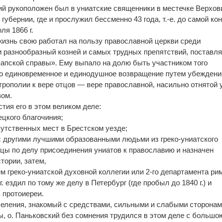
кий рукоположен был в униатские священники в местечке Верхов
 губернии, где и прослужил бессменно 43 года, т.-е. до самой ко
ля 1866 г.
изнь свою работал на пользу православной церкви среди
 разнообразный козней и самых трудных препятствий, поставл
апской справы». Ему выпало на долю быть участником того
ло единовременное и единодушное возвращение путем убеждения
трополии к вере отцов — вере православной, насильно отнятой 
вом.
тия его в этом великом деле:
ецкого благочиния;
исутственных мест в Брестском уезде;
е с другими лучшими образованными людьми из греко-униатского
цы по делу присоединения униатов к православию и назначен
тории, затем,
лем греко-униатской духовной коллегии или 2-го департамента ри
г. ездил по тому же делу в Петербург (где пробыл до 1840 г.) и
в протоиереи.
селения, знакомый с средствами, сильными и слабыми сторона
ы, о. Паньковский без сомнения трудился в этом деле с большо