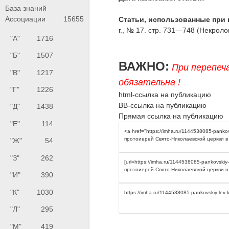
База знаний
Ассоциации
15655
Статьи, использованные при 
г., № 17. стр. 731—748 (Некроло
"А"
1716
"Б"
1507
ВАЖНО:
При перепеч
"В"
1217
обязательна !
"Г"
1226
html-ссылка на публикацию
BB-ссылка на публикацию
"Д"
1438
Прямая ссылка на публикацию
"Е"
114
"Ж"
54
"З"
262
"И"
390
"К"
1030
"Л"
295
"М"
419