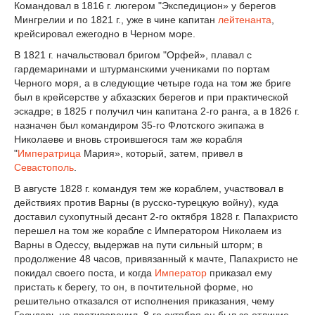
Командовал в 1816 г. люгером "Экспедицион» у берегов
Мингрелии и по 1821 г., уже в чине капитан
лейтенанта
,
крейсировал ежегодно в Черном море.
В 1821 г. начальствовал бригом "Орфей», плавал с
гардемаринами и штурманскими учениками по портам
Черного моря, а в следующие четыре года на том же бриге
был в крейсерстве у абхазских берегов и при практической
эскадре; в 1825 г получил чин капитана 2-го ранга, а в 1826 г.
назначен был командиром 35-го Флотского экипажа в
Николаеве и вновь строившегося там же корабля
"
Императрица
Мария», который, затем, привел в
Севастополь
.
В августе 1828 г. командуя тем же кораблем, участвовал в
действиях против Варны (в русско-турецкую войну), куда
доставил сухопутный десант 2-го октября 1828 г. Папахристо
перешел на том же корабле с Императором Николаем из
Варны в Одессу, выдержав на пути сильный шторм; в
продолжение 48 часов, привязанный к мачте, Папахристо не
покидал своего поста, и когда
Император
приказал ему
пристать к берегу, то он, в почтительной форме, но
решительно отказался от исполнения приказания, чему
Государь не противоречил. 8-го октября он был за отличие