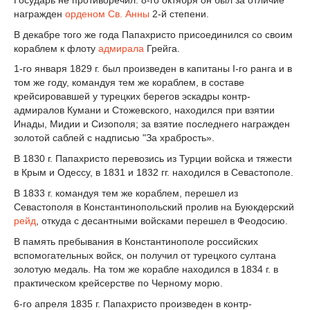
награжден
орденом Св. Анны
2-й степени.
В декабре того же года Папахристо присоединился со своим
кораблем к флоту
адмирала
Грейга.
1-го января 1829 г. был произведен в капитаны I-го ранга и в
том же году, командуя тем же кораблем, в составе
крейсировавшей у турецких берегов эскадры контр-
адмиралов Кумани и Стожевского, находился при взятии
Инады, Мидии и Сизополя; за взятие последнего награжден
золотой саблей с надписью "За храбрость».
В 1830 г. Папахристо перевозись из Турции войска и тяжести
в Крым и Одессу, в 1831 и 1832 гг. находился в Севастополе.
В 1833 г. командуя тем же кораблем, перешел из
Севастополя в Константинопольский пролив на Буюкдерский
рейд
, откуда с десантными войсками перешел в Феодосию.
В память пребывания в Константинополе российских
вспомогательных войск, он получил от турецкого султана
золотую медаль. На том же корабле находился в 1834 г. в
практическом крейсерстве по Черному морю.
6-го апреля 1835 г. Папахристо произведен в контр-