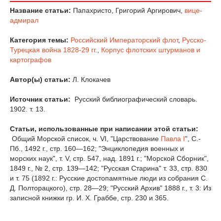
Название статьи:
Папахристо, Григорий Аргирович,
вице-
адмирал
Категория темы:
Российский Императорский флот
,
Русско-
Турецкая война 1828-29 гг.
,
Корпус флотских штурманов и
картографов
Автор(ы) статьи:
Л. Клокачев
Источник статьи:
Русский библиографический словарь.
1902. т. 13.
Статьи, использованные при написании этой статьи:
Общий Морской список, ч. VI, "Царствование
Павла I
", С.-
Пб., 1492 г., стр. 160—162; "Энциклопедия военных и
морских наук", т. V, стр. 547, над. 1891 г.; "Морской Сборник",
1849 г., № 2, стр. 139—142; "Русская Старина" т. 33, стр. 830
и т. 75 (1892 г.: Русские достопамятные люди из собрания С.
Д. Полторацкого), стр. 28—29; "Русский Архив" 1888 г., т. 3: Из
записной книжки гр. И. X. Граббе, стр. 230 и 365.