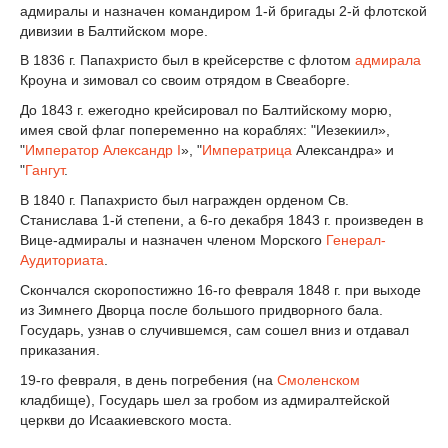
адмиралы и назначен командиром 1-й бригады 2-й флотской
дивизии в Балтийском море.
В 1836 г. Папахристо был в крейсерстве с флотом
адмирала
Кроуна и зимовал со своим отрядом в Свеаборге.
До 1843 г. ежегодно крейсировал по Балтийскому морю,
имея свой флаг попеременно на кораблях: "Иезекиил»,
"
Император
Александр I
», "
Императрица
Александра» и
"
Гангут
.
В 1840 г. Папахристо был награжден орденом Св.
Станислава 1-й степени, а 6-го декабря 1843 г. произведен в
Вице-адмиралы и назначен членом Морского
Генерал-
Аудиториата
.
Скончался скоропостижно 16-го февраля 1848 г. при выходе
из Зимнего Дворца после большого придворного бала.
Государь, узнав о случившемся, сам сошел вниз и отдавал
приказания.
19-го февраля, в день погребения (на
Смоленском
кладбище), Государь шел за гробом из адмиралтейской
церкви до Исаакиевского моста.