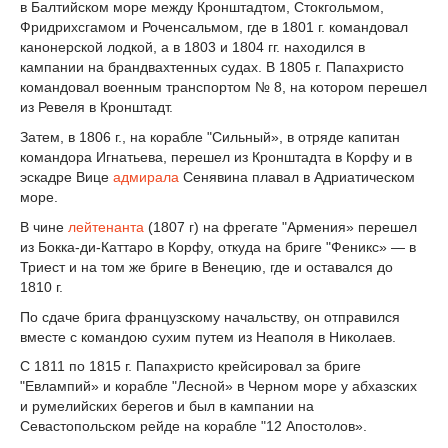
в Балтийском море между Кронштадтом, Стокгольмом,
Фридрихсгамом и Роченсальмом, где в 1801 г. командовал
канонерской лодкой, а в 1803 и 1804 гг. находился в
кампании на брандвахтенных судах. В 1805 г. Папахристо
командовал военным транспортом № 8, на котором перешел
из Ревеля в Кронштадт.
Затем, в 1806 г., на корабле "Сильный», в отряде капитан
командора Игнатьева, перешел из Кронштадта в Корфу и в
эскадре Вице
адмирала
Сенявина плавал в Адриатическом
море.
В чине
лейтенанта
(1807 г) на фрегате "Армения» перешел
из Бокка-ди-Каттаро в Корфу, откуда на бриге "Феникс» — в
Триест и на том же бриге в Венецию, где и оставался до
1810 г.
По сдаче брига французскому начальству, он отправился
вместе с командою сухим путем из Неаполя в Николаев.
С 1811 по 1815 г. Папахристо крейсировал за бриге
"Евлампий» и корабле "Лесной» в Черном море у абхазских
и румелийских берегов и был в кампании на
Севастопольском рейде на корабле "12 Апостолов».