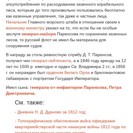
злоупотребления по расходованию казенного корабельного
леса, которым до того произвольно пользовались бесплатно
как казенные управления, так даже и частные лица.
Начальник
Главного морского штаба в отношении своем к
военному министру
указал на то, что если бы не особые
заслуги
генерал-майора
Паренсова по охранению казенных
лесов, то русский флот не имел бы материала для
сооружения судов.
В награду за столь ревностную службу Д. Т. Паренсов,
получил чин
генерал-лейтенанта
, а в 1846 году аренду на 12
лет по 1500 р. ежегодно и орден Св. Владимира 2 ст.; в 1856
г. он награжден был
орденом Белаго Орла
и бриллиантовою
табакеркою с портретом Государя Императора.
Имел сына:
генерала-от-инфантерии Паренсова, Петра
Дмитриевича.
См. также:
- Дневник Н. Д. Дурново за 1812 год
;
- Топографическое обеспечение войск офицерами
квартирмейстерской части накануне войны 1812 года по
материалам военно-ученого архива.