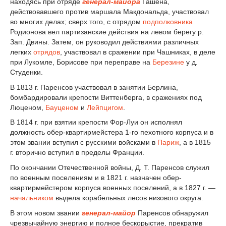
находясь при отряде
генерал-майора
Гашена,
действовавшего против маршала Макдональда, участвовал
во многих делах; сверх того, с отрядом
подполковника
Родионова вел партизанские действия на левом берегу р.
Зап. Двины. Затем, он руководил действиями различных
легких
отрядов
, участвовал в сражении при Чашниках, в деле
при Лукомле, Борисове при переправе на
Березине
у д.
Студенки.
В 1813 г. Паренсов участвовал в занятии Берлина,
бомбардировали крепости Виттенберга, в сражениях под
Люценом,
Бауценом
и
Лейпцигом
.
В 1814 г. при взятии крепости Фор-Луи он исполнял
должность обер-квартирмейстера 1-го пехотного корпуса и в
этом звании вступил с русскими войсками в
Париж
, а в 1815
г. вторично вступил в пределы Франции.
По окончании Отечественной войны, Д. Т. Паренсов служил
по военным поселениям и в 1821 г. назначен обер-
квартирмейстером корпуса военных поселений, а в 1827 г. —
начальником
выдела корабельных лесов низового округа.
В этом новом звании
генерал-майор
Паренсов обнаружил
чрезвычайную энергию и полное бескорыстие, прекратив