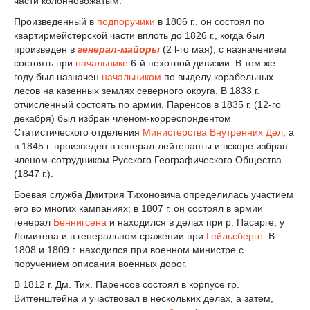
части колонновожатым.
Произведенный в
подпоручики
в 1806 г., он состоял по
квартирмейстерской части вплоть до 1826 г., когда был
произведен в
генерал-майоры
(2 l-го мая), с назначением
состоять при
начальнике
6-й пехотной дивизии. В том же
году был назначен
начальником
по выделу корабельных
лесов на казенных землях северного округа. В 1833 г.
отчисленный состоять по армии, Паренсов в 1835 г. (12-го
декабря) был избран членом-корреспондентом
Статистического отделения
Министерства Внутренних Дел
, а
в 1845 г. произведен в генерал-лейтенанты и вскоре избрав
членом-сотрудником Русского Географического Общества
(1847 г.).
Боевая служба Дмитрия Тихоновича определилась участием
его во многих кампаниях; в 1807 г. он состоял в армии
генерал
Беннигсена
и находился в делах при р. Пасарге, у
Ломитена и в генеральном сражении при
Гейльсберге
. В
1808 и 1809 г. находился при военном министре с
поручением описания военных дорог.
В 1812 г. Дм. Тих. Паренсов состоял в корпусе гр.
Витгенштейна и участвовал в нескольких делах, а затем,