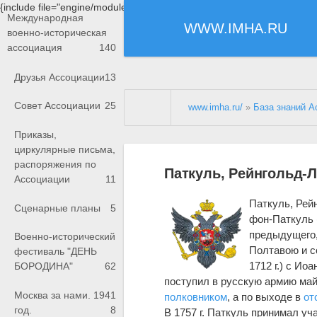
{include file="engine/modules/saperu/head.php"}
Международная
WWW.IMHA.RU
военно-историческая
ассоциация
140
Друзья Ассоциации
13
Совет Ассоциации
25
www.imha.ru/
»
База знаний А
Приказы,
циркулярные письма,
распоряжения по
Паткуль, Рейнгольд-Л
Ассоциации
11
Паткуль, Рейн
Сценарные планы
5
фон-Паткуль (
предыдущего,
Военно-исторический
Полтавою и со
фестиваль "ДЕНЬ
1712 г.) с И
БОРОДИНА"
62
поступил в русскую армию майо
Москва за нами. 1941
полковником
, а по выходе в
от
год.
8
В 1757 г. Паткуль принимал уч