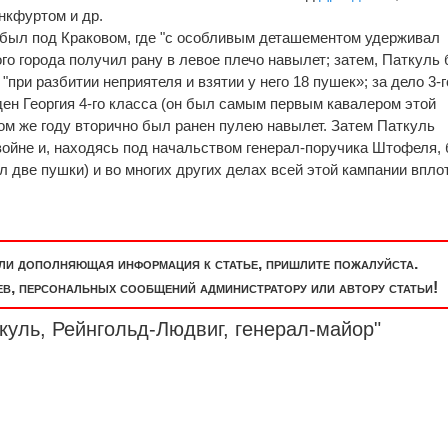
нкфуртом и др.
 был под Краковом, где "с особливым деташементом удерживал
го города получил рану в левое плечо навылет; затем, Паткуль
при разбитии неприятеля и взятии у него 18 пушек»; за дело 3-г
ден Георгия 4-го класса (он был самым первым кавалером этой
том же году вторично был ранен пулею навылет. Затем Паткуль
войне и, находясь под начальством генерал-поручика Штофеля,
л две пушки) и во многих других делах всей этой кампании впло
или дополняющая информация к статье, пришлите пожалуйста.
, персональных сообщений администратору или автору статьи!
куль, Рейнгольд-Людвиг,
генерал-майор
"