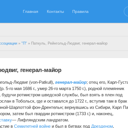
Главная
Контакты
Правила
ссоциации
»
"П"
» Паткуль, Рейнгольд-Людвиг, генерал-майор
юдвиг, генерал-майор
гольд-Людвиг (von-Patkull),
генерал-майор
; отец его, Карл-Густ
р. 5-го мая 1686 г., умер 26-го марта 1750 г.), родной племянник
 будучи ротмистром шведской службы, был взять в плен под
слан в Тобольск, где и оставался до 1722 г., вступив там в брак 
оанной-Шарлоттой фон-Дрентельн; вернувшись из Сибири, Карл П
ром, затем был гвардии ротмистром (1733 г.) и, наконец,
ставку
— Лифляндским ландратом.
астие в
Семилетней войне
и был в битвах под
Дрезденом
,