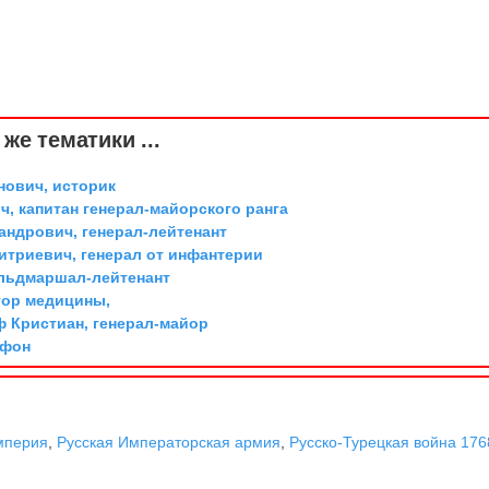
же тематики ...
ович, историк
, капитан генерал-майорского ранга
андрович, генерал-лейтенант
триевич, генерал от инфантерии
ельдмаршал-лейтенант
тор медицины,
ф Кристиан, генерал-майор
 фон
мперия
,
Русская Императорская армия
,
Русско-Турецкая война 176