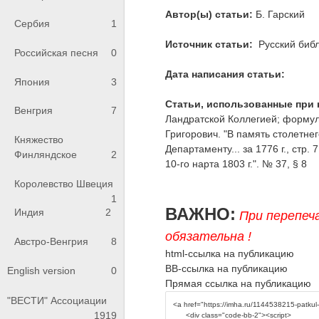
Автор(ы) статьи:
Б. Гарский
Сербия
1
Источник статьи:
Русский библ
Российская песня
0
Дата написания статьи:
Япония
3
Статьи, использованные при 
Венгрия
7
Ландратской Коллегией; формуля
Григорович. "В память столетнег
Княжество
Департаменту... за 1776 г., стр.
Финляндское
2
10-го нарта 1803 г.". № 37, § 8
Королевство Швеция
1
ВАЖНО:
Индия
2
При перепеч
обязательна !
Австро-Венгрия
8
html-ссылка на публикацию
BB-ссылка на публикацию
English version
0
Прямая ссылка на публикацию
"ВЕСТИ" Ассоциации
1919