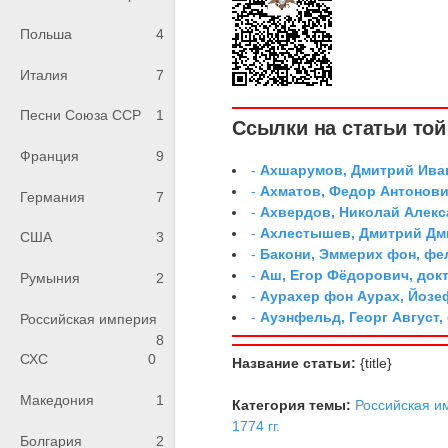
Польша
4
Италия
7
Песни Союза ССР
1
Ссылки на статьи той 
Франция
9
-
Ахшарумов, Дмитрий Иван
-
Ахматов, Федор Антонович
Германия
7
-
Ахвердов, Николай Алекс
-
Ахлестышев, Дмитрий Дми
США
3
-
Бакони, Эммерих фон, ф
-
Аш, Егор Фёдорович, док
Румыния
2
-
Аурахер фон Аурах, Йозе
-
Ауэнфельд, Георг Август,
Российская империя
8
СХС
0
Название статьи:
{title}
Македония
1
Категория темы:
Российская и
1774 гг.
Болгария
2