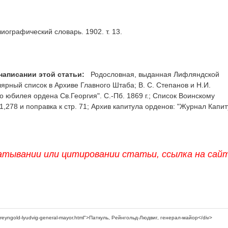
иографический словарь. 1902. т. 13.
написании этой статьи:
Родословная, выданная Лифляндской
рный список в Архиве Главного Штаба; В. С. Степанов и Н.И.
о юбилея ордена Св.Георгия". С.-Пб. 1869 г.; Список Воинскому
 71,278 и поправка к стр. 71; Архив капитула орденов: "Журнал Капи
атывании или цитировании статьи, ссылка на сай