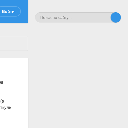
Войти
ав
(в
аткуль