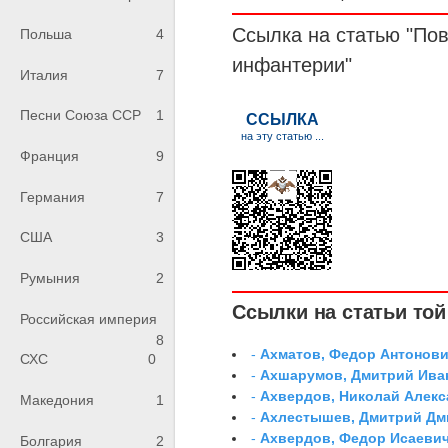
Ссылка на статью "По
Польша
4
инфантерии
"
Италия
7
Песни Союза ССР
1
Франция
9
Германия
7
США
3
Румыния
2
Ссылки на статьи той 
Российская империя
8
-
Ахматов, Федор Антонович
СХС
0
-
Ахшарумов, Дмитрий Иван
-
Ахвердов, Николай Алекс
Македония
1
-
Ахлестышев, Дмитрий Дми
-
Ахвердов, Федор Исаевич
Болгария
2