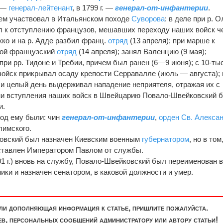
. —
генерал-лейтенант
, в 1799 г. —
генерал-от-инфантерии
.
ем участвовал в Итальянском походе
Суворова
: в деле при р. О
л к отступлению французов, мешавших переходу наших войск ч
Лекко и на р. Адде разбил франц.
отряд
(13 апреля); при марше к
гой французский
отряд
(14 апреля); занял Валенцию (9 мая);
ри рр. Тидоне и Требии, причем был ранен (6—9 июня); с 10-тыс
войск прикрывал осаду крепости Серравалле (июль — августа); 
и целый день выдерживал нападение неприятеля, отражая их с
ени вступления наших войск в Швейцарию Повало-Швейковский 
и.
ход ему были: чин
генерал-от-инфантерии
,
орден Св. Алекса
лимского.
ковский был назначен Киевским военным
губернатором
, но в том
тставлен Императором Павлом от службы.
01 г.) вновь на службу, Повало-Швейковский был переименован 
ики и назначен сенатором, в каковой должности и умер.
или дополняющая информация к статье, пришлите пожалуйста.
, персональных сообщений администратору или автору статьи!