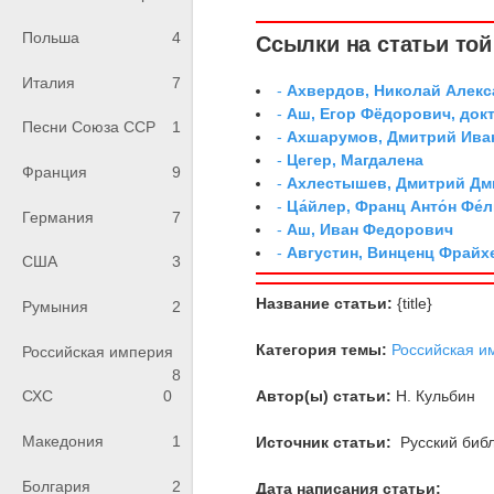
Польша
4
Ссылки на статьи той 
Италия
7
-
Ахвердов, Николай Алекс
-
Аш, Егор Фёдорович, док
Песни Союза ССР
1
-
Ахшарумов, Дмитрий Иван
-
Цегер, Магдалена
Франция
9
-
Ахлестышев, Дмитрий Дми
-
Ца́йлер, Франц Анто́н Фе́л
Германия
7
-
Аш, Иван Федорович
-
Августин, Винценц Фрайх
США
3
Название статьи:
{title}
Румыния
2
Категория темы:
Российская и
Российская империя
8
Автор(ы) статьи:
Н. Кульбин
СХС
0
Македония
1
Источник статьи:
Русский библ
Болгария
2
Дата написания статьи: