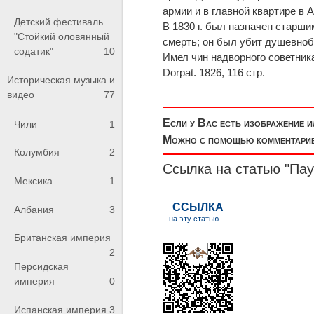
армии и в главной квартире в
Детский фестиваль
В 1830 г. был назначен старши
"Стойкий оловянный
смерть; он был убит душевно
содатик"
10
Имел чин надворного советника; 
Dorpat. 1826, 116 стр.
Историческая музыка и
видео
77
Если у Вас есть изображение 
Чили
1
Можно с помощью комментариев
Колумбия
2
Ссылка на статью "Пау
Мексика
1
Албания
3
Британская империя
2
Персидская
империя
0
Испанская империя
3