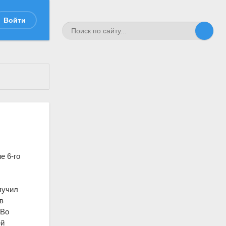
Войти
е 6-го
лучил
в
 Во
ей