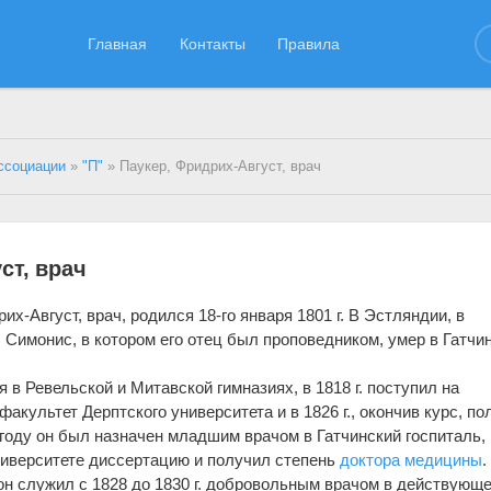
Главная
Контакты
Правила
ссоциации
»
"П"
» Паукер, Фридрих-Август, врач
ст, врач
их-Август, врач, родился 18-го января 1801 г. В Эстляндии, в
 Симонис, в котором его отец был проповедником, умер в Гатчин
 в Ревельской и Митавской гимназиях, в 1818 г. поступил на
акультет Дерптского университета и в 1826 г., окончив курс, по
 году он был назначен младшим врачом в Гатчинский госпиталь, 
университете диссертацию и получил степень
доктора медицины
.
он служил с 1828 до 1830 г. добровольным врачом в действующ