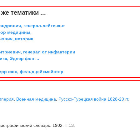
же тематики ...
андрович, генерал-лейтенант
тор медицины,
ович, историк
триевич, генерал от инфантерии
икс, Эдлер фон ...
ерр фон, фельдцейхмейстер
мперия
,
Военная медицина
,
Русско-Турецкая война 1828-29 гг.
иографический словарь. 1902. т. 13.