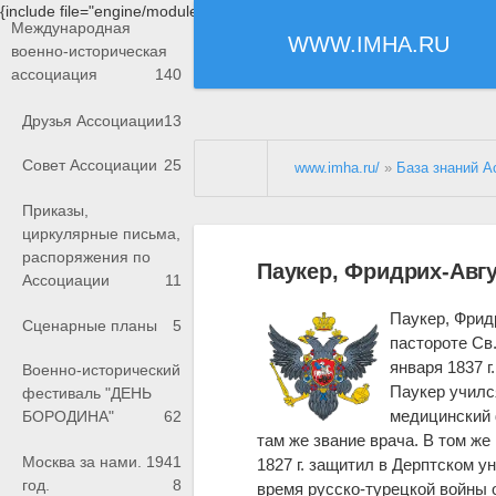
{include file="engine/modules/saperu/head.php"}
Международная
WWW.IMHA.RU
военно-историческая
ассоциация
140
Друзья Ассоциации
13
Совет Ассоциации
25
www.imha.ru/
»
База знаний А
Приказы,
циркулярные письма,
распоряжения по
Паукер, Фридрих-Авгу
Ассоциации
11
Паукер, Фридр
Сценарные планы
5
пастороте Св.
января 1837 г.
Военно-исторический
Паукер учился
фестиваль "ДЕНЬ
медицинский ф
БОРОДИНА"
62
там же звание врача. В том же
Москва за нами. 1941
1827 г. защитил в Дерптском 
год.
8
время русско-турецкой войны 