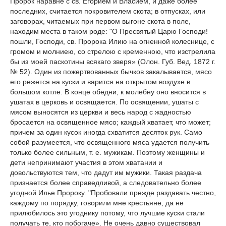
Пророк наравне с св. Егорием и Власием, и даже более
последних, считается покровителем скота; в отпусках, или
заговорах, читаемых при первом выгоне скота в поле,
находим места в таком роде: "О Пресвятый Царю Господи!
пошли, Господи, св. Пророка Илию на огненной колеснице, с
громом и молниею, со стрелою с кременною, что изстрелила
бы из моей паскотины всякаго зверя» (Олон. Губ. Вед. 1872 г.
№ 52). Один из пожертвованных бычков закалывается, мясо
его режется на куски и варится на открытом воздухе в
большом котле. В конце обедни, к молебну оно вносится в
ушатах в церковь и освящается. По освящении, ушаты с
мясом выносятся из церкви и весь народ с жадностью
бросается на освященное мясо; каждый хватает, что может;
причем за один кусок иногда схватится десяток рук. Само
собой разумеется, что освященного мяса удается получить
только более сильным, т. е. мужикам. Поэтому женщины и
дети непринимают участия в этом хватании и
довольствуются тем, что дадут им мужики. Такая раздача
признается более справедливой, а следовательно более
угодной Илье Пророку. "Пробовали прежде раздавать честно,
каждому по порядку, говорили мне крестьяне, да не
прилюбилось это угоднику потому, что лучшие куски стали
получать те, кто побогаче». Не очень давно существовал