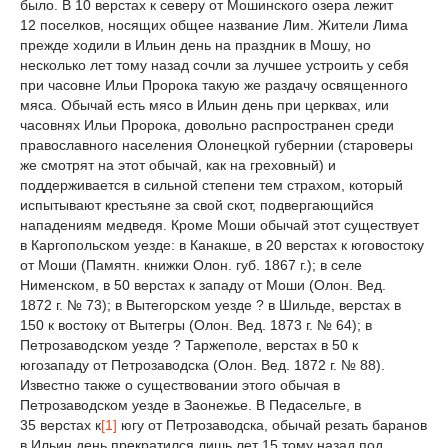
было. В 10 верстах к северу от Мошинского озера лежит
12 поселков, носящих общее название Лим. Жители Лима
прежде ходили в Ильин день на праздник в Мошу, но
несколько лет тому назад сочли за лучшее устроить у себя
при часовне Ильи Пророка такую же раздачу освященного
мяса. Обычай есть мясо в Ильин день при церквах, или
часовнях Ильи Пророка, довольно распространен среди
православного населения Олонецкой губернии (староверы
же смотрят на этот обычай, как на греховный) и
поддерживается в сильной степени тем страхом, который
испытывают крестьяне за свой скот, подвергающийся
нападениям медведя. Кроме Моши обычай этот существует
в Каргопольском уезде: в Канакше, в 20 верстах к юговостоку
от Моши (Памятн. книжки Олон. губ. 1867 г.); в селе
Нименском, в 50 верстах к западу от Моши (Олон. Вед.
1872 г. № 73); в Вытегорском уезде ? в Шильде, верстах в
150 к востоку от Вытегры (Олон. Вед. 1873 г. № 64); в
Петрозаводском уезде ? Таржеполе, верстах в 50 к
югозападу от Петрозаводска (Олон. Вед. 1872 г. № 88).
Известно также о существовании этого обычая в
Петрозаводском уезде в Заонежье. В Педасельге, в
35 верстах к
[1]
югу от Петрозаводска, обычай резать баранов
в Ильин день прекратился лишь лет 15 тому назад под