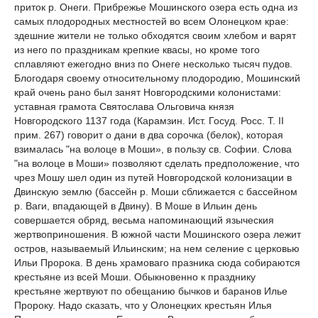
приток р. Онеги. Прибрежье Мошинского озера есть одна из
самых плодородных местностей во всем Олонецком крае:
здешние жители не только обходятся своим хлебом и варят
из него по праздникам крепкие квасы, но кроме того
сплавляют ежегодно вниз по Онеге несколько тысяч пудов.
Блогодаря своему относительному плодородию, Мошинский
край очень рано был занят Новгородскими колонистами:
уставная грамота Святослава Ольговича князя
Новгородского 1137 года (Карамзин. Ист. Госуд. Росс. Т. ІІ
прим. 267) говорит о дани в два сорочка (белок), которая
взималась "на волоце в Моши», в пользу св. Софии. Слова
"на волоце в Моши» позволяют сделать предположение, что
чрез Мошу шел один из путей Новгородской колонизации в
Двинскую землю (бассейн р. Моши сближается с бассейном
р. Ваги, впадающей в Двину). В Моше в Ильин день
совершается обряд, весьма напоминающий языческия
жертвоприношения. В южной части Мошинского озера лежит
остров, называемый Ильинским; на нем селение с церковью
Ильи Пророка. В день храмоваго празника сюда собираются
крестьяне из всей Моши. Обыкновенно к празднику
крестьяне жертвуют по обещанию бычков и баранов Илье
Пророку. Надо сказать, что у Олонецких крестьян Илья