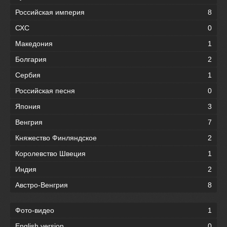
Российская империя
8
СХС
0
Македония
1
Болгария
2
Сербия
1
Российская песня
0
Япония
3
Венгрия
7
Княжество Финляндское
2
Королевство Швеция
1
Индия
2
Австро-Венгрия
8
Фото-видео
1
English version
0