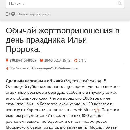
Полная версия сайта
Обычай жертвоприношения в
день праздника Ильи
Пророка.
996d67df0d686ca
18-06-2013, 15:42
1 375
"Библиотека Ассоциации"
/
О-библиотека
Древний народный обычай
(
Корреспонденция
). В
Олонецкой губернии по настоящее время уцелело немало
старинных обычаев и обрядов, особенно в глухих уголках
этого обширного края. Летом прошлого 1886 года мне
случилось быть в Каргопольском уезде, в 120 верстах к
востоку от Каргополя, в так называемой Моше
(*)
. Под этим
именем разумеется 77 поселков, в них 630 дворов,
расположившихся по берегам и отчасти на островах
Мошинского озера, из котораго вытекает р. Моша, правый