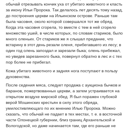
обычай отрезывать кончик уха от убитаго животного и класть
за икону Ильи Пророка. Так делалось лет десять тому назад,
до построения церкви на Ильинском острове. Раньше там
была часовня, около которой совершался тот же обряд.
Когда эта часовня сгорела, то вместе с тем в ней сгорело
множество ушей, в числе которых, по словам стариков, было
много оленьих. От стариков же я слышал предание, что
встарину в этот день резали оленя, прибегавшего из лесу; в
один год олень запоздал и зарезали быка; олень прибежал,
но увидев зарезанного быка, повернул обратно в лес и с тех
пор более не прибегал.
Кожа убитаго животного и задняя нога поступают в пользу
духовенства.
После седения мяса, следует продажа с аукциона бычков и
баранов, пожертвованных церкви, а затем устраивается на
открытом воздухе мирской обед. Я был поражен глубокой
верой Мошинских крестьян в силу этого обряда,
умилостивляющаго по их мнению Илью Пророка. Можно
сказать, что обычай не падает в тех местах, т. е. в восточной
части Олонецкой губернии, близ границ Архангельской и
Вологодской, но даже начинается там, где его раньше не