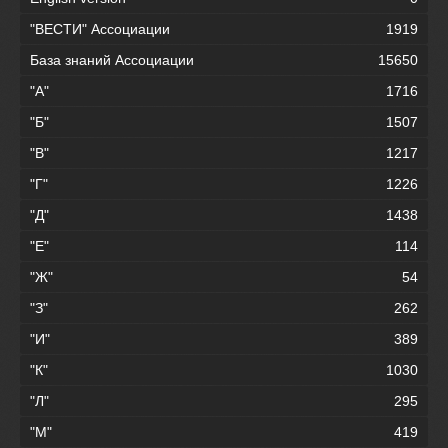
"ВЕСТИ" Ассоциации
1919
База знаний Ассоциации
15650
"А"
1716
"Б"
1507
"В"
1217
"Г"
1226
"Д"
1438
"Е"
114
"Ж"
54
"З"
262
"И"
389
"К"
1030
"Л"
295
"М"
419