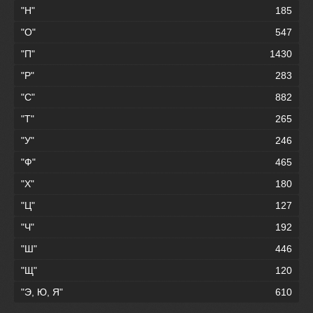
"Н"
185
"О"
547
"П"
1430
"Р"
283
"С"
882
"Т"
265
"У"
246
"Ф"
465
"Х"
180
"Ц"
127
"Ч"
192
"Ш"
446
"Щ"
120
"Э, Ю, Я"
610