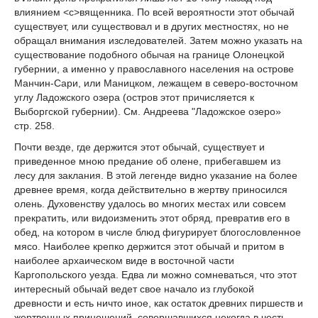
влиянием <с>вященника. По всей вероятности этот обычай
существует, или существовал и в других местностях, но не
обращал внимания изследователей. Затем можно указать на
существование подобного обычая на границе Олонецкой
губернии, а именно у православного населения на острове
Манчин-Сари, или Маницком, лежащем в северо-восточном
углу Ладожского озера (остров этот причисляется к
Выборгской губернии). См. Андреева "Ладожское озеро»
стр. 258.
Почти везде, где держится этот обычай, существует и
приведенное мною предание об олене, прибегавшем из
лесу для заклания. В этой легенде видно указание на более
древнее время, когда действительно в жертву приносился
олень. Духовенству удалось во многих местах или совсем
прекратить, или видоизменить этот обряд, превратив его в
обед, на котором в числе блюд фигурирует блогословленное
мясо. Наиболее крепко держится этот обычай и притом в
наиболее архаическом виде в восточной части
Каргопольского уезда. Едва ли можно сомневаться, что этот
интересный обычай ведет свое начало из глубокой
древности и есть ничто иное, как остаток древних пиршеств и
жертвенных приношений, совершавшихся некогда в честь