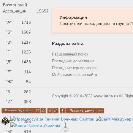
База знаний
Ассоциации
15657
Информация
"А"
1716
Посетители, находящиеся в группе
Г
"Б"
1507
"В"
1217
Разделы сайта
"Г"
1226
Расширенный поиск
Последние добавления
"Д"
1438
Последние комментарии
"Е"
114
Мобильная версия сайта
"Ж"
54
"З"
262
Copyright © 2014–2022
www.imha.ru
All Righ
"И"
393
"К"
1030
"Л"
295
"М"
419