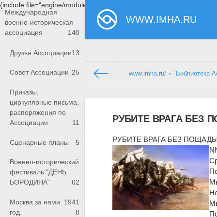
{include file="engine/modules/saperu/head.php"}
Международная
WWW.IMHA.RU
военно-историческая
ассоциация
140
Друзья Ассоциации
13
Совет Ассоциации
25
www.imha.ru/
»
"Библиотека А
Приказы,
циркулярные письма,
распоряжения по
РУБИТЕ ВРАГА БЕЗ
Ассоциации
11
РУБИТЕ ВРАГА БЕЗ ПОЩАД
Сценарные планы
5
N
Ср
Военно-исторический
По
фестиваль "ДЕНЬ
Мы
БОРОДИНА"
62
Не
Москва за нами. 1941
М
год.
8
По