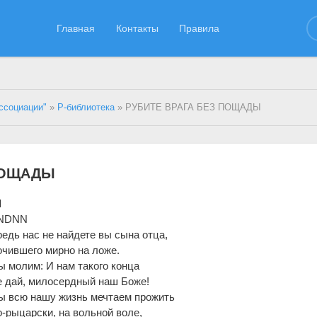
Главная
Контакты
Правила
ссоциации"
»
Р-библиотека
» РУБИТЕ ВРАГА БЕЗ ПОЩАДЫ
 ПОЩАДЫ
Ы
NDNN
едь нас не найдете вы сына отца,
чившего мирно на ложе.
 молим: И нам такого конца
 дай, милосердный наш Боже!
ы всю нашу жизнь мечтаем прожить
-рыцарски, на вольной воле,