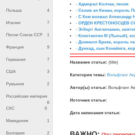
-
Адмирал Колчак, песня
-
Селив ап Кинан, король П
Польша
4
-
С Кем воевал Александр 
Италия
7
-
ОРДЕН КРЕСТОНОСЦЕВ С
-
Эгберт Англичанин, свято
Песни Союза ССР
1
-
Константин III (Лысый), к
-
Домналл Брекк, король с
Франция
9
-
Дунхад, сын Конайнга, ко
Германия
7
Название статьи:
{title}
США
3
Категория темы:
Вольфганг Ак
Румыния
2
Автор(ы) статьи:
Вольфганг Ак
Российская империя
Источник статьи:
8
СХС
0
Дата написания статьи:
Македония
1
ВАЖНО:
Болгария
2
При перепеч