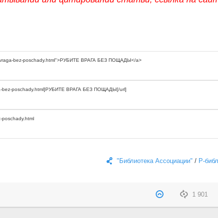
"Библиотека Ассоциации"
/
Р-биб
1 901