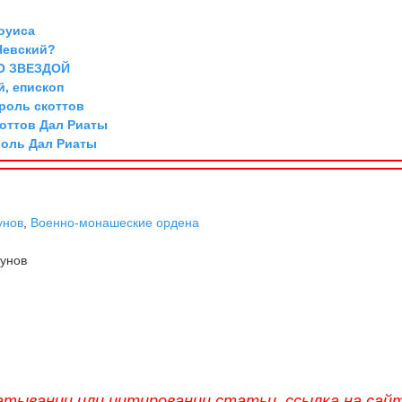
оуиса
Невский?
О ЗВЕЗДОЙ
й, епископ
ороль скоттов
коттов Дал Риаты
роль Дал Риаты
унов
,
Военно-монашеские ордена
унов
атывании или цитировании статьи, ссылка на сай