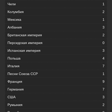
Чили
1
Колумбия
2
Мексика
1
Албания
3
Британская империя
2
Персидская империя
0
Испанская империя
3
Польша
4
Италия
7
Песни Союза ССР
1
Франция
9
Германия
7
США
3
Румыния
2