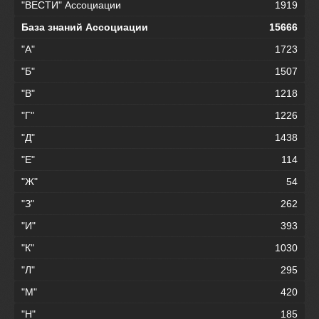
"ВЕСТИ" Ассоциации
1919
База знаний Ассоциации
15666
"А"
1723
"Б"
1507
"В"
1218
"Г"
1226
"Д"
1438
"Е"
114
"Ж"
54
"З"
262
"И"
393
"К"
1030
"Л"
295
"М"
420
"Н"
185