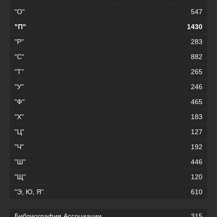
"О"
547
"П"
1430
"Р"
283
"С"
882
"Т"
265
"У"
246
"Ф"
465
"Х"
183
"Ц"
127
"Ч"
192
"Ш"
446
"Щ"
120
"Э, Ю, Я"
610
Библиография Ассоциации
315