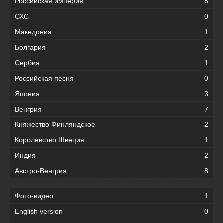
Российская империя
8
СХС
0
Македония
1
Болгария
2
Сербия
1
Российская песня
0
Япония
3
Венгрия
7
Княжество Финляндское
2
Королевство Швеция
1
Индия
2
Австро-Венгрия
8
Фото-видео
1
English version
0