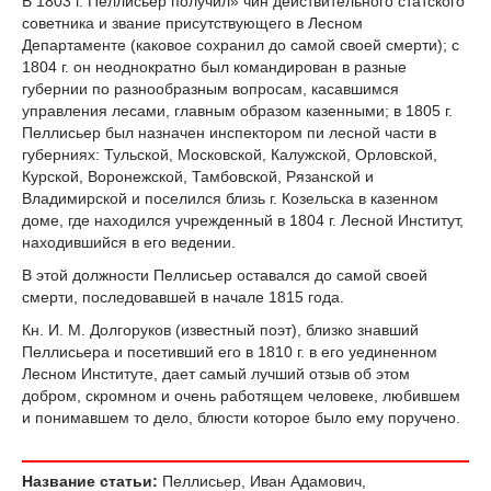
В 1803 г. Пеллисьер получил» чин действительного статского
советника и звание присутствующего в Лесном
Департаменте (каковое сохранил до самой своей смерти); с
1804 г. он неоднократно был командирован в разные
губернии по разнообразным вопросам, касавшимся
управления лесами, главным образом казенными; в 1805 г.
Пеллисьер был назначен инспектором пи лесной части в
губерниях: Тульской, Московской, Калужской, Орловской,
Курской, Воронежской, Тамбовской, Рязанской и
Владимирской и поселился близь г. Козельска в казенном
доме, где находился учрежденный в 1804 г. Лесной Институт,
находившийся в его ведении.
В этой должности Пеллисьер оставался до самой своей
смерти, последовавшей в начале 1815 года.
Кн. И. М. Долгоруков (известный поэт), близко знавший
Пеллисьера и посетивший его в 1810 г. в его уединенном
Лесном Институте, дает самый лучший отзыв об этом
добром, скромном и очень работящем человеке, любившем
и понимавшем то дело, блюсти которое было ему поручено.
Название статьи:
Пеллисьер, Иван Адамович,