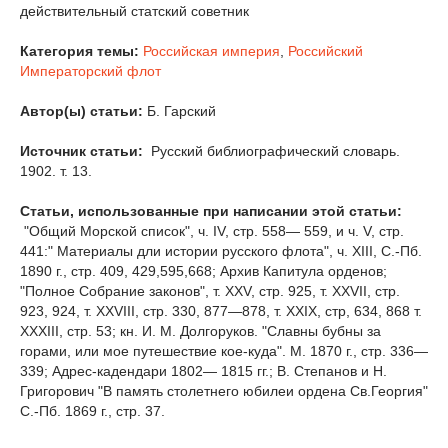
действительный статский советник
Категория темы:
Российская империя
,
Российский
Императорский флот
Автор(ы) статьи:
Б. Гарский
Источник статьи:
Русский библиографический словарь.
1902. т. 13.
Статьи, использованные при написании этой статьи:
"Общий Морской список", ч. IV, стр. 558— 559, и ч. V, стр.
441:" Материалы дли истории русского флота", ч. ХIII, С.-Пб.
1890 г., стр. 409, 429,595,668; Архив Капитула орденов;
"Полное Собрание законов", т. XXV, стр. 925, т. XXVII, стр.
923, 924, т. XXVIII, стр. 330, 877—878, т. XXIX, стр, 634, 868 т.
XXXIII, стр. 53; кн. И. М. Долгоруков. "Славны бубны за
горами, или мое путешествие кое-куда". М. 1870 г., стр. 336—
339; Адрес-кадендари 1802— 1815 гг.; В. Степанов и Н.
Григорович "В память столетнего юбилеи ордена Св.Георгия"
С.-Пб. 1869 г., стр. 37.