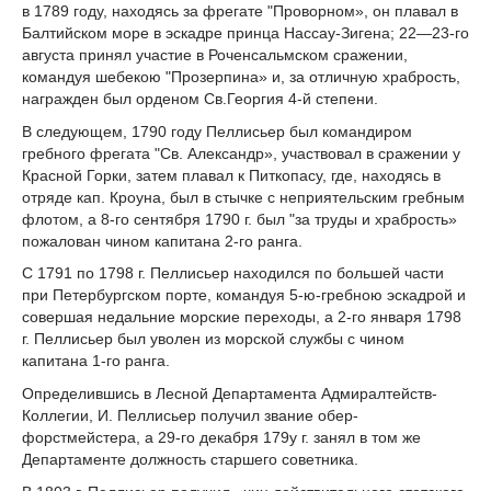
в 1789 году, находясь за фрегате "Проворном», он плавал в
Балтийском море в эскадре принца Нассау-Зигена; 22—23-го
августа принял участие в Роченсальмском сражении,
командуя шебекою "Прозерпина» и, за отличную храбрость,
награжден был орденом Св.Георгия 4-й степени.
В следующем, 1790 году Пеллисьер был командиром
гребного фрегата "Св. Александр», участвовал в сражении у
Красной Горки, затем плавал к Питкопасу, где, находясь в
отряде кап. Кроуна, был в стычке с неприятельским гребным
флотом, а 8-го сентября 1790 г. был "за труды и храбрость»
пожалован чином капитана 2-го ранга.
С 1791 по 1798 г. Пеллисьер находился по большей части
при Петербургском порте, командуя 5-ю-гребною эскадрой и
совершая недальние морские переходы, а 2-го января 1798
г. Пеллисьер был уволен из морской службы с чином
капитана 1-го ранга.
Определившись в Лесной Департамента Адмиралтейств-
Коллегии, И. Пеллисьер получил звание обер-
форстмейстера, а 29-го декабря 179у г. занял в том же
Департаменте должность старшего советника.