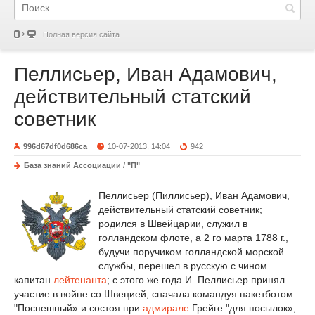
Полная версия сайта
Пеллисьер, Иван Адамович,
действительный статский
советник
996d67df0d686ca
10-07-2013, 14:04
942
База знаний Ассоциации
/
"П"
Пеллисьер (Пиллисьер), Иван Адамович,
действительный статский советник;
родился в Швейцарии, служил в
голландском флоте, а 2 го марта 1788 г.,
будучи поручиком голландской морской
службы, перешел в русскую с чином
капитан
лейтенанта
; с этого же года И. Пеллисьер принял
участие в войне со Швецией, сначала командуя пакетботом
"Поспешный» и состоя при
адмирале
Грейге "для посылок»;