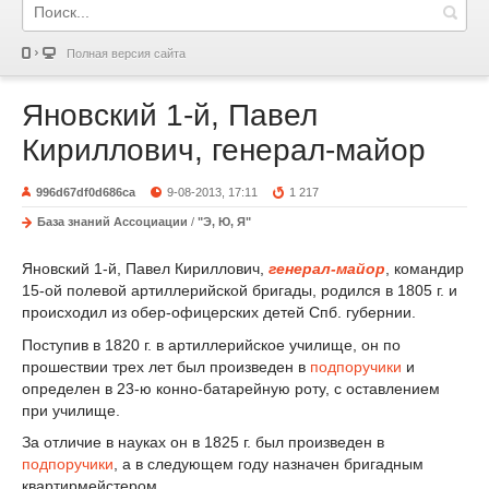
Полная версия сайта
Яновский 1-й, Павел
Кириллович, генерал-майор
996d67df0d686ca
9-08-2013, 17:11
1 217
База знаний Ассоциации
/
"Э, Ю, Я"
Яновский 1-й, Павел Кириллович,
генерал-майор
, командир
15-ой полевой артиллерийской бригады, родился в 1805 г. и
происходил из обер-офицерских детей Спб. губернии.
Поступив в 1820 г. в артиллерийское училище, он по
прошествии трех лет был произведен в
подпоручики
и
определен в 23-ю конно-батарейную роту, с оставлением
при училище.
За отличие в науках он в 1825 г. был произведен в
подпоручики
, а в следующем году назначен бригадным
квартирмейстером.