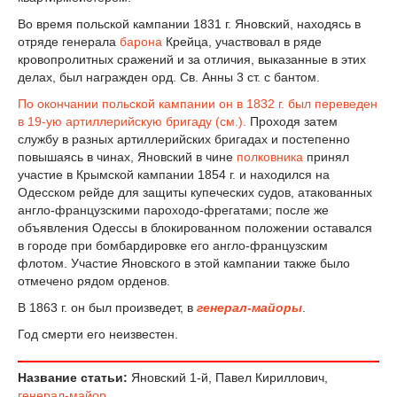
Во время польской кампании 1831 г. Яновский, находясь в
отряде генерала
барона
Крейца, участвовал в ряде
кровопролитных сражений и за отличия, выказанные в этих
делах, был награжден орд. Св. Анны 3 ст. с бантом.
По окончании польской кампании он в 1832 г. был переведен
в 19-ую артиллерийскую бригаду (см.).
Проходя затем
службу в разных артиллерийских бригадах и постепенно
повышаясь в чинах, Яновский в чине
полковника
принял
участие в Крымской кампании 1854 г. и находился на
Одесском рейде для защиты купеческих судов, атакованных
англо-французскими пароходо-фрегатами; после же
объявления Одессы в блокированном положении оставался
в городе при бомбардировке его англо-французским
флотом. Участие Яновского в этой кампании также было
отмечено рядом орденов.
В 1863 г. он был произведет, в
генерал-майоры
.
Год смерти его неизвестен.
Название статьи:
Яновский 1-й, Павел Кириллович,
генерал-майор