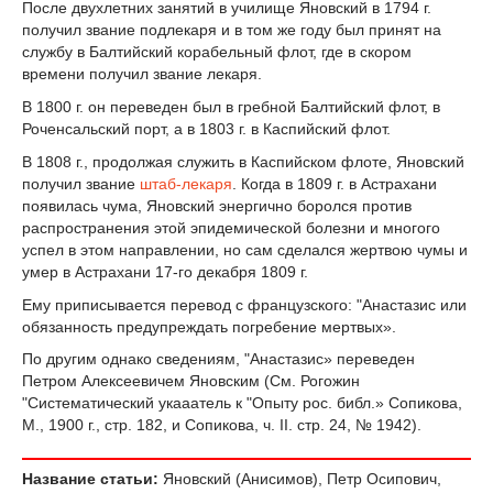
После двухлетних занятий в училище Яновский в 1794 г.
получил звание подлекаря и в том же году был принят на
службу в Балтийский корабельный флот, где в скором
времени получил звание лекаря.
В 1800 г. он переведен был в гребной Балтийский флот, в
Роченсальский порт, а в 1803 г. в Каспийский флот.
В 1808 г., продолжая служить в Каспийском флоте, Яновский
получил звание
штаб-лекаря
. Когда в 1809 г. в Астрахани
появилась чума, Яновский энергично боролся против
распространения этой эпидемической болезни и многого
успел в этом направлении, но сам сделался жертвою чумы и
умер в Астрахани 17-го декабря 1809 г.
Ему приписывается перевод с французского: "Анастазис или
обязанность предупреждать погребение мертвых».
По другим однако сведениям, "Анастазис» переведен
Петром Алексеевичем Яновским (См. Рогожин
"Систематический укааатель к "Опыту рос. библ.» Сопикова,
М., 1900 г., стр. 182, и Сопикова, ч. II. стр. 24, № 1942).
Название статьи:
Яновский (Анисимов), Петр Осипович,