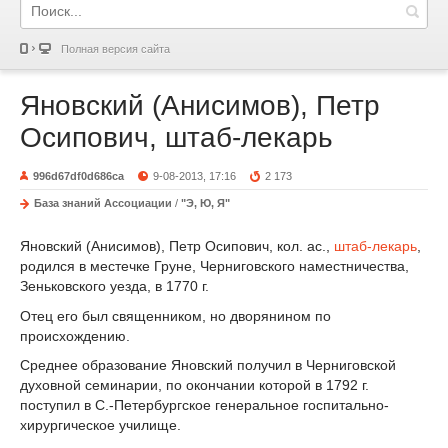
Полная версия сайта
Яновский (Анисимов), Петр
Осипович, штаб-лекарь
996d67df0d686ca
9-08-2013, 17:16
2 173
База знаний Ассоциации
/
"Э, Ю, Я"
Яновский (Анисимов), Петр Осипович, кол. ac.,
штаб-лекарь
,
родился в местечке Груне, Черниговского наместничества,
Зеньковского уезда, в 1770 г.
Отец его был священником, но дворянином по
происхождению.
Среднее образование Яновский получил в Черниговской
духовной семинарии, по окончании которой в 1792 г.
поступил в С.-Петербургское генеральное госпитально-
хирургическое училище.