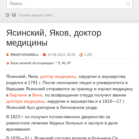
Полная версия сайта
Ясинский, Яков, доктор
медицины
996d67df0d686ca
14-08-2013, 20:33
1 287
База знаний Ассоциации
/
"Э, Ю, Я"
Ясинский, Яков,
доктор медицины
, хирургии и акушерства,
родился в 1791 г. После окончания лицея и университета в
Варшаве Ясинский отправился за границу и изучал медицину
в
Берлине
и
Вене
, по возвращении откуда получил звание
доктора медицины
, хирургии и акушерства и в 1816—17 г.
Ясинский был доктором в Липновском уезде.
В 1823 г. он получил потомственное дворянство за
ревностное лечение бедных больных и заслуги в деле
врачевания.
В 1830—31 г. Ясинский состоял врачом в больнице Св.