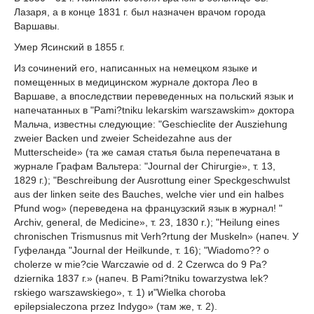
Лазаря, а в конце 1831 г. был назначен врачом города
Варшавы.
Умер Ясинский в 1855 г.
Из сочинений его, написанных на немецком языке и
помещенных в медицинском журнале доктора Лео в
Варшаве, а впоследствии переведенных на польский язык и
напечатанных в "Pami?tniku lekarskim warszawskim» доктора
Мальча, известны следующие: "Geschieclite der Ausziehung
zweier Backen und zweier Scheidezahne aus der
Mutterscheide» (та же самая статья была перепечатана в
журнале Графам Вальтера: "Journal der Chirurgie», т. 13,
1829 г.); "Beschreibung der Ausrottung einer Speckgeschwulst
aus der linken seite des Bauches, welche vier und ein halbes
Pfund wog» (переведена на французский язык в журнал! "
Archiv, general, de Medicine», т. 23, 1830 r.); "Heilung eines
chronischen Trismusnus mit Verh?rtung der Muskeln» (напеч. У
Гуфеланда "Journal der Heilkunde, т. 16); "Wiadomo?? o
cholerze w mie?cie Warczawie od d. 2 Czerwca do 9 Pa?
dziernika 1837 г.» (напеч. В Pami?tniku towarzystwa lek?
rskiego warszawskiego», т. 1) и"Wielka choroba
epilepsialeczona przez Indygo» (там же, т. 2).