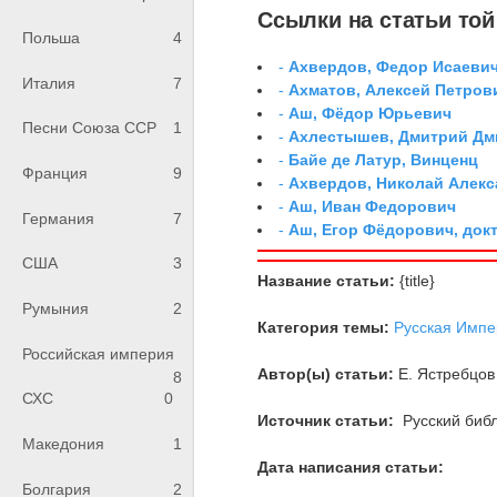
Ссылки на статьи той 
Польша
4
-
Ахвердов, Федор Исаевич
Италия
7
-
Ахматов, Алексей Петров
-
Аш, Фёдор Юрьевич
Песни Союза ССР
1
-
Ахлестышев, Дмитрий Дми
-
Байе де Латур, Винценц
Франция
9
-
Ахвердов, Николай Алекс
-
Аш, Иван Федорович
Германия
7
-
Аш, Егор Фёдорович, док
США
3
Название статьи:
{title}
Румыния
2
Категория темы:
Русская Импе
Российская империя
Автор(ы) статьи:
Е. Ястребцов
8
СХС
0
Источник статьи:
Русский библ
Македония
1
Дата написания статьи:
Болгария
2