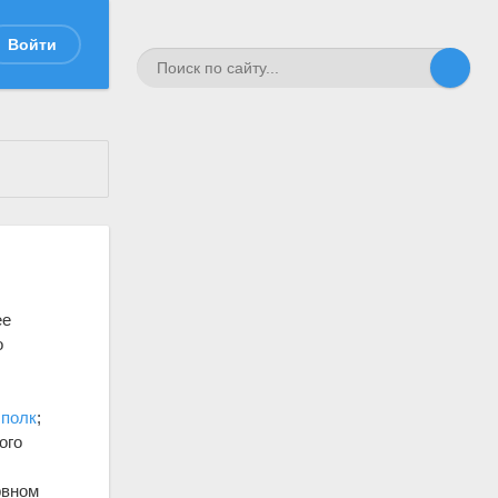
Войти
ее
о
й
полк
;
ого
рвном