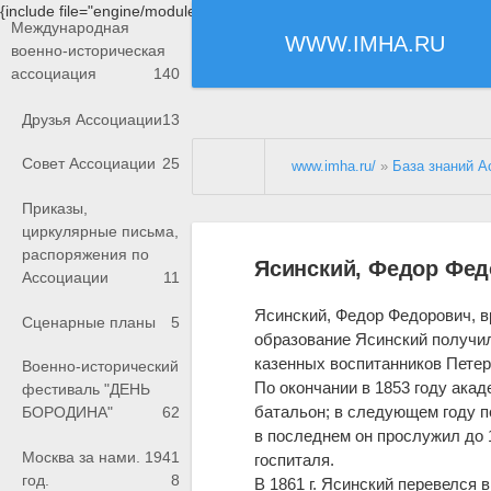
{include file="engine/modules/saperu/head.php"}
Международная
WWW.IMHA.RU
военно-историческая
ассоциация
140
Друзья Ассоциации
13
Совет Ассоциации
25
www.imha.ru/
»
База знаний А
Приказы,
циркулярные письма,
распоряжения по
Ясинский, Федор Фед
Ассоциации
11
Ясинский, Федор Федорович, вр
Сценарные планы
5
образование Ясинский получил 
казенных воспитанников Петер
Военно-исторический
По окончании в 1853 году ака
фестиваль "ДЕНЬ
батальон; в следующем году п
БОРОДИНА"
62
в последнем он прослужил до 1
Москва за нами. 1941
госпиталя.
год.
8
В 1861 г. Ясинский перевелся 