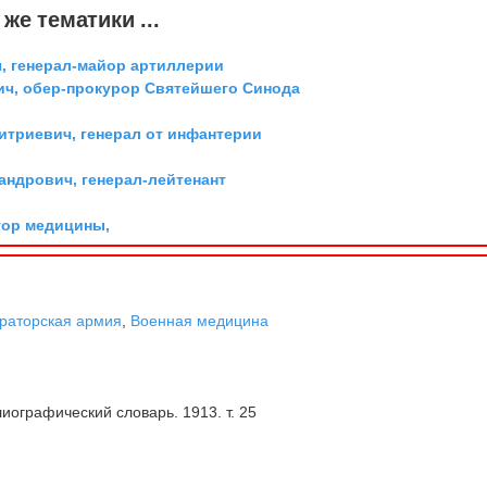
же тематики ...
, генерал-майор артиллерии
ич, обер-прокурор Святейшего Синода
триевич, генерал от инфантерии
андрович, генерал-лейтенант
тор медицины,
раторская армия
,
Военная медицина
иографический словарь. 1913. т. 25