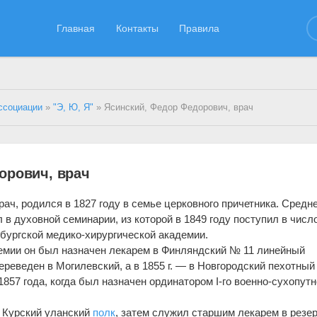
Главная
Контакты
Правила
ссоциации
»
"Э, Ю, Я"
» Ясинский, Федор Федорович, врач
орович, врач
ач, родился в 1827 году в семье церковного причетника. Средн
в духовной семинарии, из которой в 1849 году поступил в числ
бургской медико-хирургической академии.
демии он был назначен лекарем в Финляндский № 11 линейный
ереведен в Могилевский, а в 1855 г. — в Новгородский пехотны
857 года, когда был назначен ординатором I-го военно-сухопутн
в Курский уланский
полк
, затем служил старшим лекарем в резе