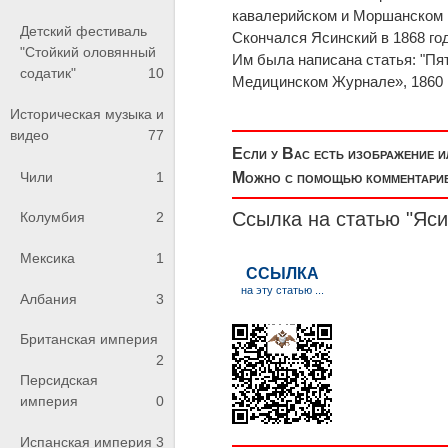
кавалерийском и Моршанском 
Детский фестиваль
Скончался Ясинский в 1868 год
"Стойкий оловянный
Им была написана статья: "Пят
содатик"
10
Медицинском Журнале», 1860 г., 
Историческая музыка и
видео
77
Если у Вас есть изображение 
Чили
1
Можно с помощью комментариев
Ссылка на статью "Яси
Колумбия
2
Мексика
1
Албания
3
Британская империя
2
Персидская
империя
0
Испанская империя
3