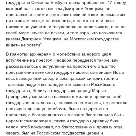
государство Симеона Бекбулатовича прибавлено: "И к вору,
который называется князем Дмитрием Углицким, не
приставам, и с ним и с его советники ни с кем не ссылатись
ни на какое лихо, и не изменити, и не отехати, и лиха
никакого не учинити, и государства не подискивати, и не по
своей мере ничего не искати, и того вора, что называется
князем Дмитрием Углецким, на Московском государстве
видети не хотети".
В грамотах архиереям о молебствии за нового царя
вступление на престол Феодора передается так же, как
рассказывалось о вступлении на престол его отца: "по
преставлении великого государя нашего, святейший Иов и
весь освященный собор и весь царский синклит, гости и
торговые люди и всенародное множество Российского
государства, Великую государыню царицу Марью
Григорьевну молили со слезами и милости просили, чтоб
государыня пожаловала, положила на милость, не оставила
нас сирых до конца погибнуть, была на царстве по
прежнему, а благородного сына своего благословила быть
царем и самодержцем; также и государю царевичу били
челом, чтоб пожаловал, по благословению и приказу отца
своего, был на Российском государстве царем и