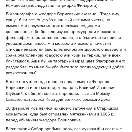
Романова (впоследствии патриарха Филарета).
В Хронографе о Феодоре Борисовиче сказано: "Тогда ему
сущу 16-ти лет. Аще убо и юн сый летными числы, но
смыслом и разумом многих превзыде сединами
совершенных: бе бо зело изучен премудрости и всякого
философского естественнословия, и о благочестии присно
упражняшеся; злобы ж и мерзости и всякого нечестия
отнюдь ненавистен бысть; телесною же добротою вовраста и
зрака благолепною красотою аки крии вь терниц паче всех
блисташося. Аще бы не тартарный мраз цвет благородия его
раздробил, то мнел бы убо быти того плоду чудесну и добре
всячоствонном".
Более полутора года прошло после смерти Феодора
Борисовича и его матери, когда царь Василий Иванович
Шуйский, с общего совета, определил звать в Москву
бывшего патриарха Иова для великого земского дела.
20 февраля Иов явился из своего заточения в Старицком
монастыре, куда был отправлен мятежниками в 1605 г.,
перед убиением Феодора Борисовича.
В Успенский Собор прибыли царь, все духовный и светские