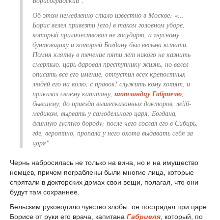
Борисоградский".
Об этом немедленно стало известно в Москве: «...
Борис велел привезти [его] в таком головном уборе,
который приличествовал не государю, а гнусному
бунтовщику и который Богдану был весьма кстати.
Помня клятву в течение пяти лет никого не казнить
смертью, царь даровал преступнику жизнь, но велел
описать все его имение, отпустил всех крепостных
людей его на волю, с правок! служить кому хотят, и
приказал своему капитану,
шотландцу Габриелю
,
бывшему, до приезда вышесказанных докторов, лейб-
медиком, вырвать у самодельного царя, Богдана,
длинную густую бороду; после чего сослал его в Сибирь,
где, вероятно, пропала у него охота выдавать себя за
царя"
Чернь набросилась не только на вина, но и на имущество
немцев, причем пограблены были многие лица, которые
спрятали в докторских домах свои вещи, полагал, что они
будут там сохраннее.
Бельским руководило чувство злобы: он пострадал при царе
Борисе от руки его врача, капитана
Габриеля
, который, по