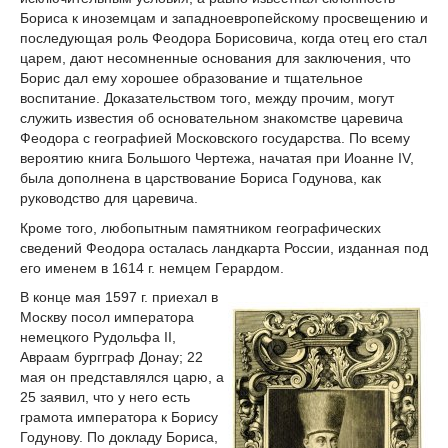
Бориса к иноземцам и западноевропейскому просвещению и
последующая роль Феодора Борисовича, когда отец его стал
царем, дают несомненные основания для заключения, что
Борис дал ему хорошее образование и тщательное
воспитание. Доказательством того, между прочим, могут
служить известия об основательном знакомстве царевича
Феодора с географией Московского государства. По всему
вероятию книга Большого Чертежа, начатая при Иоанне IV,
была дополнена в царствование Бориса Годунова, как
руководство для царевича.
Кроме того, любопытным памятником географических
сведений Феодора осталась ландкарта России, изданная под
его именем в 1614 г. немцем Герардом.
В конце мая 1597 г. приехал в
Москву посол императора
немецкого Рудольфа II,
Авраам бургграф Донау; 22
мая он представлялся царю, а
25 заявил, что у него есть
грамота императора к Борису
Годунову. По докладу Бориса,