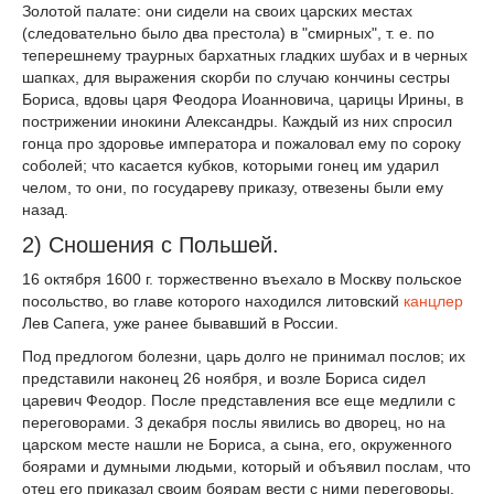
Золотой палате: они сидели на своих царских местах
(следовательно было два престола) в "смирных", т. е. по
теперешнему траурных бархатных гладких шубах и в черных
шапках, для выражения скорби по случаю кончины сестры
Бориса, вдовы царя Феодора Иоанновича, царицы Ирины, в
пострижении инокини Александры. Каждый из них спросил
гонца про здоровье императора и пожаловал ему по сороку
соболей; что касается кубков, которыми гонец им ударил
челом, то они, по государеву приказу, отвезены были ему
назад.
2) Сношения с Польшей.
16 октября 1600 г. торжественно въехало в Москву польское
посольство, во главе которого находился литовский
канцлер
Лев Сапега, уже ранее бывавший в России.
Под предлогом болезни, царь долго не принимал послов; их
представили наконец 26 ноября, и возле Бориса сидел
царевич Феодор. После представления все еще медлили с
переговорами. 3 декабря послы явились во дворец, но на
царском месте нашли не Бориса, а сына, его, окруженного
боярами и думными людьми, который и объявил послам, что
отец его приказал своим боярам вести с ними переговоры.