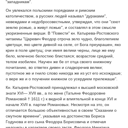
"западникам".
Он увлекался польскими порядками и римским
католичеством, а русских людей называл "дураками",
невеждами и недобросовестными, утверждая, что они "сеют
землю рожью, а живут ложью", и составлял в этом смысле
укоризненные вирши. В "Повести" кн. Катырева-Ростовского
читаемы "Царевич Феодор отроча зело чудно, благолепием
цветущи, яко цвете дивной на селе, от Бога преукрашен, яко
крин в поле цветущ; очи имея велики черны, лице же ему
бело, млечною белостию блистаяся; возрастом средний,
телом изобилен. Научен же бе от отца своего книжному
почитанию, во ответех дивен и сладкоречив велми;
пустотное же и гнило слово никогда же из уст его исхождаше;
о вере же и о поучении книжном со усердием прилежаше".
Кн. Катырев-Ростовский принадлежал к высшей московской
знати XVI— ХVII вв., а по жене (Татьяне Феодоровне
Романовой † 1611 г.) к видной и влиятельной в конце XVI и
начале ХVII в. партии Романовых. Несмотря на это, он
отличается большою объективностью в своем "Сказании о
смутном времени", указывая на достоинства Бориса
Годунова и его сына Феодора Борисовича и отмечая
недочеты в характере своего тестя, Феодора Никитича