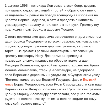
1 августа 1598 г. патриарх Иов созвать всех бояр, дворян,
приказных, служилых людей и гостей и обратился к ним с
назидательной речью по поводу всенародная избрания на
царство Бориса Годунова, а затем предложил написать
утвержденную грамоту и приложить к ней руки. Грамоту эту
подписали и сам Борис, и царевич Феодор.
С этого времени имя царевича встречается рядом с именем
царя Бориса Феодоровича во всех грамотах как новых, так и
подтверждающих прежние царские грамоты, например
тарханные грамоты разным монастырям и жалованную
грамоту патриарху Иову. Для примера приведем
подтвердительную надпись на обороте грамоты царя
Феодора Иоанновича, данной им вдове старшего его брата
Иоанна Иоанновича, старице Александре, на дворцовое
село Бережок с деревнями и угодьями, в Суздальском уезде.
"Божиею милостию мы Великий Государь Царь и
Великий
князь
Борис Феодорович, всеа Русiи Самодержец, и сын наш
Царевич князь Феодор Борисович всеа Русiи, по сей грамоте
царицу старицу Александру пожаловали, сее у нее грамоты
рудити не велели никому ничем, а велели ходити по тому,
как в сей грамоте писано".