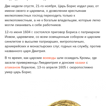
Две недели спустя, 21-го ноября, Царь Борис издал указ, от
имени своего и царевича, о дозволении крестьянам
мелкопоместных господ переходить только к
мелкопоместным, а не к богатым владельцам, которые легко
могли сманивать к себе работников.
12-го июня 1604 г. состоялся приговор Бориса с патриархом
Иовом, царевичем, со всем освященным собором и царским
синклитом о высылке патриарших, митрополичьих,
архиерейских и монастырских слуг, годных на службу, против
названного царя Дмитрия.
В то время, как царские
воеводы
шли осаждать Кромы, где
засели приверженцы Лжедмитрия и донские
казаки
с
атаманом
Корелою, 13-го апреля 1605 г. скоропостижно
умер царь Борис.