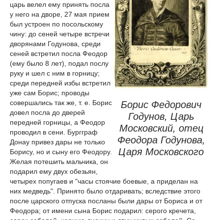
царь велел ему принять посла
у него на дворе, 27 мая прием
был устроен по посольскому
чину: до сеней четыре встречи
дворянами Годунова, среди
сеней встретил посла Феодор
(ему было 8 лет), подал послу
руку и шел с ним в горницу;
среди передней избы встретил
уже сам Борис; проводы
совершались так же, т. е. Борис
Борис Федорович
довел посла до дверей
Годунов, Царь
передней горницы, а Феодор
Московский, отец
проводил в сени. Бургграф
Феодора Годунова,
Донау привез дары не только
Царя Московского
Борису, но и сыну его Феодору.
Желая потешить мальчика, он
подарил ему двух обезьян,
четырех попугаев и "часы стоячие боевые, а приделан на
них медведь". Принято было отдаривать; вследствие этого
после царского отпуска посланы были дары от Бориса и от
Феодора; от имени сына Борис подарил: серого кречета,