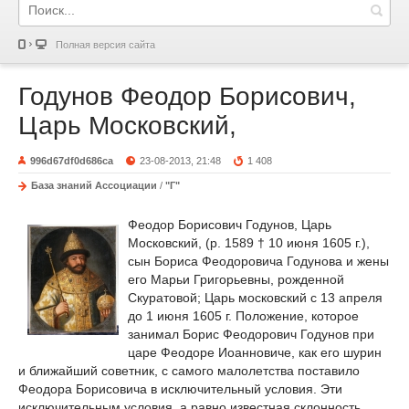
Полная версия сайта
Годунов Феодор Борисович,
Царь Московский,
996d67df0d686ca
23-08-2013, 21:48
1 408
База знаний Ассоциации
/
"Г"
Феодор Борисович Годунов, Царь
Московский, (р. 1589 † 10 июня 1605 г.),
сын Бориса Феодоровича Годунова и жены
его Марьи Григорьевны, рожденной
Скуратовой; Царь московский с 13 апреля
до 1 июня 1605 г. Положение, которое
занимал Борис Феодорович Годунов при
царе Феодоре Иоанновиче, как его шурин
и ближайший советник, с самого малолетства поставило
Феодора Борисовича в исключительный условия. Эти
исключительным условия, а равно известная склонность