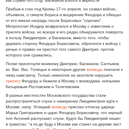
как служил его отцу. Басманов клялся в верности.
Прибыв в стан под Кромы 17-го апреля, он созвал войско,
объявила, о смерти Бориса и воцарении Феодора и обещал
от его имени награды после Борисовых "сорочин".
Митрополит Исидор возвратился в Москву с известием о
присяге войска, но вскоре в его рядах обнаружился поворота
в пользу Лжедмитрия, и Басманов, вместо того, чтобы
держать сторону Феодора Борисовича, обратился к войску с
речью о правах на престол того самого Дмитрия, против
которого они сражались.
Полки присягнули мнимому Дмитрию; Басманов, Салтыков,
кн. Вас. Вас. Голицын и некоторые другие
воеводы
поехали к
нему навстречу. Только немногие не захотели нарушить
присягу
Феодору и бежали в Москву с воеводами, князьями
Катыревым-Ростовским и Телятевским.
В разных местностях Московского государства стали
распространяться слухи о намерении Лжедимитрия идти к
Москве; напр. Углицкий
воевода
прислал отписку царице
Марье Григорьевне и царю Феодору Борисовичу, что черный
поп Антоний распускает слухи, будто бы Лжедмитрий пишет
в грамотах: "а яз де буду к Москве как станет на дереве лист