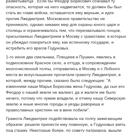
разметыватца". Если бы Феодор Борисович сознавал ту
опасность, которая на него надвигается, то должен бы был
стать во главе войска, оставшегося ему верным, и идти
против Лжедмитрия. Московское правительство не
принимало, однако никаких мер для охраны юного царя и
столицы и ограничивалось тем, что перехватывало гонцов,
присылаемых Лжедмитрием в Москву с грамотами, в которых
он убеждал покориться ему, как истинному государю, и
истребить его врагов Годуновых.
1-го июня два смельчака, Плещеев и Пушкин, явились в
подмосковное Красное село, а оттуда, в сопровождении
многочисленной толпы, отправились в Москву и с Лобного
места во всеуслышание прочитали грамоту Лжедмитрия, в
которой, между прочим, сказано было следующее: "А
изменники наши Марья Борисова жена Годунова, да сын его
Феодор о нашей земле не жалеют, да и жалети им было
нечего, потому что чужим владели, и отчину нашу Сиверскую
землю и иные многие городы и уезды равориша и
православных християн не в вине побили".
Грамота Лжедмитрия подействовала на толпу зажигающим
образом: решили принести ему повинную, а Годуновых взять
под стражу. Некоторые бояре, по совету патриарха, вышли