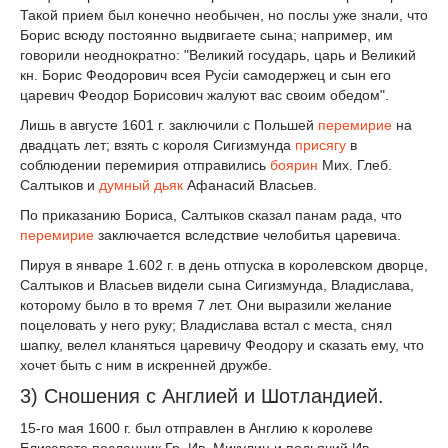
Такой прием был конечно необычен, но послы уже знали, что
Борис всюду постоянно выдвигаете сына; например, им
говорили неоднократно: "Великий государь, царь и Великий
кн. Борис Феодорович всея Русiи самодержец и сын его
царевич Феодор Борисович жалуют вас своим обедом".
Лишь в августе 1601 г. заключили с Польшей
перемирие
на
двадцать лет; взять с короля Сигизмунда
присягу
в
соблюдении перемирия отправились
боярин
Мих. Глеб.
Салтыков и
думный дьяк
Афанасий Власьев.
По приказанию Бориса, Салтыков сказал панам рада, что
перемирие
заключается вследствие челобитья царевича.
Пируя в январе 1.602 г. в день отпуска в королевском дворце,
Салтыков и Власьев видели сына Сигизмунда, Владислава,
которому было в то время 7 лет. Они выразили желание
поцеловать у него руку; Владислава встал с места, снял
шапку, велел кланяться царевичу Феодору и сказать ему, что
хочет быть с ним в искренней дружбе.
3) Сношения с Англией и Шотландией.
15-го мая 1600 г. был отправлен в Англию к королеве