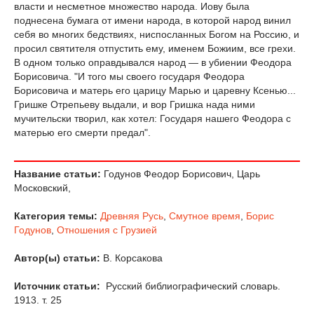
власти и несметное множество народа. Иову была
поднесена бумага от имени народа, в которой народ винил
себя во многих бедствиях, ниспосланных Богом на Россию, и
просил святителя отпустить ему, именем Божиим, все грехи.
В одном только оправдывался народ — в убиении Феодора
Борисовича. "И того мы своего государя Феодора
Борисовича и матерь его царицу Марью и царевну Ксенью...
Гришке Отрепьеву выдали, и вор Гришка нада ними
мучительски творил, как хотел: Государя нашего Феодора с
матерью его смерти предал".
Название статьи:
Годунов Феодор Борисович, Царь
Московский,
Категория темы:
Древняя Русь
,
Смутное время
,
Борис
Годунов
,
Отношения с Грузией
Автор(ы) статьи:
В. Корсакова
Источник статьи:
Русский библиографический словарь.
1913. т. 25