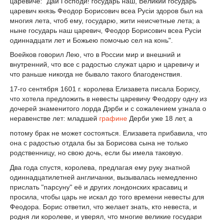
царевиче: "Дай Господи! государь наш, Великий государь
царевич князь Феодор Борисович всеа Русiи здоров был на
многия лета, чтоб ему, государю, жити неисчетные лета; а
ныне государь наш царевич, Феодор Борисович всеа Русiи
одиннадцати лет и Божьею помочью сел на конь".
Воейков говорил Лею, что в России мир и внешний и
внутренний, что все с радостью служат царю и царевичу и
что раньше никогда не бывало такого благоденствия.
17-го сентября 1601 г. королева Елизавета писала Борису,
что хотела предложить в невесты царевичу Феодору одну из
дочерей знаменитого лорда Дэрби и с сожалением узнала о
неравенстве лет: младшей
графине
Дерби уже 18 лет, а
потому брак не может состояться. Елизавета прибавила, что
она с радостью отдала бы за Борисова сына не только
родственницу, но свою дочь, если бы имела таковую.
Два года спустя, королева, предлагая ему руку знатной
одиннадцатилетней англичанки, вызывалась немедленно
прислать "парсуну" её и других лондонских красавиц и
просила, чтобы царь не искал до того времени невесты для
Феодора. Борис ответил, что желает знать, кто невеста, и
родня ли королеве, и уверял, что многие великие государи