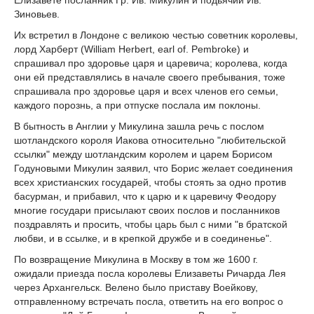
Елизавете посланник Гр. Ив. Микулин и подьячий Ив.
Зиновьев.
Их встретил в Лондоне с великою честью советник королевы,
лорд Харберт (William Herbert, earl of. Pembroke) и
спрашивал про здоровье царя и царевича; королева, когда
они ей представлялись в начале своего пребывания, тоже
спрашивала про здоровье царя и всех членов его семьи,
каждого порознь, а при отпуске послала им поклоны.
В бытность в Англии у Микулина зашла речь с послом
шотландского короля Иакова относительно "любительской
ссылки" между шотландским королем и царем Борисом
Годуновыми Микулин заявил, что Борис желает соединения
всех христианских государей, чтобы стоять за одно против
басурман, и прибавил, что к царю и к царевичу Феодору
многие государи присылают своих послов и посланников
поздравлять и просить, чтобы царь был с ними "в братской
любви, и в ссылке, и в крепкой дружбе и в соединенье".
По возвращение Микулина в Москву в том же 1600 г.
ожидали приезда посла королевы Елизаветы Ричарда Лея
через Архангельск. Велено было приставу Воейкову,
отправленному встречать посла, ответить на его вопрос о