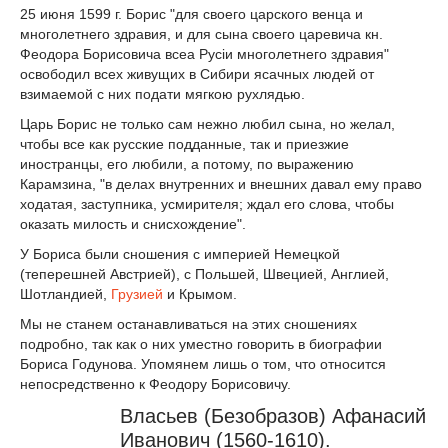
25 июня 1599 г. Борис "для своего царского венца и
многолетнего здравия, и для сына своего царевича кн.
Феодора Борисовича всеа Русiи многолетнего здравия"
освободил всех живущих в Сибири ясачных людей от
взимаемой с них подати мягкою рухлядью.
Царь Борис не только сам нежно любил сына, но желал,
чтобы все как русские подданные, так и приезжие
иностранцы, его любили, а потому, по выражению
Карамзина, "в делах внутренних и внешних давал ему право
ходатая, заступника, усмирителя; ждал его слова, чтобы
оказать милость и снисхождение".
У Бориса были сношения с империей Немецкой
(теперешней Австрией), с Польшей, Швецией, Англией,
Шотландией,
Грузией
и Крымом.
Мы не станем останавливаться на этих сношениях
подробно, так как о них уместно говорить в биографии
Бориса Годунова. Упомянем лишь о том, что относится
непосредственно к Феодору Борисовичу.
Власьев (Безобразов) Афанасий
Иванович (1560-1610).