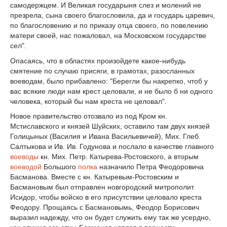
самодержцем. И Великая государыня слез и молений не
презрела, сына своего благословила, да и государь царевич,
по благословению и по приказу отца своего, по повелению
матери своей, нас пожаловал, на Московском государстве
сел".
Опасаясь, что в областях произойдете какое-нибудь
смятение по случаю присяги, в грамотах, разосланных
воеводам, было прибавлено: "Берегли бы накрепко, чтоб у
вас всякие люди нам крест целовали, и не было б ни одного
человека, который бы нам креста не целовал".
Новое правительство отозвало из под Кром кн.
Мстиславского и князей Шуйских, оставило там двух князей
Голицыных (Василия и Ивана Васильевичей), Мих. Глеб.
Салтыкова и Ив. Ив. Годунова и послало в качестве главного
воеводы
кн. Мих. Петр. Катырева-Ростовского, а вторым
воеводой
Большого
полка
назначило Петра Феодоровича
Басманова. Вместе с кн. Катыревым-Ростовским и
Басмановым был отправлен новгородский митрополит
Исидор, чтобы войско в его присутствии целовало креста
Феодору. Прощаясь с Басмановымь, Феодор Борисович
выразил надежду, что он будет служить ему так же усердно,