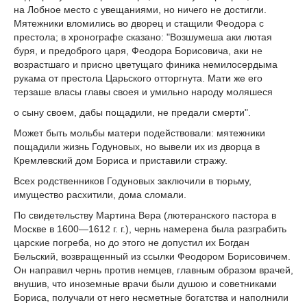
на Лобное место с увещаниями, но ничего не достигли.
Мятежники вломились во дворец и стащили Феодора с
престола; в хронографе сказано: "Возшумеша аки лютая
буря, и предоброго царя, Феодора Борисовича, аки не
возрастшаго и присно цветущаго финика немилосердыма
рукама от престола Царьского отторгнута. Мати же его
терзаше власы главы своея и умильно народу моляшеся
о сыну своем, дабы пощадили, не предали смерти".
Может быть мольбы матери подействовали: мятежники
пощадили жизнь Годуновых, но вывели их из дворца в
Кремлевский дом Бориса и приставили стражу.
Всех родственников Годуновых заключили в тюрьму,
имущество расхитили, дома сломали.
По свидетельству Мартина Вера (лютеранского пастора в
Москве в 1600—1612 г. г.), чернь намерена была разграбить
царские погреба, но до этого не допустил их Богдан
Бельский, возвращенный из ссылки Феодором Борисовичем.
Он направил чернь против немцев, главным образом врачей,
внушив, что иноземные врачи были душою и советниками
Бориса, получали от него несметные богатства и наполнили