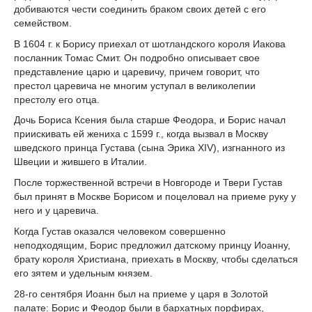
добиваются чести соединить браком своих детей с его
семейством.
В 1604 г. к Борису приехал от шотландского короля Иакова
посланник Томас Смит. Он подробно описывает свое
представление царю и царевичу, причем говорит, что
престол царевича не многим уступал в великолепии
престолу его отца.
Дочь Бориса Ксения была старше Феодора, и Борис начал
приискивать ей жениха с 1599 г., когда вызвал в Москву
шведского принца Густава (сына Эрика XIV), изгнанного из
Швеции и жившего в Италии.
После торжественной встречи в Новгороде и Твери Густав
был принят в Москве Борисом и поцеловал на приеме руку у
него и у царевича.
Когда Густав оказался человеком совершенно
неподходящим, Борис предложил датскому принцу Иоанну,
брату короля Христиана, приехать в Москву, чтобы сделаться
его зятем и удельным князем.
28-го сентября Иоанн был на приеме у царя в Золотой
палате: Борис и Феодор были в бархатных порфирах,