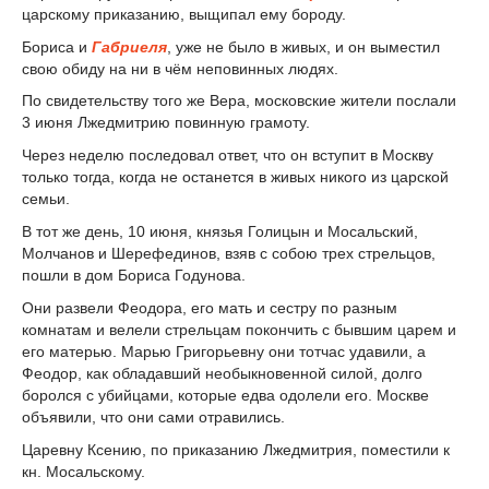
царскому приказанию, выщипал ему бороду.
Бориса и
Габриеля
, уже не было в живых, и он выместил
свою обиду на ни в чём неповинных людях.
По свидетельству того же Вера, московские жители послали
3 июня Лжедмитрию повинную грамоту.
Через неделю последовал ответ, что он вступит в Москву
только тогда, когда не останется в живых никого из царской
семьи.
В тот же день, 10 июня, князья Голицын и Мосальский,
Молчанов и Шерефединов, взяв с собою трех стрельцов,
пошли в дом Бориса Годунова.
Они развели Феодора, его мать и сестру по разным
комнатам и велели стрельцам покончить с бывшим царем и
его матерью. Марью Григорьевну они тотчас удавили, а
Феодор, как обладавший необыкновенной силой, долго
боролся с убийцами, которые едва одолели его. Москве
объявили, что они сами отравились.
Царевну Ксению, по приказанию Лжедмитрия, поместили к
кн. Мосальскому.