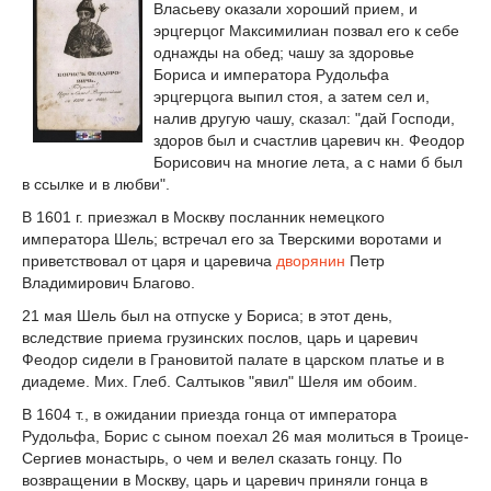
Власьеву оказали хороший прием, и
эрцгерцог Максимилиан позвал его к себе
однажды на обед; чашу за здоровье
Бориса и императора Рудольфа
эрцгерцога выпил стоя, а затем сел и,
налив другую чашу, сказал: "дай Господи,
здоров был и счастлив царевич кн. Феодор
Борисович на многие лета, а с нами б был
в ссылке и в любви".
В 1601 г. приезжал в Москву посланник немецкого
императора Шель; встречал его за Тверскими воротами и
приветствовал от царя и царевича
дворянин
Петр
Владимирович Благово.
21 мая Шель был на отпуске у Бориса; в этот день,
вследствие приема грузинских послов, царь и царевич
Феодор сидели в Грановитой палате в царском платье и в
диадеме. Мих. Глеб. Салтыков "явил" Шеля им обоим.
В 1604 т., в ожидании приезда гонца от императора
Рудольфа, Борис с сыном поехал 26 мая молиться в Троице-
Сергиев монастырь, о чем и велел сказать гонцу. По
возвращении в Москву, царь и царевич приняли гонца в