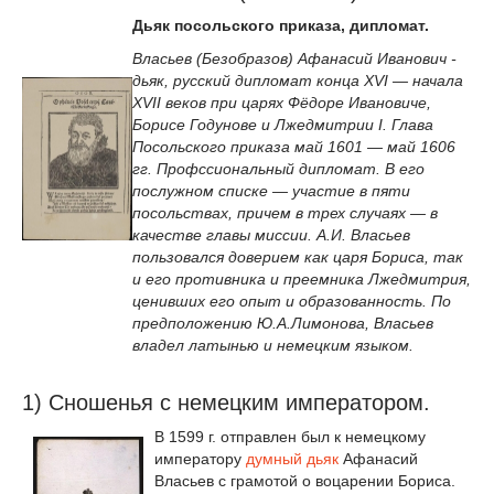
Дьяк посольского приказа, дипломат.
Власьев (Безобразов) Афанасий Иванович -
дьяк, русский дипломат конца XVI — начала
XVII веков при царях Фёдоре Ивановиче,
Борисе Годунове и Лжедмитрии I. Глава
Посольского приказа май 1601 — май 1606
гг. Профссиональный дипломат. В его
послужном списке — участие в пяти
посольствах, причем в трех случаях — в
качестве главы миссии. А.И. Власьев
пользовался доверием как царя Бориса, так
и его противника и преемника Лжедмитрия,
ценивших его опыт и образованность. По
предположению Ю.А.Лимонова, Власьев
владел латынью и немецким языком.
1) Сношенья с немецким императором.
В 1599 г. отправлен был к немецкому
императору
думный дьяк
Афанасий
Власьев с грамотой о воцарении Бориса.