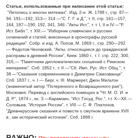
Статьи, использованные при написании этой статьи:
"Летопись о многих мятежах". Изд. 2-е. Ж. 1788 г., стр. 87—
94. 191—192, 313— 314.—"С. Г. Г. и Д.", т. II, стр. 161—157,
164, 187—190, 192, 341, 346.-"Акты Ист.", т. т. I, II и IV.—"Р.
Ист. Библ.", т. XIII.— "Изборник славянских и русских
сочинений и статей, внесенных в хронографы русской
редакции". Собр. и изд. А. Попов, М. 1869 г., стр. 290—292.
— Федотов-Чеховский, "Акты, относящиеся до гражданской
расправы в древней России", Киев. 1860 г., т. I. стр. 222, 300,
315,— "Памятники дипломатических сношений с Римскою
империею". Спб. 1852 г., т. II.—"Сб. Имп. Рус. Ист. Общ.", т.
38.—"Сказания современников о Димитрии Самозванце".
Спб. 1837 г., ч. I.— Берг, ч. III. Маржерет, Джон Мильтон
(знаменитый автор "Потерянного и Возвращенного рая"),
Московия. Перевод с английского помещен в "Чт. М. О. И. и
Д. Р.", 1874 г., кн. 3.—Карамзин, "Ист. Госуд. Рос.", т.т. X—XII.—
Соловьев, "История России", т. VIII.— С. Ф. Платонов,
"Древнерусские сказания и повести о смутном времени XVII
в., как исторический источник", Спб. 1888 г.
ВАЖНО: