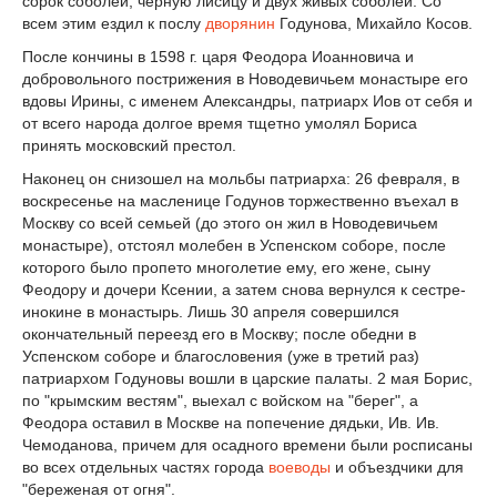
сорок соболей, черную лисицу и двух живых соболей. Со
всем этим ездил к послу
дворянин
Годунова, Михайло Косов.
После кончины в 1598 г. царя Феодора Иоанновича и
добровольного пострижения в Новодевичьем монастыре его
вдовы Ирины, с именем Александры, патриарх Иов от себя и
от всего народа долгое время тщетно умолял Бориса
принять московский престол.
Наконец он снизошел на мольбы патриарха: 26 февраля, в
воскресенье на масленице Годунов торжественно въехал в
Москву со всей семьей (до этого он жил в Новодевичьем
монастыре), отстоял молебен в Успенском соборе, после
которого было пропето многолетие ему, его жене, сыну
Феодору и дочери Ксении, а затем снова вернулся к сестре-
инокине в монастырь. Лишь 30 апреля совершился
окончательный переезд его в Москву; после обедни в
Успенском соборе и благословения (уже в третий раз)
патриархом Годуновы вошли в царские палаты. 2 мая Борис,
по "крымским вестям", выехал с войском на "берег", а
Феодора оставил в Москве на попечение дядьки, Ив. Ив.
Чемоданова, причем для осадного времени были росписаны
во всех отдельных частях города
воеводы
и объездчики для
"береженая от огня".