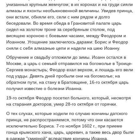
унизанных крупным жемчугом; в их коронах и на груди сияли
алмазы и яхонты необыкновенной величины. Увидев принца,
они встали, обняли его, сели с ним рядом и долго
беседовали. Во время обеда в Грановитой палате царь
сидел на золотом троне за серебряным столом, под
висящею короною с боевыми часами, между Феодором и
Иоанном. Угощение заключилось дарами: Борис и Феодор
сняли с себя алмазные цепи и надели на шею Иоанну.
Обручение и свадьбу отложили до зимы. Иоанн остался в
Москве, а царь с семьей отправился на богомолье в Троице-
Сергиев монастырь; Феодор ехал верхом, и лошадь его вели
под уздцы. Девять дней пробыли они на богомолье; на
обратном пути, на стану в Братовщине, 16-го октября царь
получил известие о болезни Иоанна.
19-го октября Феодор посетил больного, который, несмотря
на старания докторов, умер 28-го октября от горячки.
О тех слухах, которые ходили по случаю кончины датского
принца, не распространяемся, потому что они касаются
исключительно Бориса. 7-го ноября 1602 г., при приеме
гонца крымского хана, царь, царевич, а также весь двор были
в одежде "смирной" вследствие кончины Иоанна.