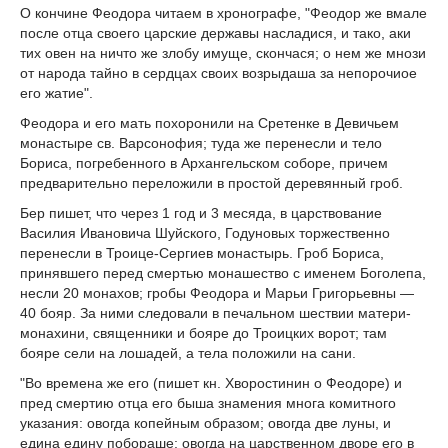
О кончине Феодора читаем в хронографе, "Феодор же вмале
после отца своего царские державы насладися, и тако, аки
тих овен на ничто жe злобу имуще, скончася; о нем же мнози
от народа тайно в сердцах своих возрыдаша за непорочиое
его жатие".
Феодора и его мать похоронили на Сретенке в Девичьем
монастыре св. Варсонофия; туда же перенесли и тело
Бориса, погребенного в Архангельском соборе, причем
предварительно переложили в простой деревянный гроб.
Бер пишет, что через 1 год и 3 месяда, в царствование
Василия Ивановича Шуйского, Годуновых торжественно
перенесли в Троице-Сергиев монастырь. Гроб Бориса,
принявшего перед смертью монашество с именем Боголепа,
несли 20 монахов; гробы Феодора и Марьи Григорьевны —
40 бояр. За ними следовали в печальном шествии матери-
монахини, священники и бояре до Троицких ворот; там
бояре сели на лошадей, а тела положили на сани.
"Во времена же его (пишет кн. Хворостинин о Феодоре) и
пред смертию отца его быша знамения многа комитного
указания: овогда копейным образом; овогда две луны, и
едина едину побораше; овогда на царственном дворе его в