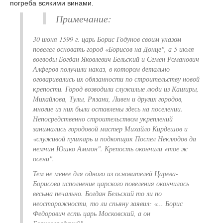
погреба всякими винами.
Примечание:
30 июня 1599 г. царь Борис Годунов своим указом
повелел основать город «Борисов на Донце", а 5 июля
воеводы Богдан Яковлевич Бельский и Семен Романович
Алферов получили наказ, в котором детально
оговаривались их обязанности по строительству новой
крепости. Город возводили служилые люди из Каширы,
Михайлова, Тулы, Рязани, Ливен и других городов,
многие из них были оставлены здесь на поселении.
Непосредственно строительством укреплений
занимались городовой мастер Михайло Кирдешов и
«служивой пушкарь и подкопщик Поспел Неклюдов да
немчин Юшко Аммон". Крепость окончили «тое ж
осени".
Тем не менее для одного из основателей Царева-
Борисова исполнение царского повеления окончилось
весьма печально. Богдан Бельский то ли по
неосторожности, то ли спьяну заявил: «... Борис
Федорович есть царь Московский, а он