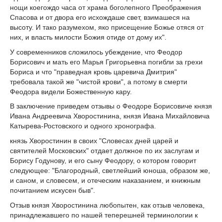
нощи коегождо часа от храма боголепного Преображения
Спасова и от двора его исхождаше свет, взимашеся на
высоту. И тако разумехом, яко присещение Божье отяся от
них, и власть милости Божия отиде от дому их".
У современников сложилось убеждение, что Феодор
Борисович и мать его Марья Григорьевна погибли за грехи
Бориса и что "праведная кровь царевича Дмитрия"
требовала такой же "чистой крови", а потому в смерти
Феодора видели Божественную кару.
В заключение приведем отзывы о Феодоре Борисовиче князя
Ивана Андреевича Хворостинина, князя Ивана Михайловича
Катырева-Ростовского и одного хронографа.
князь Хворостинин в своих "Словесах дней царей и
святителей Московских" отдает должное по их заслугам и
Борису Годунову, и его сыну Феодору, о котором говорит
следующее: "Благородный, светлейший юноша, образом же,
и саном, и словесем, и отеческим наказанием, и книжным
почитанием искусен быв".
Отзыв князя Хворостинина любопытен, как отзыв человека,
принадлежавшего по нашей теперешней терминологии к