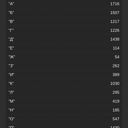
"А"
1716
"Б"
1507
"В"
1217
"Г"
1226
"Д"
1438
"Е"
114
"Ж"
54
"З"
262
"И"
389
"К"
1030
"Л"
295
"М"
419
"Н"
185
"О"
547
"П"
1430