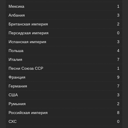
Мексика
1
Албания
3
Британская империя
2
Персидская империя
0
Испанская империя
3
Польша
4
Италия
7
Песни Союза ССР
1
Франция
9
Германия
7
США
3
Румыния
2
Российская империя
8
СХС
0