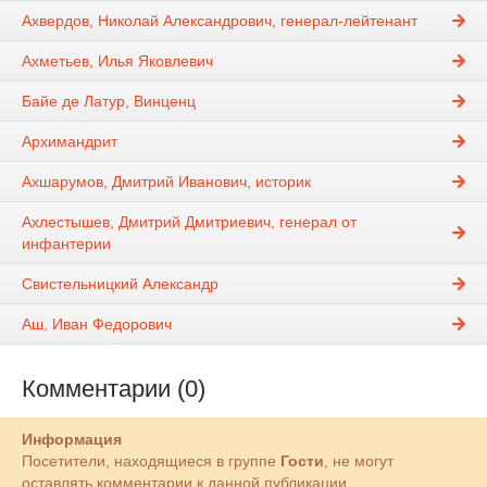
Ахвердов, Николай Александрович, генерал-лейтенант
Ахметьев, Илья Яковлевич
Байе де Латур, Винценц
Архимандрит
Ахшарумов, Дмитрий Иванович, историк
Ахлестышев, Дмитрий Дмитриевич, генерал от
инфантерии
Свистельницкий Александр
Аш, Иван Федорович
Комментарии (0)
Информация
Посетители, находящиеся в группе
Гости
, не могут
оставлять комментарии к данной публикации.