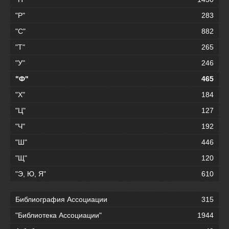
"Р"
283
"С"
882
"Т"
265
"У"
246
"Ф"
465
"Х"
184
"Ц"
127
"Ч"
192
"Ш"
446
"Щ"
120
"Э, Ю, Я"
610
Библиография Ассоциации
315
"Библиотека Ассоциации"
1944