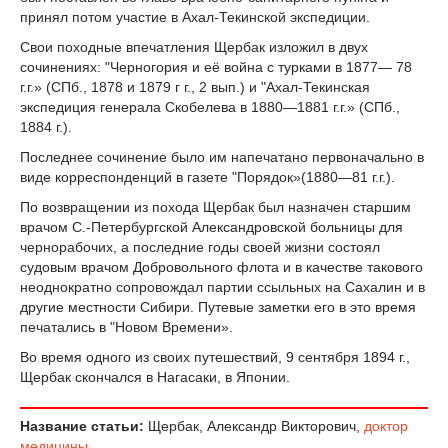
принял потом участие в Ахал-Текинской экспедиции.
Свои походные впечатления Щербак изложил в двух
сочинениях: "Черногория и её война с турками в 1877— 78
г.г.» (СПб., 1878 и 1879 г г., 2 вып.) и "Ахал-Текинская
экспедиция генерала Скобелева в 1880—1881 г.г.» (СПб.,
1884 г.).
Последнее сочинение было им напечатано первоначально в
виде корреспонденций в газете "Порядок»(1880—81 г.г.).
По возвращении из похода Щербак был назначен старшим
врачом С.-Петербургской Александровской больницы для
чернорабочих, a последние годы своей жизни состоял
судовым врачом Добровольного флота и в качестве такового
неоднократно сопровождал партии ссыльных на Сахалин и в
другие местности Сибири. Путевые заметки его в это время
печатались в "Новом Времени».
Во время одного из своих путешествий, 9 сентября 1894 г.,
Щербак скончался в Нагасаки, в Японии.
Название статьи:
Щербак, Александр Викторович,
доктор
медицины