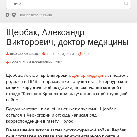
Полная версия сайта
Щербак, Александр
Викторович, доктор медицины
996d67df0d686ca
18-09-2013, 23:53
2 072
База знаний Ассоциации
/
"Щ"
Щербак, Александр Викторович,
доктор медицины
, писатель,
родился в 1848 г., образование получил в С.-Петербургской
медико-хирургической академии, по окончании которой в
отряде "Красного Креста» принял участие в сербо-турецкой
войне.
Будучи контужен в одной из стычек с турками, Щербак
остался в Черногории и отсюда написал ряд
корреспонденций в газету "Голос».
В начавшейся вскоре затем русско-турецкой войне Щербак
был поставлен во главе врачебно-санитарного пункта и