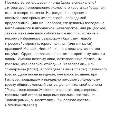
Поэтому встречающееся иногда (даже в специальной
литературе!) определение Железного креста как "ордена»,
строго говоря, неточно. Награждение орденом в
описываемое время имело своей необходимой
предпосылкой (или же, наоборот, следствием) возведение
награждаемого в дворянское (кавалерское, или рыцарское)
звание и знаменовало собой как бы его причисление к
некоему избранному рыцарскому братству, главой
(Гроссмейстером) которого являлся (или считался)
правящий Монарх. Нижний чин ни в коем случае не мог
получить Орден, оставаясь при этом по-прежнему нижним
чином. Именно поэтому лица, пожалованные Железным
крестом, именовались отнюдь не "кавалерами», или
"рыцарями» (Ritter), а "обладателями» (Inhaber) Железного
креста. Даже после введения, уже много позднее, при
Гитлере, придавшем изначально прусскому Железному
кресту общегерманский статус, дополнительной степени
"Рыцарского креста Железного креста», награжденные
крестом этой степени лица именовались все-таки не
"кавалерами», а "носителями Рыцарского креста»
(Ritterkreuztraeger).