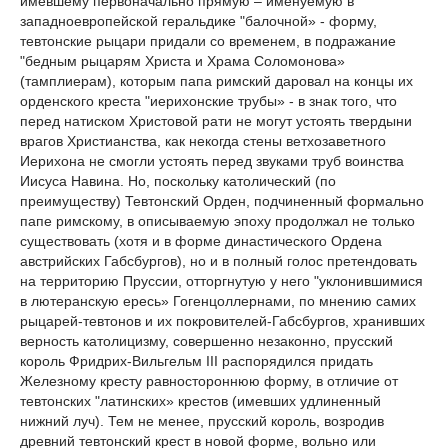
имевшему первоначально прямую – именуемую в
западноевропейской геральдике "балочной» - форму,
тевтонские рыцари придали со временем, в подражание
"бедным рыцарям Христа и Храма Соломонова»
(тамплиерам), которым папа римский даровал на концы их
орденского креста "иерихонские трубы» - в знак того, что
перед натиском Христовой рати не могут устоять твердыни
врагов Христианства, как некогда стены ветхозаветного
Иерихона не смогли устоять перед звуками труб воинства
Иисуса Навина. Но, поскольку католический (по
преимуществу) Тевтонский Орден, подчиненный формально
папе римскому, в описываемую эпоху продолжал не только
существовать (хотя и в форме династического Ордена
австрийских Габсбургов), но и в полный голос претендовать
на территорию Пруссии, отторгнутую у него "уклонившимися
в лютеранскую ересь» Гогенцоллернами, по мнению самих
рыцарей-тевтонов и их покровителей-Габсбургов, хранивших
верность католицизму, совершенно незаконно, прусский
король Фридрих-Вильгельм III распорядился придать
Железному кресту равностороннюю форму, в отличие от
тевтонских "латинских» крестов (имевших удлиненный
нижний луч). Тем не менее, прусский король, возродив
древний тевтонский крест в новой форме, вольно или