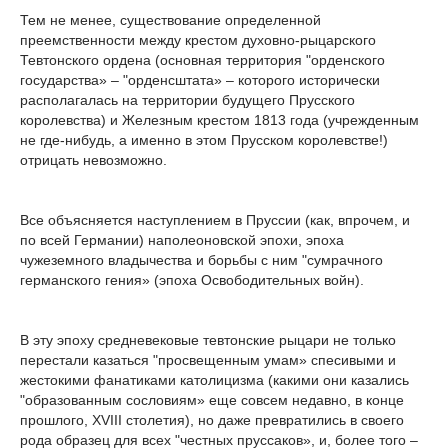
Тем не менее, существование определенной
преемственности между крестом духовно-рыцарского
Тевтонского ордена (основная территория "орденского
государства» – "орденсштата» – которого исторически
располагалась на территории будущего Прусского
королевства) и Железным крестом 1813 года (учрежденным
не где-нибудь, а именно в этом Прусском королевстве!)
отрицать невозможно.
Все объясняется наступлением в Пруссии (как, впрочем, и
по всей Германии) наполеоновской эпохи, эпоха
чужеземного владычества и борьбы с ним "сумрачного
германского гения» (эпоха Освободительных войн).
В эту эпоху средневековые тевтонские рыцари не только
перестали казаться "просвещенным умам» спесивыми и
жестокими фанатиками католицизма (какими они казались
"образованным сословиям» еще совсем недавно, в конце
прошлого, XVIII столетия), но даже превратились в своего
рода образец для всех "честных пруссаков», и, более того –