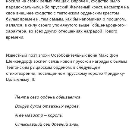
носили на своих белых плащах. Впрочем, сходство было
парадоксальным, ибо прусский Железный крест, несмотря на
свое внешнее сходство с тевтонским орденским крестом
былых времен и, тем самым, как бы напоминая о прошлом,
являлся, в силу своего упомянутого выше "общенародного»
характера, во всех других отношениях наградой Нового
времени.
Известный поэт эпохи Освободительных войн Макс фон
Шенкендорф воспел связь новой прусской награды с былым
Тевтонским рыцарским орденом, в следующем
стихотворении, посвященном прусскому королю Фридриху-
Вильгельму III:
Лента сего ордена обвивается
Вокруг духов отважных героев,
А ее магистр – король,
Отыскавший сей древний знак.