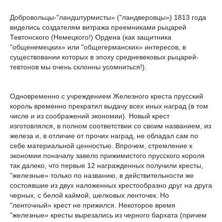
Добровольцы-"ландштурмисты» ("ландверовцы») 1813 года
виделись создателям витража преемниками рыцарей
Тевтонского (Немецкого!) Ордена (как защитника
"общенемецких» или "общегерманских» интересов, в
существовании которых в эпоху средневековых рыцарей-
тевтонов мы очень склонны усомниться!).
Одновременно с учреждением Железного креста прусский
король временно прекратил выдачу всех иных наград (в том
числе и из соображений экономии). Новый крест
изготовлялся, в полном соответствии со своим названием, из
железа и, в отличие от прочих наград, не обладал сам по
себе материальной ценностью. Впрочем, стремление к
экономии поначалу завело прижимистого прусского короля
так далеко, что первые 12 награжденных получили кресты,
"железные» только по названию, в действительности же
состоявшие из двух наложенных крестообразно друг на друга
черных, с белой каймой, шелковых ленточек. Но
"ленточный» крест не прижился. Некоторое время
"железные» кресты вырезались из черного бархата (причем