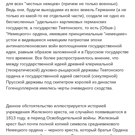
для всех "честных немцев» (причем не только военных).
Ведь они, будучи выходцами из всех земель Германии (а не
только из какой-то ее отдельной части), создали не одно из
бесчисленных "удельных» карликовых германских
государств, а государство Тевтонского, то есть (Обше-)
"Немецкого» ордена, имевшее принципиальные "немецкие»
устои и видевшееся немецким патриотам эпохи
антинаполеоновских войн воплощением государственной
идеи, равным образом заложенной и в Прусском государстве
того времени. Все более распространялось мнение, что
между государственной идеей древней клерикальной
(теократической) духовно-рыцарской державы Тевтонского
ордена и государственной идеей светской (секулярной)
Прусской державы под скипетром королей из династии
Гогенцоллернов имелись черты очевидного сходства.
Данное обстоятельство иллюстрируется историей
учреждения Железного креста, не случайно появившегося в
1813 году, в период Освободительной войны. Железный
крест был почти полной копией символа средневекового
Немецкого ордена – черного креста, который братья Ордена