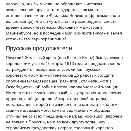
невольно, как бы мысленно обращался к истокам
возникновения прусского государства, так мало
интересовавшим еще Фридриха Великого (франкмасона и
вольтерьянца), что он чуть было не распорядился снести
древний замок тевтонских Верховных магистров в
Мариенбурге, но в последний миг "смилостивился» и велел
устроить там зернохранилище!
Прусские продолжатели
Прусский Железный крест (das Eiserne Kreuz) был учрежден
королевским указом 10 марта 1813 года и предназначен для
награждения, прежде всего, всех чинов прусской
королевской армии – от генералов до рядовых солдат и
ополченцев-ландверовцев (ратников), отличившихся в
Освободительной войне против наполеоновской Франции.
Именно этот не узко-сословный, как у прежних королевских
орденов, а общенародный характер новой награды,
пожалование которой не зависело от знатности, чина или
звания награждаемого, самым радикальным образом
отличал ее от всех предыдущих наград, носивших (впрочем,
не только в Пруссии, но и во всех других тогдашних
европейских государствах!) строго сословный характер.