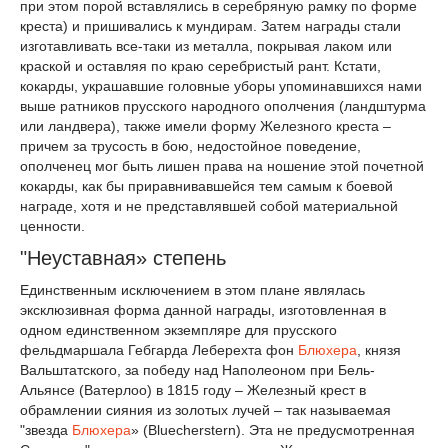
при этом порой вставлялись в серебряную рамку по форме
креста) и пришивались к мундирам. Затем награды стали
изготавливать все-таки из металла, покрывая лаком или
краской и оставляя по краю серебристый рант. Кстати,
кокарды, украшавшие головные уборы упоминавшихся нами
выше ратников прусского народного ополчения (ландштурма
или ландвера), также имели форму Железного креста –
причем за трусость в бою, недостойное поведение,
ополченец мог быть лишен права на ношение этой почетной
кокарды, как бы приравнивавшейся тем самым к боевой
награде, хотя и не представлявшей собой материальной
ценности.
"Неуставная» степень
Единственным исключением в этом плане являлась
эксклюзивная форма данной награды, изготовленная в
одном единственном экземпляре для прусского
фельдмаршала Гебгарда Леберехта фон
Блюхера
, князя
Вальштатского, за победу над Наполеоном при Бель-
Альянсе (Ватерлоо) в 1815 году – Железный крест в
обрамлении сияния из золотых лучей – так называемая
"звезда
Блюхера
» (Bluecherstern). Эта не предусмотренная