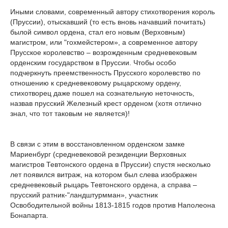
Иными словами, современный автору стихотворения король
(Пруссии), отыскавший (то есть вновь начавший почитать)
былой символ ордена, стал его новым (Верховным)
магистром, или "гохмейстером», а современное автору
Прусское королевство – возрожденным средневековым
орденским государством в Пруссии. Чтобы особо
подчеркнуть преемственность Прусского королевство по
отношению к средневековому рыцарскому ордену,
стихотворец даже пошел на сознательную неточность,
назвав прусский Железный крест орденом (хотя отлично
знал, что тот таковым не является)!
В связи с этим в восстановленном орденском замке
Мариенбург (средневековой резиденции Верховных
магистров Тевтонского ордена в Пруссии) спустя несколько
лет появился витраж, на котором был слева изображен
средневековый рыцарь Тевтонского ордена, а справа –
прусский ратник-"ландштурмман», участник
Освободительной войны 1813-1815 годов против Наполеона
Бонапарта.