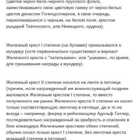
(цветов черно-бело-черного прусского флага,
заимствовавшего свою цветовую гамму от черно-белых
цветов династии Гогенцоллернов, в свою очередь,
перекликавшихся с черным, на белом поле, крестом
рыцарей Тевтонского, или Немецкого, ордена).
Железный крест I степени (на булавке) прикалывался к
мундиру (хотя первоначально существовал и вариант
Железного креста с "петельками», или "ушками», по краям,
для пришивания награды к мундиру).
Железный крест II степени носился на ленте в петлице
(причем, если награжденный им военнослужащий позднее
жаловался Железным крестом I степени, то вместо
полученного им ранее Железного креста II степени он носил
только соответствующую ленточку в петлице, да и то не
всегда – например, фюрер и рейхсканцлер Адольф Гитлер,
последовательно награжденный за храбрость и спасение в
бою командира Железными крестами обеих степеней,
обычно носил только крест I степени, без ленточки креста
младшей степени в петлице).