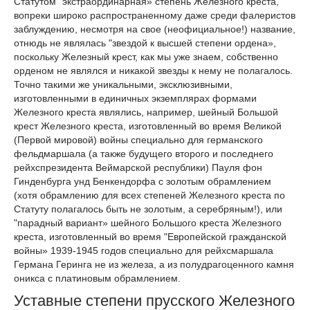
Статутом "экстраординарная» степень Железного креста,
вопреки широко распространенному даже среди фалеристов
заблуждению, несмотря на свое (неофициальное!) название,
отнюдь не являлась "звездой к высшей степени ордена»,
поскольку Железный крест, как мы уже знаем, собственно
орденом не являлся и никакой звезды к нему не полагалось.
Точно такими же уникальными, эксклюзивными,
изготовленными в единичных экземплярах формами
Железного креста являлись, например, шейный Большой
крест Железного креста, изготовленный во время Великой
(Первой мировой) войны специально для германского
фельдмаршала (а также будущего второго и последнего
рейхспрезидента Веймарской республики) Пауля фон
Гинденбурга унд Бенкендорфа с золотым обрамлением
(хотя обрамлению для всех степеней Железного креста по
Статуту полагалось быть не золотым, а серебряным!), или
"парадный вариант» шейного Большого креста Железного
креста, изготовленный во время "Европейской гражданской
войны» 1939-1945 годов специально для рейхсмаршала
Германа Геринга не из железа, а из полудрагоценного камня
оникса с платиновым обрамлением.
Уставные степени прусского Железного