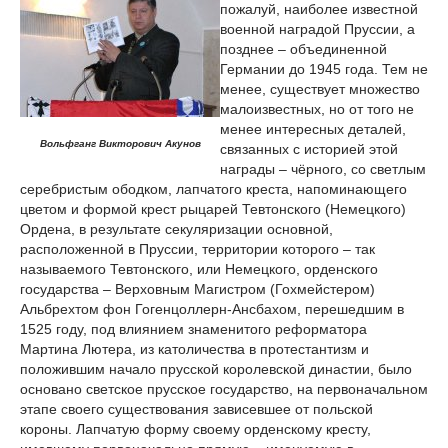
пожалуй, наиболее известной
военной наградой Пруссии, а
позднее – объединенной
Германии до 1945 года. Тем не
менее, существует множество
малоизвестных, но от того не
менее интересных деталей,
Вольфганг Викторович Акунов
связанных с историей этой
награды – чёрного, со светлым
серебристым ободком, лапчатого креста, напоминающего
цветом и формой крест рыцарей Тевтонского (Немецкого)
Ордена, в результате секуляризации основной,
расположенной в Пруссии, территории которого – так
называемого Тевтонского, или Немецкого, орденского
государства – Верховным Магистром (Гохмейстером)
Альбрехтом фон Гогенцоллерн-Ансбахом, перешедшим в
1525 году, под влиянием знаменитого реформатора
Мартина Лютера, из католичества в протестантизм и
положившим начало прусской королевской династии, было
основано светское прусское государство, на первоначальном
этапе своего существования зависевшее от польской
короны. Лапчатую форму своему орденскому кресту,