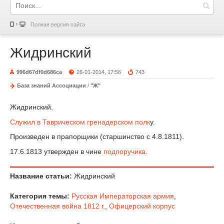
Полная версия сайта
Жидринский
996d67df0d686ca
26-01-2014, 17:56
743
База знаний Ассоциации
/
"Ж"
Жидринский.
Служил в Таврическом гренадерском полк
у.
Произведен в прапорщики (старшинство с 4.8.1811).
17.6.1813 утвержден в чине
подпоручика
.
Название статьи:
Жидринский
Категория темы:
Русская Императорская армия
,
Отечественная война 1812 г.
,
Офицерский корпус