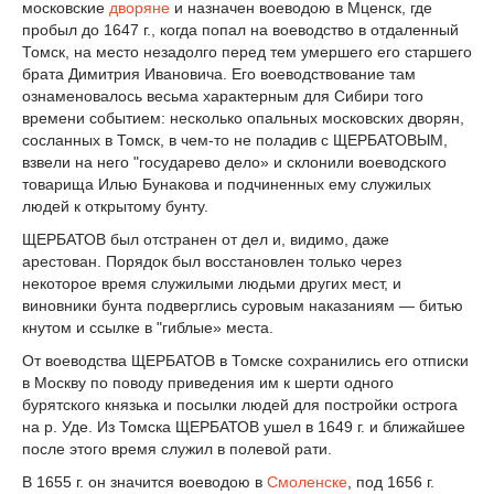
московские
дворяне
и назначен воеводою в Мценск, где
пробыл до 1647 г., когда попал на воеводство в отдаленный
Томск, на место незадолго перед тем умершего его старшего
брата Димитрия Ивановича. Его воеводствование там
ознаменовалось весьма характерным для Сибири того
времени событием: несколько опальных московских дворян,
сосланных в Томск, в чем-то не поладив с ЩЕРБАТОВЫМ,
взвели на него "государево дело» и склонили воеводского
товарища Илью Бунакова и подчиненных ему служилых
людей к открытому бунту.
ЩЕРБАТОВ был отстранен от дел и, видимо, даже
арестован. Порядок был восстановлен только через
некоторое время служилыми людьми других мест, и
виновники бунта подверглись суровым наказаниям — битью
кнутом и ссылке в "гиблые» места.
От воеводства ЩЕРБАТОВ в Томске сохранились его отписки
в Москву по поводу приведения им к шерти одного
бурятского князька и посылки людей для постройки острога
на р. Уде. Из Томска ЩЕРБАТОВ ушел в 1649 г. и ближайшее
после этого время служил в полевой рати.
В 1655 г. он значится воеводою в
Смоленске
, под 1656 г.