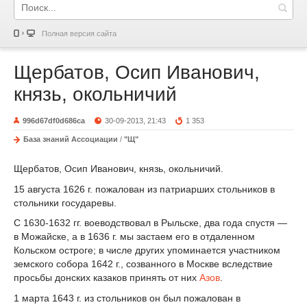
Полная версия сайта
Щербатов, Осип Иванович,
князь, окольничий
996d67df0d686ca
30-09-2013, 21:43
1 353
База знаний Ассоциации
/
"Щ"
Щербатов, Осип Иванович, князь, окольничий.
15 августа 1626 г. пожалован из патриарших стольников в
стольники государевы.
С 1630-1632 гг. воеводствовал в Рыльске, два года спустя —
в Можайске, а в 1636 г. мы застаем его в отдаленном
Кольском остроге; в числе других упоминается участником
земского собора 1642 г., созванного в Москве вследствие
просьбы донских казаков принять от них
Азов
.
1 марта 1643 г. из стольников он был пожалован в