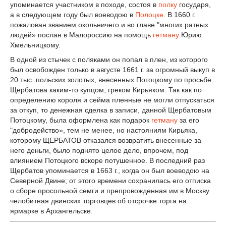
упоминается участником в походе, состоя в
полку
государя,
a в следующем году был воеводою в
Полоцке
. В 1660 г.
пожалован званием окольничего и во главе "многих ратных
людей» послан в Малороссию на помощь
гетману
Юрию
Хмельницкому.
В одной из стычек с поляками он попал в плен, из которого
был освобожден только в августе 1661 г. за огромный выкуп в
20 тыс. польских золотых, внесенных Потоцкому по просьбе
Щербатова каким-то купцом, греком Кирьяком. Так как по
определению короля и сейма пленные не могли отпускаться
за откуп, то денежная сделка в записи, данной Щербатовым
Потоцкому, была оформлена как подарок
гетману
за его
"добродейство», тем не менее, но настояниям Кирьяка,
которому ЩЕРБАТОВ отказался возвратить внесенные за
него деньги, было поднято целое дело, впрочем, под
влиянием Потоцкого вскоре потушенное. В последний раз
Щербатов упоминается в 1663 г., когда он был воеводою на
Северной Двине; от этого времени сохранилась его отписка
о сборе просольной семги и препровожденная им в Москву
челобитная двинских торговцев об отсрочке торга на
ярмарке в Архангельске.