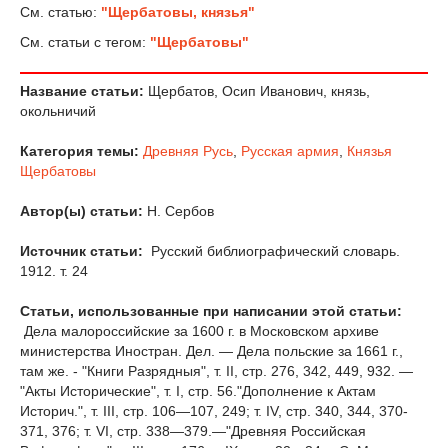
См. статью:
"Щербатовы, князья"
См. статьи с тегом:
"Щербатовы"
Название статьи:
Щербатов, Осип Иванович, князь,
окольничий
Категория темы:
Древняя Русь
,
Русская армия
,
Князья
Щербатовы
Автор(ы) статьи:
Н. Сербов
Источник статьи:
Русский библиографический словарь.
1912. т. 24
Статьи, использованные при написании этой статьи:
Дела малороссийские за 1600 г. в Московском архиве
министерства Иностран. Дел. — Дела польские за 1661 г.,
там же. - "Книги Разрядныя", т. II, стр. 276, 342, 449, 932. —
"Акты Исторические", т. I, стр. 56."Дополнение к Актам
Историч.", т. III, стр. 106—107, 249; т. IV, стр. 340, 344, 370-
371, 376; т. VI, стр. 338—379.—"Древняя Российская