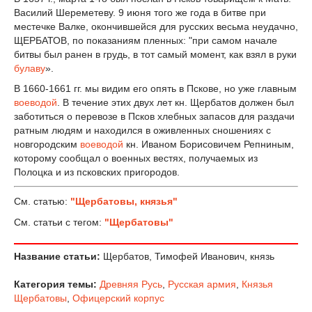
Василий Шереметеву. 9 июня того же года в битве при
местечке Валке, окончившейся для русских весьма неудачно,
ЩЕРБАТОВ, по показаниям пленных: "при самом начале
битвы был ранен в грудь, в тот самый момент, как взял в руки
булаву
».
В 1660-1661 гг. мы видим его опять в Пскове, но уже главным
воеводой
. В течение этих двух лет кн. Щербатов должен был
заботиться о перевозе в Псков хлебных запасов для раздачи
ратным людям и находился в оживленных сношениях с
новгородским
воеводой
кн. Иваном Борисовичем Репниным,
которому сообщал о военных вестях, получаемых из
Полоцка и из псковских пригородов.
См. статью:
"Щербатовы, князья"
См. статьи с тегом:
"Щербатовы"
Название статьи:
Щербатов, Тимофей Иванович, князь
Категория темы:
Древняя Русь
,
Русская армия
,
Князья
Щербатовы
,
Офицерский корпус