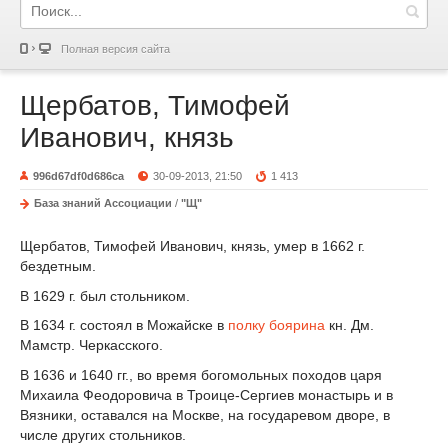
Полная версия сайта
Щербатов, Тимофей
Иванович, князь
996d67df0d686ca
30-09-2013, 21:50
1 413
База знаний Ассоциации
/
"Щ"
Щербатов, Тимофей Иванович, князь, умер в 1662 г.
бездетным.
В 1629 г. был стольником.
В 1634 г. состоял в Можайске в
полку
боярина
кн. Дм.
Мамстр. Черкасского.
В 1636 и 1640 гг., во время богомольных походов царя
Михаила Феодоровича в Троице-Сергиев монастырь и в
Вязники, оставался на Москве, на государевом дворе, в
числе других стольников.