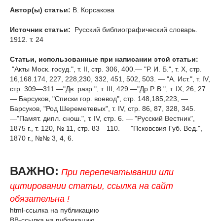
Автор(ы) статьи:
В. Корсакова
Источник статьи:
Русский библиографический словарь.
1912. т. 24
Статьи, использованные при написании этой статьи:
"Акты Моск. госуд.", т. II, стр. 306, 400.— "Р. И. Б.", т. X, стр.
16,168.174, 227, 228,230, 332, 451, 502, 503. — "А. Ист.", т. IV,
стр. 309—311.—"Дв. разр.", т. III, 429.—"Др.Р. В.", т. IX, 26, 27.
— Барсуков, "Списки гор. воевод", стр. 148,185,223, —
Барсуков, "Род Шереметевых", т. IV, стр. 86, 87, 328, 345.
—"Памят. дипл. снош.", т. IV, стр. 6. — "Русский Вестник",
1875 г., т. 120, № 11, стр. 83—110. — "Псковсвия Губ. Вед.",
1870 г., №№ 3, 4, 6.
ВАЖНО:
При перепечатывании или
цитировании статьи, ссылка на сайт
обязательна !
html-ссылка на публикацию
BB-ссылка на публикацию