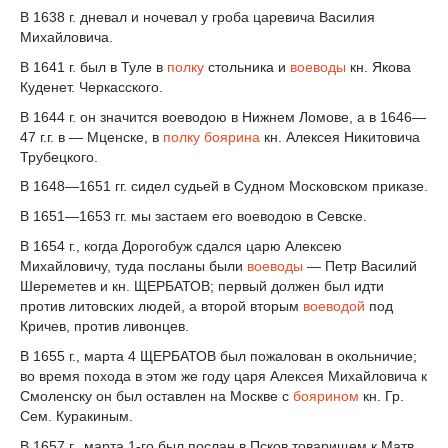
В 1638 г. дневал и ночевал у гроба царевича Василия
Михайловича.
В 1641 г. был в Туле в
полку
стольника и
воеводы
кн. Якова
Куденет. Черкасского.
В 1644 г. он значится воеводою в Нижнем Ломове, а в 1646—
47 г.г. в — Мценске, в
полку
боярина
кн. Алексея Никитовича
Трубецкого.
В 1648—1651 гг. сидел судьей в Судном Московском приказе.
В 1651—1653 гг. мы застаем его воеводою в Севске.
В 1654 г., когда Дорогобуж сдался царю Алексею
Михайловичу, туда посланы были
воеводы
— Петр Василий
Шереметев и кн. ЩЕРБАТОВ; первый должен был идти
против литовских людей, а второй вторым
воеводой
под
Кричев, против ливонцев.
В 1655 г., марта 4 ЩЕРБАТОВ был пожалован в окольничие;
во время похода в этом же году царя Алексея Михайловича к
Смоленску он был оставлен на Москве с
боярином
кн. Гр.
Сем. Куракиным.
В 1657 г., марта 1-го был послан в Псков товарищем к Матв.