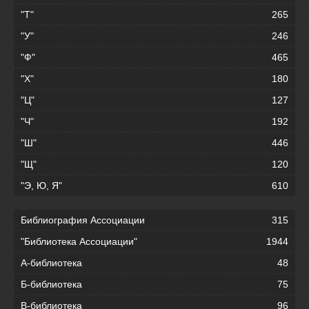
"Т"
265
"У"
246
"Ф"
465
"Х"
180
"Ц"
127
"Ч"
192
"Ш"
446
"Щ"
120
"Э, Ю, Я"
610
Библиография Ассоциации
315
"Библиотека Ассоциации"
1944
А-библиотека
48
Б-библиотека
75
В-библиотека
96