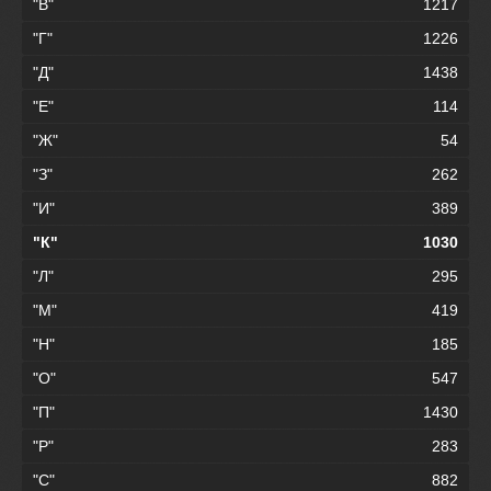
"В"
1217
"Г"
1226
"Д"
1438
"Е"
114
"Ж"
54
"З"
262
"И"
389
"К"
1030
"Л"
295
"М"
419
"Н"
185
"О"
547
"П"
1430
"Р"
283
"С"
882