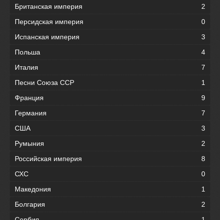
Британская империя
2
Персидская империя
0
Испанская империя
3
Польша
4
Италия
7
Песни Союза ССР
1
Франция
9
Германия
7
США
3
Румыния
2
Российская империя
8
СХС
0
Македония
1
Болгария
2
Сербия
1