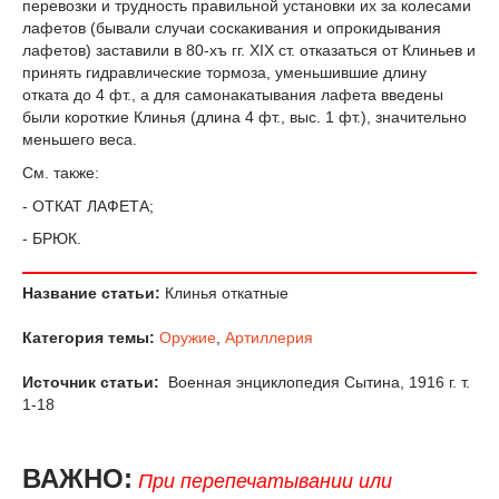
перевозки и трудность правильной установки их за колесами
лафетов (бывали случаи соскакивания и опрокидывания
лафетов) заставили в 80-хъ гг. XIX ст. отказаться от Клиньев и
принять гидравлические тормоза, уменьшившие длину
отката до 4 фт., а для самонакатывания лафета введены
были короткие Клинья (длина 4 фт., выс. 1 фт.), значительно
меньшего веса.
См. также:
- ОТКАТ ЛАФЕТА;
- БРЮК.
Название статьи:
Клинья откатные
Категория темы:
Оружие
,
Артиллерия
Источник статьи:
Военная энциклопедия Сытина, 1916 г. т.
1-18
ВАЖНО:
При перепечатывании или