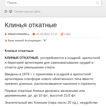
Полная версия сайта
Клинья откатные
996d67df0d686ca
25-10-2013, 17:11
1 662
База знаний Ассоциации
/
"К"
Клинья откатные
КЛИНЬЯ ОТКАТНЫЕ
, употребляются в осадной, крепостной
и береговой артиллерии для самонакатывания орудий и
отчасти для уменьшения отката.
Введены в 1876 г. с принятием в осадной и крепостной
артиллерии платформ нового облегченного типа вместо
прежних длинных, располагавшихся наклонно к горизонту.
Первые откатные Клинья делались железными или
деревянными, дл. до 10 фт., высотой 2
1
/
2
фт.
Значительный вес Клиньев (пара около 20 пд.), неудобство