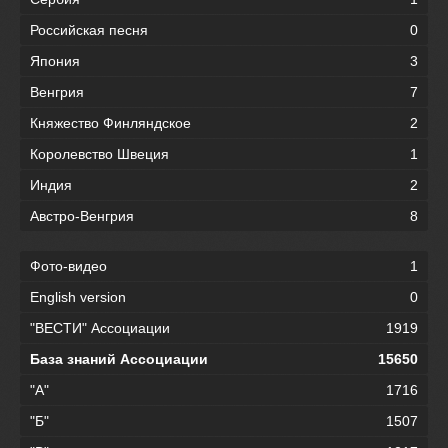
Российская песня
0
Япония
3
Венгрия
7
Княжество Финляндское
2
Королевство Швеция
1
Индия
2
Австро-Венгрия
8
Фото-видео
1
English version
0
"ВЕСТИ" Ассоциации
1919
База знаний Ассоциации
15650
"А"
1716
"Б"
1507