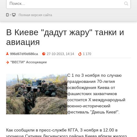
Полная версия сайта
В Киеве "дадут жару" танки и
авиация
996d67df0d686ca
27-10-2013, 14:14
1 170
"ВЕСТИ" Ассоциации
С 1 по 3 ноября по случаю
празднования 70-летия
освобождения Киева от
фашистских захватчиков
состоится X международный
военно-исторический
фестиваль "Даешь Киев!".
Как сообщили в пресс-службе КГГА, 3 ноября в 12.00 в
урочище Ситняки Деснянского района Киева вблизи жилого